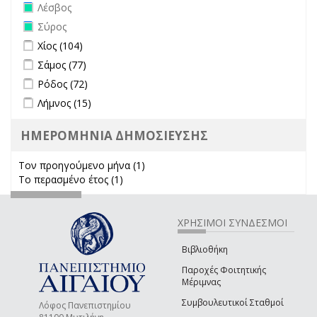
Remove Λέσβος filter
Λέσβος
Remove Σύρος filter
Σύρος
Apply Χίος filter
Apply Χίος filter
Χίος (104)
Apply Σάμος filter
Apply Σάμος filter
Σάμος (77)
Apply Ρόδος filter
Apply Ρόδος filter
Ρόδος (72)
Apply Λήμνος filter
Apply Λήμνος filter
Λήμνος (15)
ΗΜΕΡΟΜΗΝΙΑ ΔΗΜΟΣΙΕΥΣΗΣ
Τον προηγούμενο μήνα (1)
Apply Τον προηγούμενο μήνα
Το περασμένο έτος (1)
Apply Το περασμένο έτος filter
filter
ΧΡΗΣΙΜΟΙ ΣΥΝΔΕΣΜΟΙ
Βιβλιοθήκη
Παροχές Φοιτητικής
Μέριμνας
Συμβουλευτικοί Σταθμοί
Λόφος Πανεπιστημίου