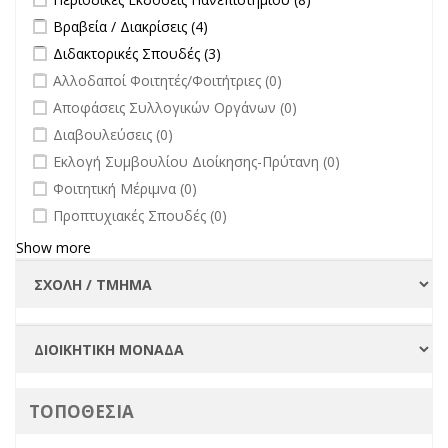
Εκδόσεις
Apply Βραβεία / Διακρίσεις filter
Apply Βραβεία / Διακρίσεις filter
Βραβεία / Διακρίσεις (4)
Πανεπιστημίου
Apply Διδακτορικές Σπουδές filter
Apply Διδακτορικές Σπουδές
Διδακτορικές Σπουδές (3)
filter
filter
undefined
Αλλοδαποί Φοιτητές/Φοιτήτριες (0)
undefined
Αποφάσεις Συλλογικών Οργάνων (0)
undefined
Διαβουλεύσεις (0)
undefined
Εκλογή Συμβουλίου Διοίκησης-Πρύτανη (0)
undefined
Φοιτητική Μέριμνα (0)
undefined
Προπτυχιακές Σπουδές (0)
Show more
ΤΟΠΟΘΕΣΙΑ