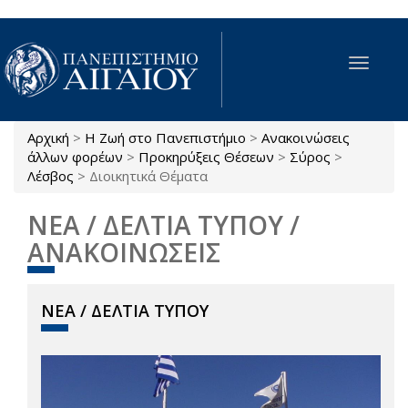
Παράκαμψη προς το κυρίως περιεχόμενο
Toggle
navigat
Αρχική
>
Η Ζωή στο Πανεπιστήμιο
>
Ανακοινώσεις
Είστε εδώ
άλλων φορέων
>
Προκηρύξεις Θέσεων
>
Σύρος
>
Λέσβος
>
Διοικητικά Θέματα
ΝΕΑ / ΔΕΛΤΙΑ ΤΥΠΟΥ /
ΑΝΑΚΟΙΝΩΣΕΙΣ
ΝΕΑ / ΔΕΛΤΙΑ ΤΥΠΟΥ