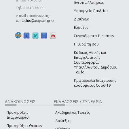
81100 Μυτιλήνη
Έντυπα / Αιτήσεις
Τηλ. 22510 36000
Υπουργείο Παιδείας
e-mail επικοινωνίας:
Διαύγεια
(link sends e-mail)
contactus@aegean.gr
Εύδοξος
Συγγράμματα Τμημάτων
Η Ευρώπη σου
Κώδικας Ηθικής και
Επαγγελματικής
Συμπεριφοράς
Υπαλλήλων του Δημόσιου
Τομέα
Πρωτόκολλα διαχείρισης
κρούσματος Covid-19
ΑΝΑΚΟΙΝΩΣΕΙΣ
ΕΚΔΗΛΩΣΕΙΣ / ΣΥΝΕΔΡΙΑ
Προκηρύξεις
Ακαδημαϊκές Τελετές
Διαγωνισμών
Διαλέξεις
Προκηρύξεις Θέσεων