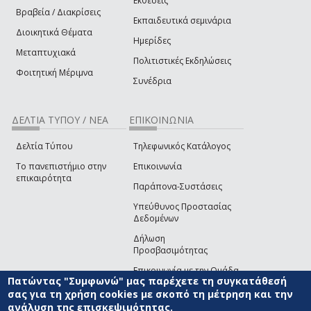
Εκθέσεις
Βραβεία / Διακρίσεις
Εκπαιδευτικά σεμινάρια
Διοικητικά Θέματα
Ημερίδες
Μεταπτυχιακά
Πολιτιστικές Εκδηλώσεις
Φοιτητική Μέριμνα
Συνέδρια
ΔΕΛΤΙΑ ΤΥΠΟΥ / ΝΕΑ
ΕΠΙΚΟΙΝΩΝΙΑ
Δελτία Τύπου
Τηλεφωνικός Κατάλογος
Το πανεπιστήμιο στην
Επικοινωνία
επικαιρότητα
Παράπονα-Συστάσεις
Υπεύθυνος Προστασίας
Δεδομένων
Δήλωση
Προσβασιμότητας
Επικοινωνία με την Ομάδα
Πατώντας "Συμφωνώ" μας παρέχετε τη συγκατάθεσή
Ανάπτυξης του site
(link sends e-mail)
σας για τη χρήση cookies με σκοπό τη μέτρηση και την
ανάλυση της επισκεψιμότητας.
© ΠΑΝΕΠΙΣΤΗΜΙΟ ΑΙΓΑΙΟΥ
ΟΡΟΙ ΧΡΗΣΗΣ
ΠΟΛΙΤΙΚΗ COOKIES
ΟΜΑΔΑ