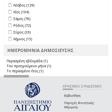
Apply Λέσβος filter
Apply Λέσβος filter
Λέσβος (129)
Apply Χίος filter
Apply Χίος filter
Χίος (104)
Apply Σάμος filter
Apply Σάμος filter
Σάμος (76)
Apply Ρόδος filter
Apply Ρόδος filter
Ρόδος (72)
Apply Σύρος filter
Apply Σύρος filter
Σύρος (33)
Apply Λήμνος filter
Apply Λήμνος filter
Λήμνος (15)
ΗΜΕΡΟΜΗΝΙΑ ΔΗΜΟΣΙΕΥΣΗΣ
Περασμένη εβδομάδα (1)
Apply Περασμένη εβδομάδα filter
Τον προηγούμενο μήνα (1)
Apply Τον προηγούμενο μήνα
Το περασμένο έτος (1)
Apply Το περασμένο έτος filter
filter
ΧΡΗΣΙΜΟΙ ΣΥΝΔΕΣΜΟΙ
Βιβλιοθήκη
Παροχές Φοιτητικής
Μέριμνας