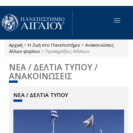
Παράκαμψη προς το κυρίως περιεχόμενο
Toggle
navigat
Αρχική
>
Η Ζωή στο Πανεπιστήμιο
>
Ανακοινώσεις
Είστε εδώ
άλλων φορέων
>
Προκηρύξεις Θέσεων
ΝΕΑ / ΔΕΛΤΙΑ ΤΥΠΟΥ /
ΑΝΑΚΟΙΝΩΣΕΙΣ
ΝΕΑ / ΔΕΛΤΙΑ ΤΥΠΟΥ