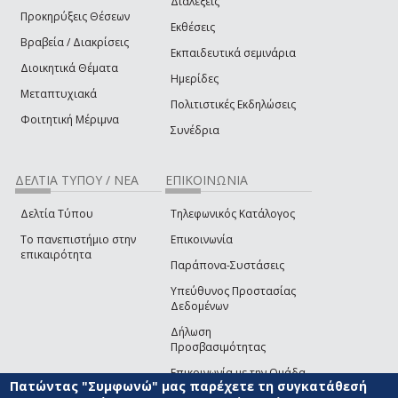
Διαλέξεις
Προκηρύξεις Θέσεων
Εκθέσεις
Βραβεία / Διακρίσεις
Εκπαιδευτικά σεμινάρια
Διοικητικά Θέματα
Ημερίδες
Μεταπτυχιακά
Πολιτιστικές Εκδηλώσεις
Φοιτητική Μέριμνα
Συνέδρια
ΔΕΛΤΙΑ ΤΥΠΟΥ / ΝΕΑ
ΕΠΙΚΟΙΝΩΝΙΑ
Δελτία Τύπου
Τηλεφωνικός Κατάλογος
Το πανεπιστήμιο στην
Επικοινωνία
επικαιρότητα
Παράπονα-Συστάσεις
Υπεύθυνος Προστασίας
Δεδομένων
Δήλωση
Προσβασιμότητας
Επικοινωνία με την Ομάδα
Πατώντας "Συμφωνώ" μας παρέχετε τη συγκατάθεσή
Ανάπτυξης του site
(link sends e-mail)