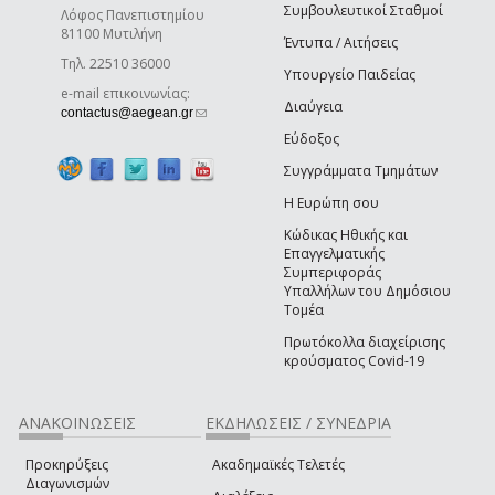
Συμβουλευτικοί Σταθμοί
Λόφος Πανεπιστημίου
81100 Μυτιλήνη
Έντυπα / Αιτήσεις
Τηλ. 22510 36000
Υπουργείο Παιδείας
e-mail επικοινωνίας:
Διαύγεια
(link sends e-mail)
contactus@aegean.gr
Εύδοξος
Συγγράμματα Τμημάτων
Η Ευρώπη σου
Κώδικας Ηθικής και
Επαγγελματικής
Συμπεριφοράς
Υπαλλήλων του Δημόσιου
Τομέα
Πρωτόκολλα διαχείρισης
κρούσματος Covid-19
ΑΝΑΚΟΙΝΩΣΕΙΣ
ΕΚΔΗΛΩΣΕΙΣ / ΣΥΝΕΔΡΙΑ
Προκηρύξεις
Ακαδημαϊκές Τελετές
Διαγωνισμών