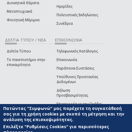
Διοικητικά Θέματα
Ημερίδες
Μεταπτυχιακά
Πολιτιστικές Εκδηλώσεις
Φοιτητική Μέριμνα
Συνέδρια
ΔΕΛΤΙΑ ΤΥΠΟΥ / ΝΕΑ
ΕΠΙΚΟΙΝΩΝΙΑ
Δελτία Τύπου
Τηλεφωνικός Κατάλογος
Το πανεπιστήμιο στην
Επικοινωνία
επικαιρότητα
Παράπονα-Συστάσεις
Υπεύθυνος Προστασίας
Δεδομένων
Δήλωση
Προσβασιμότητας
Επικοινωνία με την Ομάδα
Πατώντας "Συμφωνώ" μας παρέχετε τη συγκατάθεσή
Ανάπτυξης του site
(link sends e-mail)
σας για τη χρήση cookies με σκοπό τη μέτρηση και την
ανάλυση της επισκεψιμότητας.
© ΠΑΝΕΠΙΣΤΗΜΙΟ ΑΙΓΑΙΟΥ
ΟΡΟΙ ΧΡΗΣΗΣ
ΠΟΛΙΤΙΚΗ COOKIES
ΟΜΑΔΑ
ΑΝΑΠΤΥΞΗΣ
Επιλέξτε "Ρυθμίσεις Cookies" για περισσότερες