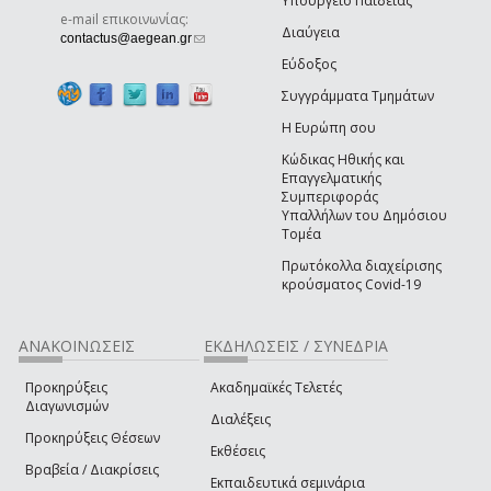
Υπουργείο Παιδείας
e-mail επικοινωνίας:
Διαύγεια
(link sends e-mail)
contactus@aegean.gr
Εύδοξος
Συγγράμματα Τμημάτων
Η Ευρώπη σου
Κώδικας Ηθικής και
Επαγγελματικής
Συμπεριφοράς
Υπαλλήλων του Δημόσιου
Τομέα
Πρωτόκολλα διαχείρισης
κρούσματος Covid-19
ΑΝΑΚΟΙΝΩΣΕΙΣ
ΕΚΔΗΛΩΣΕΙΣ / ΣΥΝΕΔΡΙΑ
Προκηρύξεις
Ακαδημαϊκές Τελετές
Διαγωνισμών
Διαλέξεις
Προκηρύξεις Θέσεων
Εκθέσεις
Βραβεία / Διακρίσεις
Εκπαιδευτικά σεμινάρια