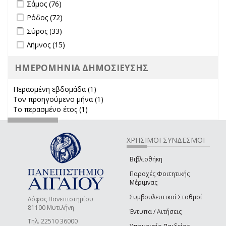
Apply Σάμος filter
Apply Σάμος filter
Σάμος (76)
Apply Ρόδος filter
Apply Ρόδος filter
Ρόδος (72)
Apply Σύρος filter
Apply Σύρος filter
Σύρος (33)
Apply Λήμνος filter
Apply Λήμνος filter
Λήμνος (15)
ΗΜΕΡΟΜΗΝΙΑ ΔΗΜΟΣΙΕΥΣΗΣ
Περασμένη εβδομάδα (1)
Apply Περασμένη εβδομάδα filter
Τον προηγούμενο μήνα (1)
Apply Τον προηγούμενο μήνα
Το περασμένο έτος (1)
Apply Το περασμένο έτος filter
filter
ΧΡΗΣΙΜΟΙ ΣΥΝΔΕΣΜΟΙ
Βιβλιοθήκη
Παροχές Φοιτητικής
Μέριμνας
Συμβουλευτικοί Σταθμοί
Λόφος Πανεπιστημίου
81100 Μυτιλήνη
Έντυπα / Αιτήσεις
Τηλ. 22510 36000