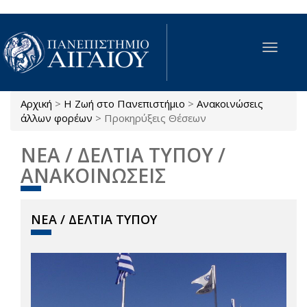
Παράκαμψη προς το κυρίως περιεχόμενο
Toggle
navigat
Αρχική
>
Η Ζωή στο Πανεπιστήμιο
>
Ανακοινώσεις
Είστε εδώ
άλλων φορέων
>
Προκηρύξεις Θέσεων
ΝΕΑ / ΔΕΛΤΙΑ ΤΥΠΟΥ /
ΑΝΑΚΟΙΝΩΣΕΙΣ
ΝΕΑ / ΔΕΛΤΙΑ ΤΥΠΟΥ