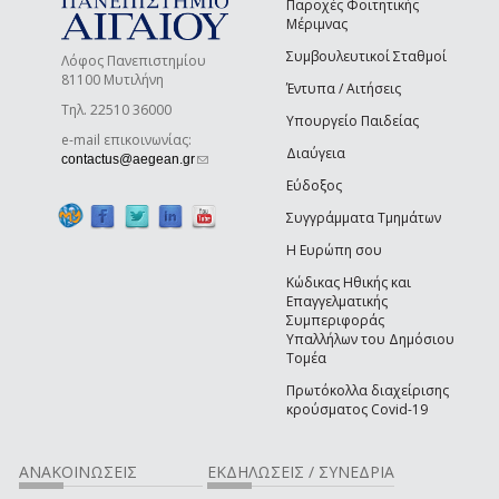
Παροχές Φοιτητικής
Μέριμνας
Συμβουλευτικοί Σταθμοί
Λόφος Πανεπιστημίου
81100 Μυτιλήνη
Έντυπα / Αιτήσεις
Τηλ. 22510 36000
Υπουργείο Παιδείας
e-mail επικοινωνίας:
Διαύγεια
(link sends e-mail)
contactus@aegean.gr
Εύδοξος
Συγγράμματα Τμημάτων
Η Ευρώπη σου
Κώδικας Ηθικής και
Επαγγελματικής
Συμπεριφοράς
Υπαλλήλων του Δημόσιου
Τομέα
Πρωτόκολλα διαχείρισης
κρούσματος Covid-19
ΑΝΑΚΟΙΝΩΣΕΙΣ
ΕΚΔΗΛΩΣΕΙΣ / ΣΥΝΕΔΡΙΑ