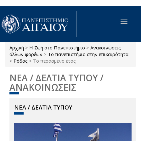
Παράκαμψη προς το κυρίως περιεχόμενο
Toggle
navigat
Αρχική
>
Η Ζωή στο Πανεπιστήμιο
>
Ανακοινώσεις
Είστε εδώ
άλλων φορέων
>
Το πανεπιστήμιο στην επικαιρότητα
>
Ρόδος
>
Το περασμένο έτος
ΝΕΑ / ΔΕΛΤΙΑ ΤΥΠΟΥ /
ΑΝΑΚΟΙΝΩΣΕΙΣ
ΝΕΑ / ΔΕΛΤΙΑ ΤΥΠΟΥ