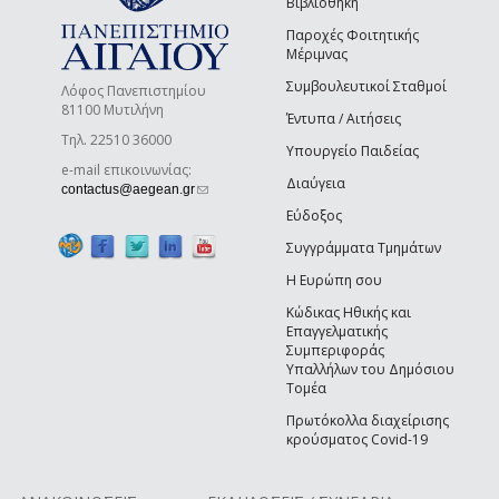
Βιβλιοθήκη
Παροχές Φοιτητικής
Μέριμνας
Συμβουλευτικοί Σταθμοί
Λόφος Πανεπιστημίου
81100 Μυτιλήνη
Έντυπα / Αιτήσεις
Τηλ. 22510 36000
Υπουργείο Παιδείας
e-mail επικοινωνίας:
Διαύγεια
(link sends e-mail)
contactus@aegean.gr
Εύδοξος
Συγγράμματα Τμημάτων
Η Ευρώπη σου
Κώδικας Ηθικής και
Επαγγελματικής
Συμπεριφοράς
Υπαλλήλων του Δημόσιου
Τομέα
Πρωτόκολλα διαχείρισης
κρούσματος Covid-19