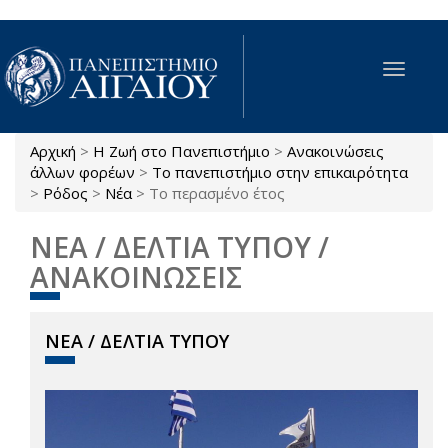
Παράκαμψη προς το κυρίως περιεχόμενο
Toggle
navigat
Αρχική
>
Η Ζωή στο Πανεπιστήμιο
>
Ανακοινώσεις
Είστε εδώ
άλλων φορέων
>
Το πανεπιστήμιο στην επικαιρότητα
>
Ρόδος
>
Νέα
>
Το περασμένο έτος
ΝΕΑ / ΔΕΛΤΙΑ ΤΥΠΟΥ /
ΑΝΑΚΟΙΝΩΣΕΙΣ
ΝΕΑ / ΔΕΛΤΙΑ ΤΥΠΟΥ