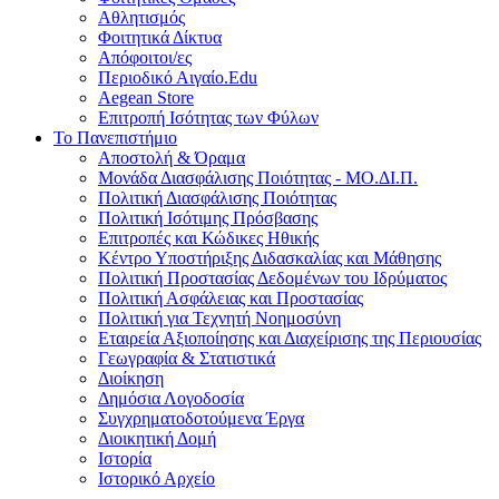
Αθλητισμός
Φοιτητικά Δίκτυα
Απόφοιτοι/ες
Περιοδικό Αιγαίο.Edu
Aegean Store
Επιτροπή Ισότητας των Φύλων
Το Πανεπιστήμιο
Αποστολή & Όραμα
Μονάδα Διασφάλισης Ποιότητας - ΜΟ.ΔΙ.Π.
Πολιτική Διασφάλισης Ποιότητας
Πολιτική Ισότιμης Πρόσβασης
Επιτροπές και Κώδικες Ηθικής
Κέντρο Υποστήριξης Διδασκαλίας και Μάθησης
Πολιτική Προστασίας Δεδομένων του Ιδρύματος
Πολιτική Ασφάλειας και Προστασίας
Πολιτική για Τεχνητή Νοημοσύνη
Εταιρεία Αξιοποίησης και Διαχείρισης της Περιουσίας
Γεωγραφία & Στατιστικά
Διοίκηση
Δημόσια Λογοδοσία
Συγχρηματοδοτούμενα Έργα
Διοικητική Δομή
Ιστορία
Ιστορικό Αρχείο