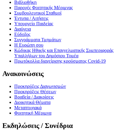
Βιβλιοθήκη
Παροχές Φοιτητικής Μέριμνας
Συμβουλευτικοί Σταθμοί
Έντυπα / Αιτήσεις
Υπουργείο Παιδείας
Διαύγεια
Εύδοξος
Συγγράμματα Τμημάτων
Η Ευρώπη σου
Κώδικας Ηθικής και Επαγγελματικής Συμπεριφοράς
Υπαλλήλων του Δημόσιου Τομέα
Πρωτόκολλα διαχείρισης κρούσματος Covid-19
Ανακοινώσεις
Προκηρύξεις Διαγωνισμών
Προκηρύξεις Θέσεων
Βραβεία / Διακρίσεις
Διοικητικά Θέματα
Μεταπτυχιακά
Φοιτητική Μέριμνα
Εκδηλώσεις / Συνέδρια