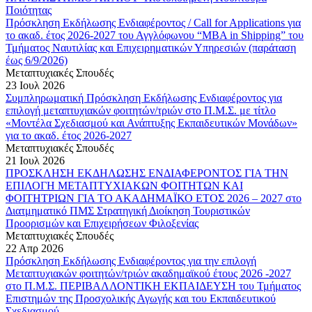
Ποιότητας
Πρόσκληση Εκδήλωσης Ενδιαφέροντος / Call for Applications για
το ακαδ. έτος 2026-2027 του Αγγλόφωνου “MBA in Shipping” του
Τμήματος Ναυτιλίας και Επιχειρηματικών Υπηρεσιών (παράταση
έως 6/9/2026)
Μεταπτυχιακές Σπουδές
23 Ιουλ 2026
Συμπληρωματική Πρόσκληση Εκδήλωσης Ενδιαφέροντος για
επιλογή μεταπτυχιακών φοιτητών/τριών στο Π.Μ.Σ. με τίτλο
«Μοντέλα Σχεδιασμού και Ανάπτυξης Εκπαιδευτικών Μονάδων»
για το ακαδ. έτος 2026-2027
Μεταπτυχιακές Σπουδές
21 Ιουλ 2026
ΠΡΟΣΚΛΗΣΗ ΕΚΔΗΛΩΣΗΣ ΕΝΔΙΑΦΕΡΟΝΤΟΣ ΓΙΑ ΤΗΝ
ΕΠΙΛΟΓΗ ΜΕΤΑΠΤΥΧΙΑΚΩΝ ΦΟΙΤΗΤΩΝ ΚΑΙ
ΦΟΙΤΗΤΡΙΩΝ ΓΙΑ ΤΟ ΑΚΑΔΗΜΑΪΚΟ ΕΤΟΣ 2026 – 2027 στο
Διατμηματικό ΠΜΣ Στρατηγική Διοίκηση Τουριστικών
Προορισμών και Επιχειρήσεων Φιλοξενίας
Μεταπτυχιακές Σπουδές
22 Απρ 2026
Πρόσκληση Εκδήλωσης Ενδιαφέροντος για την επιλογή
Μεταπτυχιακών φοιτητών/τριών ακαδημαϊκού έτους 2026 -2027
στο Π.Μ.Σ. ΠΕΡΙΒΑΛΛΟΝΤΙΚΗ ΕΚΠΑΙΔΕΥΣΗ του Τμήματος
Επιστημών της Προσχολικής Αγωγής και του Εκπαιδευτικού
Σχεδιασμού