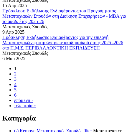
Μεταπτυχιακές Σπουδές
15 Απρ 2025
Πρόσκληση Εκδήλωσης Ενδιαφέροντος του Προγράμματος
Μεταπτυχιακών Σπουδών στη Διοίκηση Επιχειρήσεων - ΜΒΑ για
το ακαδ. έτος 2025-26
Μεταπτυχιακές Σπουδές
9 Απρ 2025
Πρόσκληση Εκδήλωσης Ενδιαφέροντος για την επιλογή
Μεταπτυχιακών φοιτητών/τριών ακαδημαϊκού έτους 2025 -2026
στο Π.Μ.Σ. ΠΕΡΙΒΑΛΛΟΝΤΙΚΗ ΕΚΠΑΙΔΕΥΣΗ
Μεταπτυχιακές Σπουδές
6 Μαρ 2025
1
2
3
4
5
6
επόμενη ›
τελευταία »
Κατηγορία
(-)
Remove Μεταπτυχιακές Σπουδές filter
Μεταπτυχιακές