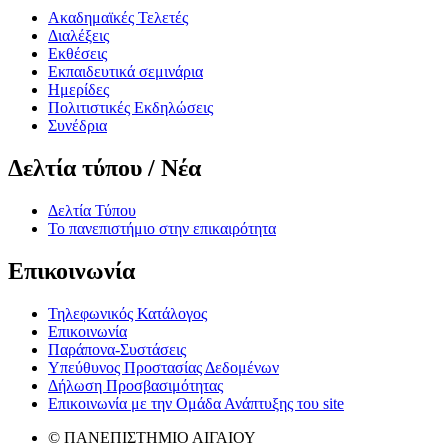
Ακαδημαϊκές Τελετές
Διαλέξεις
Εκθέσεις
Εκπαιδευτικά σεμινάρια
Ημερίδες
Πολιτιστικές Εκδηλώσεις
Συνέδρια
Δελτία τύπου / Νέα
Δελτία Τύπου
Το πανεπιστήμιο στην επικαιρότητα
Επικοινωνία
Τηλεφωνικός Κατάλογος
Επικοινωνία
Παράπονα-Συστάσεις
Υπεύθυνος Προστασίας Δεδομένων
Δήλωση Προσβασιμότητας
Επικοινωνία με την Ομάδα Ανάπτυξης του site
© ΠΑΝΕΠΙΣΤΗΜΙΟ ΑΙΓΑΙΟΥ