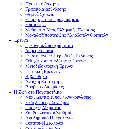
Πρακτική άσκηση
Γραφείο Διασύνδεσης
Θερινά Σχολεία
Επιμορφωτικά Προγράμματα
Υποτροφίες
Μαθήματα Νέας Ελληνικής Γλώσσας
Μονάδα Υποστήριξης Αλλοδαπών Φοιτητών
Έρευνα
Ερευνητικά προγράμματα
Δομές Έρευνας
Επιστημονικές Περιοδικές Εκδόσεις
Οδηγός χρηματοδότησης έρευνας
Μεταδιδακτορική Έρευνα
Επιτροπή Ερευνών
Βιβλιοθήκη
Ανοιχτή Επιστήμη
Βραβεία / Διακρίσεις
Η Ζωή στο Πανεπιστήμιο
Νέα / Δελτία Τύπου / Ανακοινώσεις
Εκδηλώσεις / Συνέδρια
Παροχές Μέριμνας
Συμβουλευτικοί Σταθμοί
Ακαδημαϊκό Ημερολόγιο
Φοιτητικοί Σύλλογοι
Φοιτητικές Ομάδες