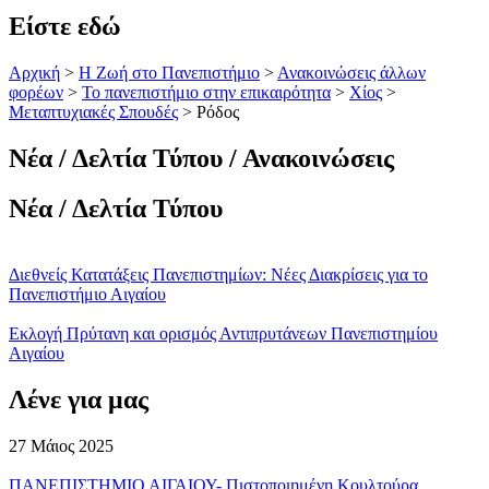
Είστε εδώ
Αρχική
>
Η Ζωή στο Πανεπιστήμιο
>
Ανακοινώσεις άλλων
φορέων
>
Το πανεπιστήμιο στην επικαιρότητα
>
Χίος
>
Μεταπτυχιακές Σπουδές
>
Ρόδος
Νέα / Δελτία Τύπου / Ανακοινώσεις
Νέα / Δελτία Τύπου
Διεθνείς Κατατάξεις Πανεπιστημίων: Νέες Διακρίσεις για το
Πανεπιστήμιο Αιγαίου
Εκλογή Πρύτανη και ορισμός Αντιπρυτάνεων Πανεπιστημίου
Αιγαίου
Λένε για μας
27 Μάιος 2025
ΠΑΝΕΠΙΣΤΗΜΙΟ ΑΙΓΑΙΟΥ- Πιστοποιημένη Κουλτούρα