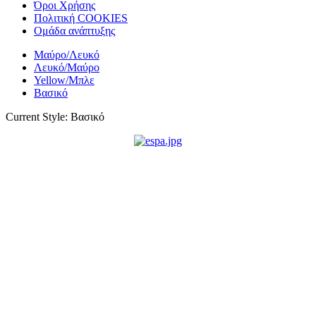
Όροι Χρήσης
Πολιτική COOKIES
Ομάδα ανάπτυξης
Μαύρο/Λευκό
Λευκό/Μαύρο
Yellow/Μπλε
Βασικό
Current Style:
Βασικό