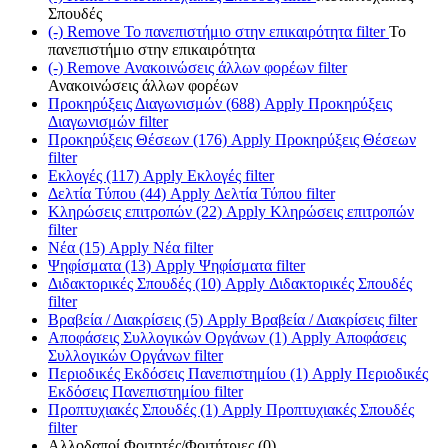
Σπουδές
(-)
Remove Το πανεπιστήμιο στην επικαιρότητα filter
Το
πανεπιστήμιο στην επικαιρότητα
(-)
Remove Ανακοινώσεις άλλων φορέων filter
Ανακοινώσεις άλλων φορέων
Προκηρύξεις Διαγωνισμών (688)
Apply Προκηρύξεις
Διαγωνισμών filter
Προκηρύξεις Θέσεων (176)
Apply Προκηρύξεις Θέσεων
filter
Εκλογές (117)
Apply Εκλογές filter
Δελτία Τύπου (44)
Apply Δελτία Τύπου filter
Κληρώσεις επιτροπών (22)
Apply Κληρώσεις επιτροπών
filter
Νέα (15)
Apply Νέα filter
Ψηφίσματα (13)
Apply Ψηφίσματα filter
Διδακτορικές Σπουδές (10)
Apply Διδακτορικές Σπουδές
filter
Βραβεία / Διακρίσεις (5)
Apply Βραβεία / Διακρίσεις filter
Αποφάσεις Συλλογικών Οργάνων (1)
Apply Αποφάσεις
Συλλογικών Οργάνων filter
Περιοδικές Εκδόσεις Πανεπιστημίου (1)
Apply Περιοδικές
Εκδόσεις Πανεπιστημίου filter
Προπτυχιακές Σπουδές (1)
Apply Προπτυχιακές Σπουδές
filter
Αλλοδαποί Φοιτητές/Φοιτήτριες (0)