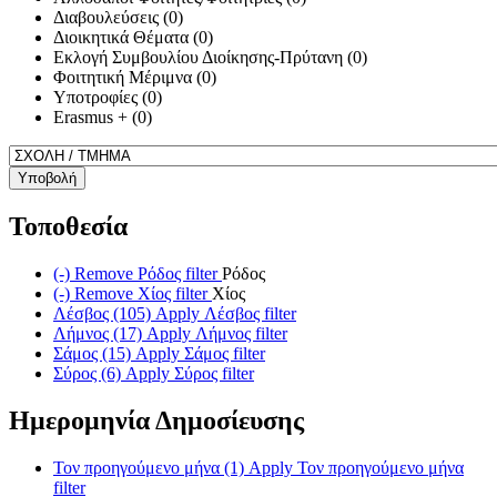
Διαβουλεύσεις (0)
Διοικητικά Θέματα (0)
Εκλογή Συμβουλίου Διοίκησης-Πρύτανη (0)
Φοιτητική Μέριμνα (0)
Υποτροφίες (0)
Erasmus + (0)
Υποβολή
Τοποθεσία
(-)
Remove Ρόδος filter
Ρόδος
(-)
Remove Χίος filter
Χίος
Λέσβος (105)
Apply Λέσβος filter
Λήμνος (17)
Apply Λήμνος filter
Σάμος (15)
Apply Σάμος filter
Σύρος (6)
Apply Σύρος filter
Ημερομηνία Δημοσίευσης
Τον προηγούμενο μήνα (1)
Apply Τον προηγούμενο μήνα
filter