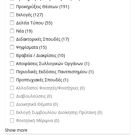
Διαγωνισμών filter
Apply Προκηρύξεις Θέσεων filter
Apply Προκηρύξεις Θέσεων
Προκηρύξεις Θέσεων (191)
filter
Apply Εκλογές filter
Apply Εκλογές filter
Εκλογές (127)
Apply Δελτία Τύπου filter
Apply Δελτία Τύπου filter
Δελτία Τύπου (55)
Apply Νέα filter
Apply Νέα filter
Νέα (19)
Apply Διδακτορικές Σπουδές filter
Apply Διδακτορικές Σπουδές
Διδακτορικές Σπουδές (17)
filter
Apply Ψηφίσματα filter
Apply Ψηφίσματα filter
Ψηφίσματα (15)
Apply Βραβεία / Διακρίσεις filter
Apply Βραβεία / Διακρίσεις filter
Βραβεία / Διακρίσεις (10)
Apply Αποφάσεις Συλλογικών Οργάνων filter
Apply Αποφάσεις
Αποφάσεις Συλλογικών Οργάνων (1)
Συλλογικών
Apply Περιοδικές Εκδόσεις Πανεπιστημίου filter
Apply Περιοδικές
Περιοδικές Εκδόσεις Πανεπιστημίου (1)
Οργάνων filter
Εκδόσεις
Apply Προπτυχιακές Σπουδές filter
Apply Προπτυχιακές Σπουδές
Προπτυχιακές Σπουδές (1)
Πανεπιστημίου
filter
undefined
Αλλοδαποί Φοιτητές/Φοιτήτριες (0)
filter
undefined
Διαβουλεύσεις (0)
undefined
Διοικητικά Θέματα (0)
undefined
Εκλογή Συμβουλίου Διοίκησης-Πρύτανη (0)
undefined
Φοιτητική Μέριμνα (0)
Show more