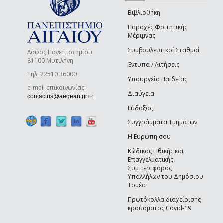
Βιβλιοθήκη
Παροχές Φοιτητικής
Μέριμνας
Συμβουλευτικοί Σταθμοί
Λόφος Πανεπιστημίου
81100 Μυτιλήνη
Έντυπα / Αιτήσεις
Τηλ. 22510 36000
Υπουργείο Παιδείας
e-mail επικοινωνίας:
Διαύγεια
(link sends e-mail)
contactus@aegean.gr
Εύδοξος
Συγγράμματα Τμημάτων
Η Ευρώπη σου
Κώδικας Ηθικής και
Επαγγελματικής
Συμπεριφοράς
Υπαλλήλων του Δημόσιου
Τομέα
Πρωτόκολλα διαχείρισης
κρούσματος Covid-19