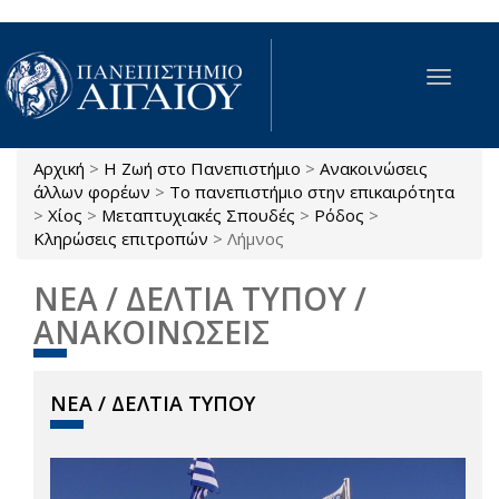
Παράκαμψη προς το κυρίως περιεχόμενο
Toggle
navigat
Αρχική
>
Η Ζωή στο Πανεπιστήμιο
>
Ανακοινώσεις
Είστε εδώ
άλλων φορέων
>
Το πανεπιστήμιο στην επικαιρότητα
>
Χίος
>
Μεταπτυχιακές Σπουδές
>
Ρόδος
>
Κληρώσεις επιτροπών
>
Λήμνος
ΝΕΑ / ΔΕΛΤΙΑ ΤΥΠΟΥ /
ΑΝΑΚΟΙΝΩΣΕΙΣ
ΝΕΑ / ΔΕΛΤΙΑ ΤΥΠΟΥ