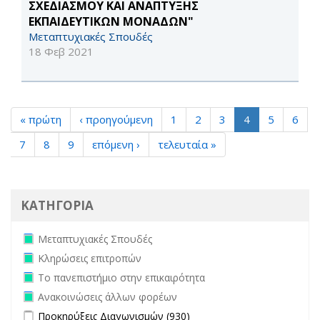
ΣΧΕΔΙΑΣΜΟΥ ΚΑΙ ΑΝΑΠΤΥΞΗΣ
ΕΚΠΑΙΔΕΥΤΙΚΩΝ ΜΟΝΑΔΩΝ"
Μεταπτυχιακές Σπουδές
18 Φεβ 2021
« πρώτη
‹ προηγούμενη
1
2
3
4
5
6
7
8
9
επόμενη ›
τελευταία »
ΚΑΤΗΓΟΡΙΑ
Remove Μεταπτυχιακές Σπουδές filter
Μεταπτυχιακές Σπουδές
Remove Κληρώσεις επιτροπών filter
Κληρώσεις επιτροπών
Remove Το πανεπιστήμιο στην επικαιρότητα filter
Το πανεπιστήμιο στην επικαιρότητα
Remove Ανακοινώσεις άλλων φορέων filter
Ανακοινώσεις άλλων φορέων
Apply Προκηρύξεις Διαγωνισμών filter
Apply Προκηρύξεις
Προκηρύξεις Διαγωνισμών (930)