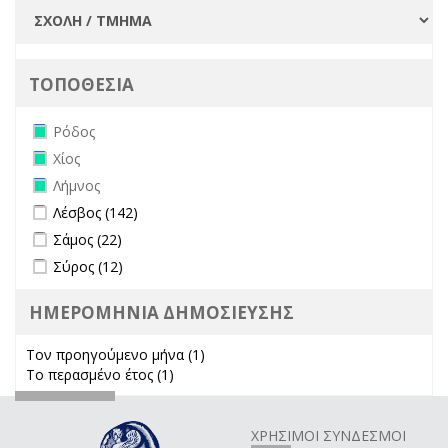
ΤΟΠΟΘΕΣΙΑ
Remove Ρόδος filter
Ρόδος
Remove Χίος filter
Χίος
Remove Λήμνος filter
Λήμνος
Apply Λέσβος filter
Apply Λέσβος filter
Λέσβος (142)
Apply Σάμος filter
Apply Σάμος filter
Σάμος (22)
Apply Σύρος filter
Apply Σύρος filter
Σύρος (12)
ΗΜΕΡΟΜΗΝΙΑ ΔΗΜΟΣΙΕΥΣΗΣ
Τον προηγούμενο μήνα (1)
Apply Τον προηγούμενο μήνα
Το περασμένο έτος (1)
Apply Το περασμένο έτος filter
filter
ΧΡΗΣΙΜΟΙ ΣΥΝΔΕΣΜΟΙ