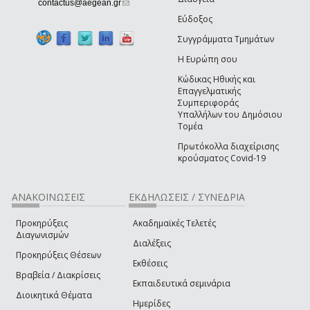
(link sends e-mail)
contactus@aegean.gr
Εύδοξος
Συγγράμματα Τμημάτων
Η Ευρώπη σου
Κώδικας Ηθικής και
Επαγγελματικής
Συμπεριφοράς
Υπαλλήλων του Δημόσιου
Τομέα
Πρωτόκολλα διαχείρισης
κρούσματος Covid-19
ΑΝΑΚΟΙΝΩΣΕΙΣ
ΕΚΔΗΛΩΣΕΙΣ / ΣΥΝΕΔΡΙΑ
Προκηρύξεις
Ακαδημαϊκές Τελετές
Διαγωνισμών
Διαλέξεις
Προκηρύξεις Θέσεων
Εκθέσεις
Βραβεία / Διακρίσεις
Εκπαιδευτικά σεμινάρια
Διοικητικά Θέματα
Ημερίδες