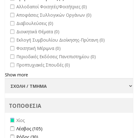
undefined
Αλλοδαποί Φοιτητές/Φοιτήτριες (0)
undefined
Αποφάσεις Συλλογικών Οργάνων (0)
undefined
Διαβουλεύσεις (0)
undefined
Διοικητικά Θέματα (0)
undefined
Εκλογή Συμβουλίου Διοίκησης-Πρύτανη (0)
undefined
Φοιτητική Μέριμνα (0)
undefined
Περιοδικές Εκδόσεις Πανεπιστημίου (0)
undefined
Προπτυχιακές Σπουδές (0)
Show more
ΤΟΠΟΘΕΣΙΑ
Remove Χίος filter
Χίος
Apply Λέσβος filter
Apply Λέσβος filter
Λέσβος (105)
Apply Ρόδος filter
Apply Ρόδος filter
Ρόδος (30)