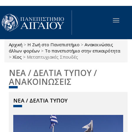
Παράκαμψη προς το κυρίως περιεχόμενο
Toggle
navigat
Αρχική
>
Η Ζωή στο Πανεπιστήμιο
>
Ανακοινώσεις
Είστε εδώ
άλλων φορέων
>
Το πανεπιστήμιο στην επικαιρότητα
>
Χίος
>
Μεταπτυχιακές Σπουδές
ΝΕΑ / ΔΕΛΤΙΑ ΤΥΠΟΥ /
ΑΝΑΚΟΙΝΩΣΕΙΣ
ΝΕΑ / ΔΕΛΤΙΑ ΤΥΠΟΥ