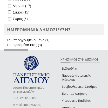
Apply Λήμνος filter
Apply Λήμνος filter
Λήμνος (17)
Apply Σάμος filter
Apply Σάμος filter
Σάμος (15)
Apply Σύρος filter
Apply Σύρος filter
Σύρος (6)
ΗΜΕΡΟΜΗΝΙΑ ΔΗΜΟΣΙΕΥΣΗΣ
Τον προηγούμενο μήνα (1)
Apply Τον προηγούμενο μήνα
Το περασμένο έτος (3)
Apply Το περασμένο έτος filter
filter
ΧΡΗΣΙΜΟΙ ΣΥΝΔΕΣΜΟΙ
Βιβλιοθήκη
Παροχές Φοιτητικής
Μέριμνας
Συμβουλευτικοί Σταθμοί
Λόφος Πανεπιστημίου
81100 Μυτιλήνη
Έντυπα / Αιτήσεις
Τηλ. 22510 36000
Υπουργείο Παιδείας
e-mail επικοινωνίας:
Διαύγεια