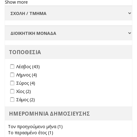
Show more
ΤΟΠΟΘΕΣΙΑ
Apply Λέσβος filter
Apply Λέσβος filter
Λέσβος (43)
Apply Λήμνος filter
Apply Λήμνος filter
Λήμνος (4)
Apply Σύρος filter
Apply Σύρος filter
Σύρος (4)
Apply Χίος filter
Apply Χίος filter
Χίος (2)
Apply Σάμος filter
Apply Σάμος filter
Σάμος (2)
ΗΜΕΡΟΜΗΝΙΑ ΔΗΜΟΣΙΕΥΣΗΣ
Τον προηγούμενο μήνα (1)
Apply Τον προηγούμενο μήνα
Το περασμένο έτος (1)
Apply Το περασμένο έτος filter
filter