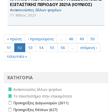
ΕΞΕΤΑΣΤΙΚΗΣ ΠΕΡΙΟΔΟΥ 2021Α (ΙΟΥΝΙΟΣ)
Ανακοινώσεις άλλων φορέων
11 Μάιος 2021
« πρώτη
‹ προηγούμενη
…
48
49
50
51
52
53
54
55
56
…
επόμενη ›
τελευταία »
ΚΑΤΗΓΟΡΙΑ
Remove Ανακοινώσεις άλλων φορέων filter
Ανακοινώσεις άλλων φορέων
Remove Το πανεπιστήμιο στην επικαιρότητα filter
Το πανεπιστήμιο στην επικαιρότητα
Apply Προκηρύξεις Διαγωνισμών filter
Apply Προκηρύξεις
Προκηρύξεις Διαγωνισμών (2611)
Διαγωνισμών filter
Apply Προκηρύξεις Θέσεων filter
Apply Προκηρύξεις Θέσεων
Προκηρύξεις Θέσεων (627)