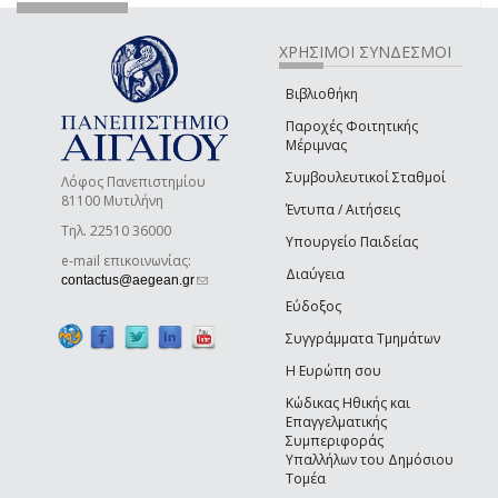
ΧΡΗΣΙΜΟΙ ΣΥΝΔΕΣΜΟΙ
Βιβλιοθήκη
Παροχές Φοιτητικής
Μέριμνας
Συμβουλευτικοί Σταθμοί
Λόφος Πανεπιστημίου
81100 Μυτιλήνη
Έντυπα / Αιτήσεις
Τηλ. 22510 36000
Υπουργείο Παιδείας
e-mail επικοινωνίας:
Διαύγεια
(link sends e-mail)
contactus@aegean.gr
Εύδοξος
Συγγράμματα Τμημάτων
Η Ευρώπη σου
Κώδικας Ηθικής και
Επαγγελματικής
Συμπεριφοράς
Υπαλλήλων του Δημόσιου
Τομέα