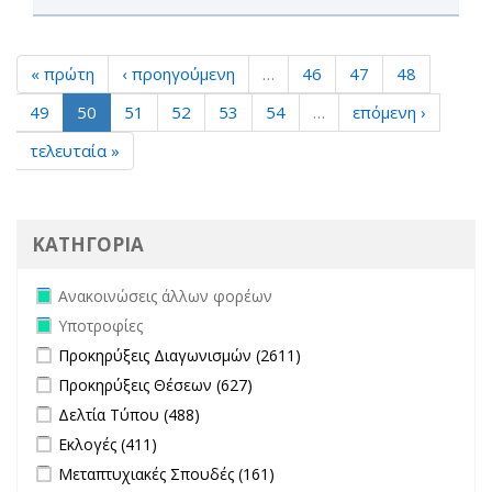
« πρώτη
‹ προηγούμενη
…
46
47
48
49
50
51
52
53
54
…
επόμενη ›
τελευταία »
ΚΑΤΗΓΟΡΙΑ
Remove Ανακοινώσεις άλλων φορέων filter
Ανακοινώσεις άλλων φορέων
Remove Υποτροφίες filter
Υποτροφίες
Apply Προκηρύξεις Διαγωνισμών filter
Apply Προκηρύξεις
Προκηρύξεις Διαγωνισμών (2611)
Διαγωνισμών filter
Apply Προκηρύξεις Θέσεων filter
Apply Προκηρύξεις Θέσεων
Προκηρύξεις Θέσεων (627)
filter
Apply Δελτία Τύπου filter
Apply Δελτία Τύπου filter
Δελτία Τύπου (488)
Apply Εκλογές filter
Apply Εκλογές filter
Εκλογές (411)
Apply Μεταπτυχιακές Σπουδές filter
Apply Μεταπτυχιακές
Μεταπτυχιακές Σπουδές (161)
Σπουδές filter