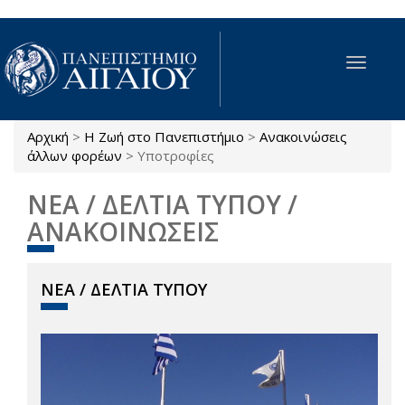
Παράκαμψη προς το κυρίως περιεχόμενο
Toggle
navigat
Αρχική
>
Η Ζωή στο Πανεπιστήμιο
>
Ανακοινώσεις
Είστε εδώ
άλλων φορέων
>
Υποτροφίες
ΝΕΑ / ΔΕΛΤΙΑ ΤΥΠΟΥ /
ΑΝΑΚΟΙΝΩΣΕΙΣ
ΝΕΑ / ΔΕΛΤΙΑ ΤΥΠΟΥ