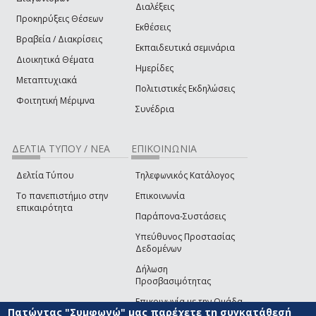
Διαλέξεις
Προκηρύξεις Θέσεων
Εκθέσεις
Βραβεία / Διακρίσεις
Εκπαιδευτικά σεμινάρια
Διοικητικά Θέματα
Ημερίδες
Μεταπτυχιακά
Πολιτιστικές Εκδηλώσεις
Φοιτητική Μέριμνα
Συνέδρια
ΔΕΛΤΙΑ ΤΥΠΟΥ / ΝΕΑ
ΕΠΙΚΟΙΝΩΝΙΑ
Δελτία Τύπου
Τηλεφωνικός Κατάλογος
Το πανεπιστήμιο στην
Επικοινωνία
επικαιρότητα
Παράπονα-Συστάσεις
Υπεύθυνος Προστασίας
Δεδομένων
Δήλωση
Προσβασιμότητας
Επικοινωνία με την Ομάδα
Πατώντας "Συμφωνώ" μας παρέχετε τη συγκατάθεσή
Ανάπτυξης του site
(link sends e-mail)