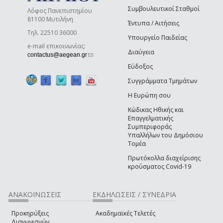
Συμβουλευτικοί Σταθμοί
Λόφος Πανεπιστημίου
81100 Μυτιλήνη
Έντυπα / Αιτήσεις
Τηλ. 22510 36000
Υπουργείο Παιδείας
e-mail επικοινωνίας:
Διαύγεια
(link sends e-mail)
contactus@aegean.gr
Εύδοξος
Συγγράμματα Τμημάτων
Η Ευρώπη σου
Κώδικας Ηθικής και
Επαγγελματικής
Συμπεριφοράς
Υπαλλήλων του Δημόσιου
Τομέα
Πρωτόκολλα διαχείρισης
κρούσματος Covid-19
ΑΝΑΚΟΙΝΩΣΕΙΣ
ΕΚΔΗΛΩΣΕΙΣ / ΣΥΝΕΔΡΙΑ
Προκηρύξεις
Ακαδημαϊκές Τελετές
Διαγωνισμών