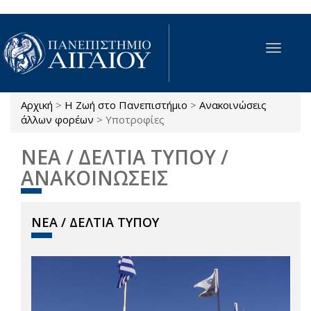
Παράκαμψη προς το κυρίως περιεχόμενο
Toggle
navigat
Αρχική
>
Η Ζωή στο Πανεπιστήμιο
>
Ανακοινώσεις
Είστε εδώ
άλλων φορέων
>
Υποτροφίες
ΝΕΑ / ΔΕΛΤΙΑ ΤΥΠΟΥ /
ΑΝΑΚΟΙΝΩΣΕΙΣ
ΝΕΑ / ΔΕΛΤΙΑ ΤΥΠΟΥ