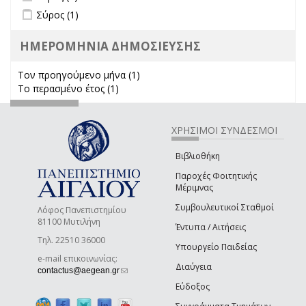
Apply Σύρος filter
Apply Σύρος filter
Σύρος (1)
ΗΜΕΡΟΜΗΝΙΑ ΔΗΜΟΣΙΕΥΣΗΣ
Τον προηγούμενο μήνα (1)
Apply Τον προηγούμενο μήνα
Το περασμένο έτος (1)
Apply Το περασμένο έτος filter
filter
ΧΡΗΣΙΜΟΙ ΣΥΝΔΕΣΜΟΙ
Βιβλιοθήκη
Παροχές Φοιτητικής
Μέριμνας
Συμβουλευτικοί Σταθμοί
Λόφος Πανεπιστημίου
81100 Μυτιλήνη
Έντυπα / Αιτήσεις
Τηλ. 22510 36000
Υπουργείο Παιδείας
e-mail επικοινωνίας:
Διαύγεια
(link sends e-mail)
contactus@aegean.gr
Εύδοξος