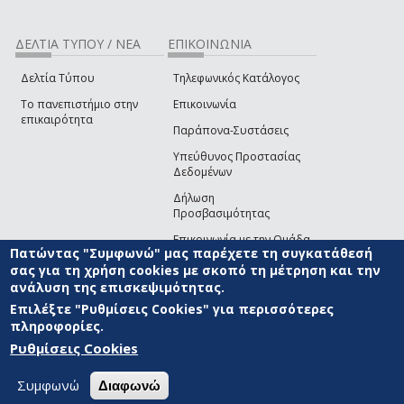
ΔΕΛΤΙΑ ΤΥΠΟΥ / ΝΕΑ
ΕΠΙΚΟΙΝΩΝΙΑ
Δελτία Τύπου
Τηλεφωνικός Κατάλογος
Το πανεπιστήμιο στην
Επικοινωνία
επικαιρότητα
Παράπονα-Συστάσεις
Υπεύθυνος Προστασίας
Δεδομένων
Δήλωση
Προσβασιμότητας
Επικοινωνία με την Ομάδα
Πατώντας "Συμφωνώ" μας παρέχετε τη συγκατάθεσή
Ανάπτυξης του site
(link sends e-mail)
σας για τη χρήση cookies με σκοπό τη μέτρηση και την
ανάλυση της επισκεψιμότητας.
© ΠΑΝΕΠΙΣΤΗΜΙΟ ΑΙΓΑΙΟΥ
ΟΡΟΙ ΧΡΗΣΗΣ
ΠΟΛΙΤΙΚΗ COOKIES
ΟΜΑΔΑ
ΑΝΑΠΤΥΞΗΣ
Επιλέξτε "Ρυθμίσεις Cookies" για περισσότερες
πληροφορίες.
Ρυθμίσεις Cookies
Συμφωνώ
Διαφωνώ