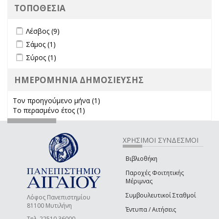
ΤΟΠΟΘΕΣΙΑ
Apply Λέσβος filter
Apply Λέσβος filter
Λέσβος (9)
Apply Σάμος filter
Apply Σάμος filter
Σάμος (1)
Apply Σύρος filter
Apply Σύρος filter
Σύρος (1)
ΗΜΕΡΟΜΗΝΙΑ ΔΗΜΟΣΙΕΥΣΗΣ
Τον προηγούμενο μήνα (1)
Apply Τον προηγούμενο μήνα
Το περασμένο έτος (1)
Apply Το περασμένο έτος filter
filter
ΧΡΗΣΙΜΟΙ ΣΥΝΔΕΣΜΟΙ
Βιβλιοθήκη
Παροχές Φοιτητικής
Μέριμνας
Συμβουλευτικοί Σταθμοί
Λόφος Πανεπιστημίου
81100 Μυτιλήνη
Έντυπα / Αιτήσεις
Τηλ. 22510 36000