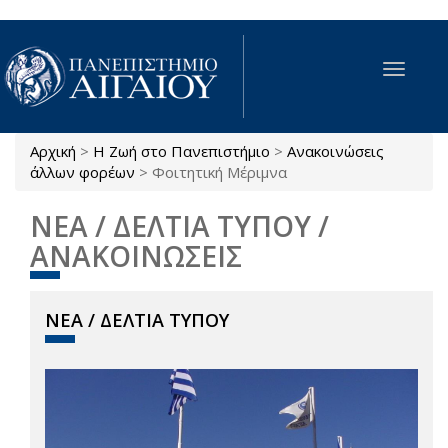
Παράκαμψη προς το κυρίως περιεχόμενο
Toggle
navigat
Αρχική
>
Η Ζωή στο Πανεπιστήμιο
>
Ανακοινώσεις
Είστε εδώ
άλλων φορέων
>
Φοιτητική Μέριμνα
ΝΕΑ / ΔΕΛΤΙΑ ΤΥΠΟΥ /
ΑΝΑΚΟΙΝΩΣΕΙΣ
ΝΕΑ / ΔΕΛΤΙΑ ΤΥΠΟΥ