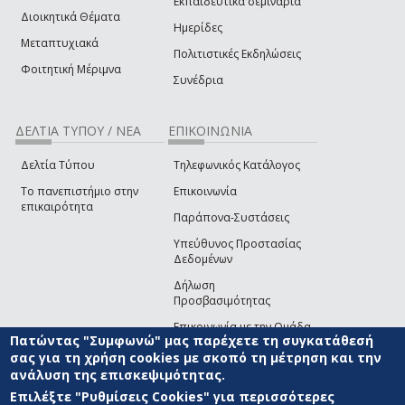
Εκπαιδευτικά σεμινάρια
Διοικητικά Θέματα
Ημερίδες
Μεταπτυχιακά
Πολιτιστικές Εκδηλώσεις
Φοιτητική Μέριμνα
Συνέδρια
ΔΕΛΤΙΑ ΤΥΠΟΥ / ΝΕΑ
ΕΠΙΚΟΙΝΩΝΙΑ
Δελτία Τύπου
Τηλεφωνικός Κατάλογος
Το πανεπιστήμιο στην
Επικοινωνία
επικαιρότητα
Παράπονα-Συστάσεις
Υπεύθυνος Προστασίας
Δεδομένων
Δήλωση
Προσβασιμότητας
Επικοινωνία με την Ομάδα
Πατώντας "Συμφωνώ" μας παρέχετε τη συγκατάθεσή
Ανάπτυξης του site
(link sends e-mail)
σας για τη χρήση cookies με σκοπό τη μέτρηση και την
ανάλυση της επισκεψιμότητας.
© ΠΑΝΕΠΙΣΤΗΜΙΟ ΑΙΓΑΙΟΥ
ΟΡΟΙ ΧΡΗΣΗΣ
ΠΟΛΙΤΙΚΗ COOKIES
ΟΜΑΔΑ
ΑΝΑΠΤΥΞΗΣ
Επιλέξτε "Ρυθμίσεις Cookies" για περισσότερες