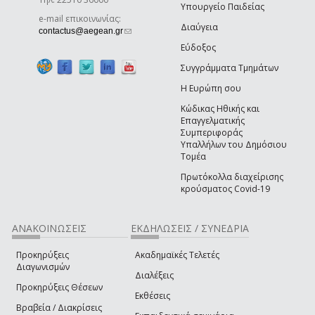
Υπουργείο Παιδείας
e-mail επικοινωνίας:
Διαύγεια
(link sends e-mail)
contactus@aegean.gr
Εύδοξος
Συγγράμματα Τμημάτων
Η Ευρώπη σου
Κώδικας Ηθικής και
Επαγγελματικής
Συμπεριφοράς
Υπαλλήλων του Δημόσιου
Τομέα
Πρωτόκολλα διαχείρισης
κρούσματος Covid-19
ΑΝΑΚΟΙΝΩΣΕΙΣ
ΕΚΔΗΛΩΣΕΙΣ / ΣΥΝΕΔΡΙΑ
Προκηρύξεις
Ακαδημαϊκές Τελετές
Διαγωνισμών
Διαλέξεις
Προκηρύξεις Θέσεων
Εκθέσεις
Βραβεία / Διακρίσεις