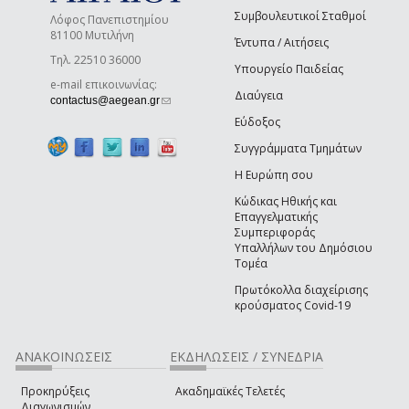
Συμβουλευτικοί Σταθμοί
Λόφος Πανεπιστημίου
81100 Μυτιλήνη
Έντυπα / Αιτήσεις
Τηλ. 22510 36000
Υπουργείο Παιδείας
e-mail επικοινωνίας:
Διαύγεια
(link sends e-mail)
contactus@aegean.gr
Εύδοξος
Συγγράμματα Τμημάτων
Η Ευρώπη σου
Κώδικας Ηθικής και
Επαγγελματικής
Συμπεριφοράς
Υπαλλήλων του Δημόσιου
Τομέα
Πρωτόκολλα διαχείρισης
κρούσματος Covid-19
ΑΝΑΚΟΙΝΩΣΕΙΣ
ΕΚΔΗΛΩΣΕΙΣ / ΣΥΝΕΔΡΙΑ
Προκηρύξεις
Ακαδημαϊκές Τελετές
Διαγωνισμών