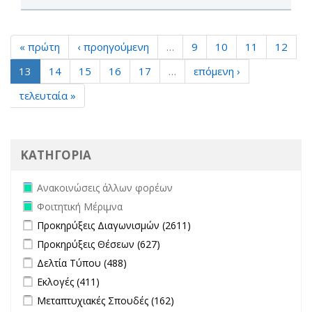
« πρώτη
‹ προηγούμενη
…
9
10
11
12
13
14
15
16
17
…
επόμενη ›
τελευταία »
ΚΑΤΗΓΟΡΙΑ
Remove Ανακοινώσεις άλλων φορέων filter
Ανακοινώσεις άλλων φορέων
Remove Φοιτητική Μέριμνα filter
Φοιτητική Μέριμνα
Apply Προκηρύξεις Διαγωνισμών filter
Apply Προκηρύξεις
Προκηρύξεις Διαγωνισμών (2611)
Διαγωνισμών filter
Apply Προκηρύξεις Θέσεων filter
Apply Προκηρύξεις Θέσεων
Προκηρύξεις Θέσεων (627)
filter
Apply Δελτία Τύπου filter
Apply Δελτία Τύπου filter
Δελτία Τύπου (488)
Apply Εκλογές filter
Apply Εκλογές filter
Εκλογές (411)
Apply Μεταπτυχιακές Σπουδές filter
Apply Μεταπτυχιακές
Μεταπτυχιακές Σπουδές (162)
Σπουδές filter