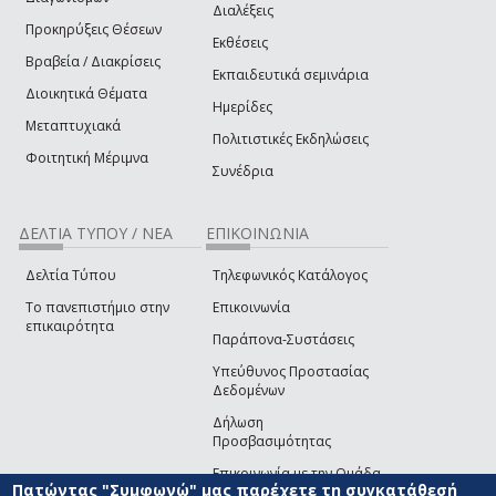
Διαλέξεις
Προκηρύξεις Θέσεων
Εκθέσεις
Βραβεία / Διακρίσεις
Εκπαιδευτικά σεμινάρια
Διοικητικά Θέματα
Ημερίδες
Μεταπτυχιακά
Πολιτιστικές Εκδηλώσεις
Φοιτητική Μέριμνα
Συνέδρια
ΔΕΛΤΙΑ ΤΥΠΟΥ / ΝΕΑ
ΕΠΙΚΟΙΝΩΝΙΑ
Δελτία Τύπου
Τηλεφωνικός Κατάλογος
Το πανεπιστήμιο στην
Επικοινωνία
επικαιρότητα
Παράπονα-Συστάσεις
Υπεύθυνος Προστασίας
Δεδομένων
Δήλωση
Προσβασιμότητας
Επικοινωνία με την Ομάδα
Πατώντας "Συμφωνώ" μας παρέχετε τη συγκατάθεσή
Ανάπτυξης του site
(link sends e-mail)