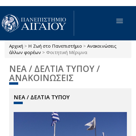
Παράκαμψη προς το κυρίως περιεχόμενο
Toggle
navigat
Αρχική
>
Η Ζωή στο Πανεπιστήμιο
>
Ανακοινώσεις
Είστε εδώ
άλλων φορέων
>
Φοιτητική Μέριμνα
ΝΕΑ / ΔΕΛΤΙΑ ΤΥΠΟΥ /
ΑΝΑΚΟΙΝΩΣΕΙΣ
ΝΕΑ / ΔΕΛΤΙΑ ΤΥΠΟΥ