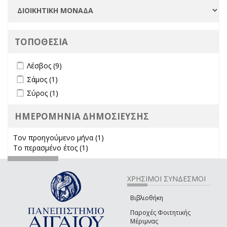
ΤΟΠΟΘΕΣΙΑ
Apply Λέσβος filter
Apply Λέσβος filter
Λέσβος (9)
Apply Σάμος filter
Apply Σάμος filter
Σάμος (1)
Apply Σύρος filter
Apply Σύρος filter
Σύρος (1)
ΗΜΕΡΟΜΗΝΙΑ ΔΗΜΟΣΙΕΥΣΗΣ
Τον προηγούμενο μήνα (1)
Apply Τον προηγούμενο μήνα
Το περασμένο έτος (1)
Apply Το περασμένο έτος filter
filter
ΧΡΗΣΙΜΟΙ ΣΥΝΔΕΣΜΟΙ
Βιβλιοθήκη
Παροχές Φοιτητικής
Μέριμνας