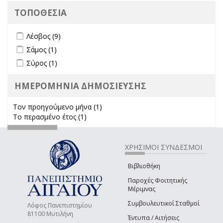
ΤΟΠΟΘΕΣΙΑ
Apply Λέσβος filter
Apply Λέσβος filter
Λέσβος (9)
Apply Σάμος filter
Apply Σάμος filter
Σάμος (1)
Apply Σύρος filter
Apply Σύρος filter
Σύρος (1)
ΗΜΕΡΟΜΗΝΙΑ ΔΗΜΟΣΙΕΥΣΗΣ
Τον προηγούμενο μήνα (1)
Apply Τον προηγούμενο μήνα
Το περασμένο έτος (1)
Apply Το περασμένο έτος filter
filter
ΧΡΗΣΙΜΟΙ ΣΥΝΔΕΣΜΟΙ
Βιβλιοθήκη
Παροχές Φοιτητικής
Μέριμνας
Συμβουλευτικοί Σταθμοί
Λόφος Πανεπιστημίου
81100 Μυτιλήνη
Έντυπα / Αιτήσεις