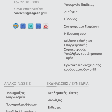
Τηλ. 22510 36000
Υπουργείο Παιδείας
e-mail επικοινωνίας:
Διαύγεια
(link sends e-mail)
contactus@aegean.gr
Εύδοξος
Συγγράμματα Τμημάτων
Η Ευρώπη σου
Κώδικας Ηθικής και
Επαγγελματικής
Συμπεριφοράς
Υπαλλήλων του Δημόσιου
Τομέα
Πρωτόκολλα διαχείρισης
κρούσματος Covid-19
ΑΝΑΚΟΙΝΩΣΕΙΣ
ΕΚΔΗΛΩΣΕΙΣ / ΣΥΝΕΔΡΙΑ
Προκηρύξεις
Ακαδημαϊκές Τελετές
Διαγωνισμών
Διαλέξεις
Προκηρύξεις Θέσεων
Εκθέσεις
Βραβεία / Διακρίσεις