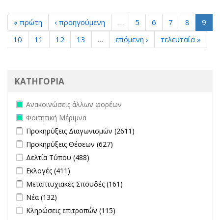
« πρώτη
‹ προηγούμενη
…
5
6
7
8
9
10
11
12
13
…
επόμενη ›
τελευταία »
ΚΑΤΗΓΟΡΙΑ
Remove Ανακοινώσεις άλλων φορέων filter
Ανακοινώσεις άλλων φορέων
Remove Φοιτητική Μέριμνα filter
Φοιτητική Μέριμνα
Apply Προκηρύξεις Διαγωνισμών filter
Apply Προκηρύξεις
Προκηρύξεις Διαγωνισμών (2611)
Διαγωνισμών filter
Apply Προκηρύξεις Θέσεων filter
Apply Προκηρύξεις Θέσεων
Προκηρύξεις Θέσεων (627)
filter
Apply Δελτία Τύπου filter
Apply Δελτία Τύπου filter
Δελτία Τύπου (488)
Apply Εκλογές filter
Apply Εκλογές filter
Εκλογές (411)
Apply Μεταπτυχιακές Σπουδές filter
Apply Μεταπτυχιακές
Μεταπτυχιακές Σπουδές (161)
Σπουδές filter
Apply Νέα filter
Apply Νέα filter
Νέα (132)
Apply Κληρώσεις επιτροπών filter
Apply Κληρώσεις επιτροπών
Κληρώσεις επιτροπών (115)
filter