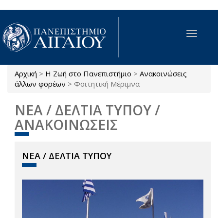
Παράκαμψη προς το κυρίως περιεχόμενο
Toggle
navigat
Αρχική
>
Η Ζωή στο Πανεπιστήμιο
>
Ανακοινώσεις
Είστε εδώ
άλλων φορέων
>
Φοιτητική Μέριμνα
ΝΕΑ / ΔΕΛΤΙΑ ΤΥΠΟΥ /
ΑΝΑΚΟΙΝΩΣΕΙΣ
ΝΕΑ / ΔΕΛΤΙΑ ΤΥΠΟΥ