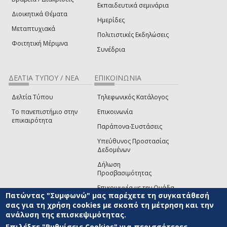
Εκπαιδευτικά σεμινάρια
Διοικητικά Θέματα
Ημερίδες
Μεταπτυχιακά
Πολιτιστικές Εκδηλώσεις
Φοιτητική Μέριμνα
Συνέδρια
ΔΕΛΤΙΑ ΤΥΠΟΥ / ΝΕΑ
ΕΠΙΚΟΙΝΩΝΙΑ
Δελτία Τύπου
Τηλεφωνικός Κατάλογος
Το πανεπιστήμιο στην
Επικοινωνία
επικαιρότητα
Παράπονα-Συστάσεις
Υπεύθυνος Προστασίας
Δεδομένων
Δήλωση
Προσβασιμότητας
Επικοινωνία με την Ομάδα
Πατώντας "Συμφωνώ" μας παρέχετε τη συγκατάθεσή
Ανάπτυξης του site
(link sends e-mail)
σας για τη χρήση cookies με σκοπό τη μέτρηση και την
ανάλυση της επισκεψιμότητας.
© ΠΑΝΕΠΙΣΤΗΜΙΟ ΑΙΓΑΙΟΥ
ΟΡΟΙ ΧΡΗΣΗΣ
ΠΟΛΙΤΙΚΗ COOKIES
ΟΜΑΔΑ
ΑΝΑΠΤΥΞΗΣ
Επιλέξτε "Ρυθμίσεις Cookies" για περισσότερες