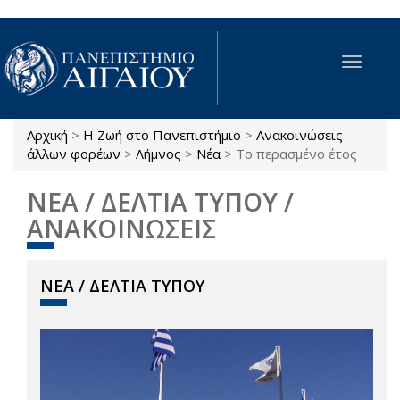
Παράκαμψη προς το κυρίως περιεχόμενο
Toggle
navigat
Αρχική
>
Η Ζωή στο Πανεπιστήμιο
>
Ανακοινώσεις
Είστε εδώ
άλλων φορέων
>
Λήμνος
>
Νέα
>
Το περασμένο έτος
ΝΕΑ / ΔΕΛΤΙΑ ΤΥΠΟΥ /
ΑΝΑΚΟΙΝΩΣΕΙΣ
ΝΕΑ / ΔΕΛΤΙΑ ΤΥΠΟΥ