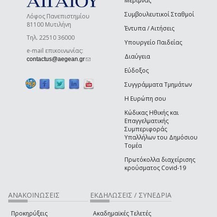
Μέριμνας
Συμβουλευτικοί Σταθμοί
Λόφος Πανεπιστημίου
81100 Μυτιλήνη
Έντυπα / Αιτήσεις
Τηλ. 22510 36000
Υπουργείο Παιδείας
e-mail επικοινωνίας:
Διαύγεια
(link sends e-mail)
contactus@aegean.gr
Εύδοξος
Συγγράμματα Τμημάτων
Η Ευρώπη σου
Κώδικας Ηθικής και
Επαγγελματικής
Συμπεριφοράς
Υπαλλήλων του Δημόσιου
Τομέα
Πρωτόκολλα διαχείρισης
κρούσματος Covid-19
ΑΝΑΚΟΙΝΩΣΕΙΣ
ΕΚΔΗΛΩΣΕΙΣ / ΣΥΝΕΔΡΙΑ
Προκηρύξεις
Ακαδημαϊκές Τελετές