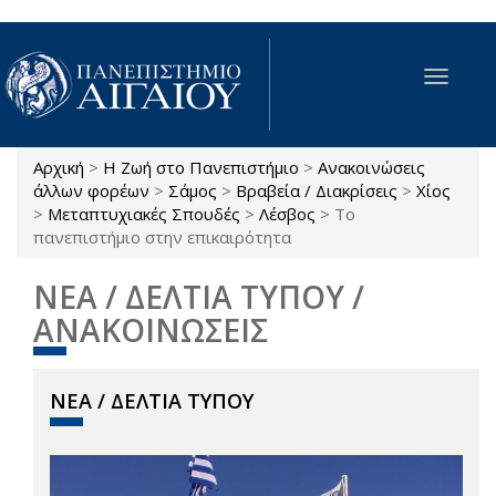
Παράκαμψη προς το κυρίως περιεχόμενο
Toggle
navigat
Αρχική
>
Η Ζωή στο Πανεπιστήμιο
>
Ανακοινώσεις
Είστε εδώ
άλλων φορέων
>
Σάμος
>
Βραβεία / Διακρίσεις
>
Χίος
>
Μεταπτυχιακές Σπουδές
>
Λέσβος
>
Το
πανεπιστήμιο στην επικαιρότητα
ΝΕΑ / ΔΕΛΤΙΑ ΤΥΠΟΥ /
ΑΝΑΚΟΙΝΩΣΕΙΣ
ΝΕΑ / ΔΕΛΤΙΑ ΤΥΠΟΥ