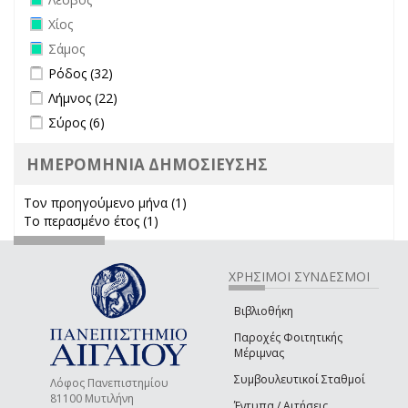
Remove Χίος filter
Χίος
Remove Σάμος filter
Σάμος
Apply Ρόδος filter
Apply Ρόδος filter
Ρόδος (32)
Apply Λήμνος filter
Apply Λήμνος filter
Λήμνος (22)
Apply Σύρος filter
Apply Σύρος filter
Σύρος (6)
ΗΜΕΡΟΜΗΝΙΑ ΔΗΜΟΣΙΕΥΣΗΣ
Τον προηγούμενο μήνα (1)
Apply Τον προηγούμενο μήνα
Το περασμένο έτος (1)
Apply Το περασμένο έτος filter
filter
ΧΡΗΣΙΜΟΙ ΣΥΝΔΕΣΜΟΙ
Βιβλιοθήκη
Παροχές Φοιτητικής
Μέριμνας
Συμβουλευτικοί Σταθμοί
Λόφος Πανεπιστημίου
81100 Μυτιλήνη
Έντυπα / Αιτήσεις