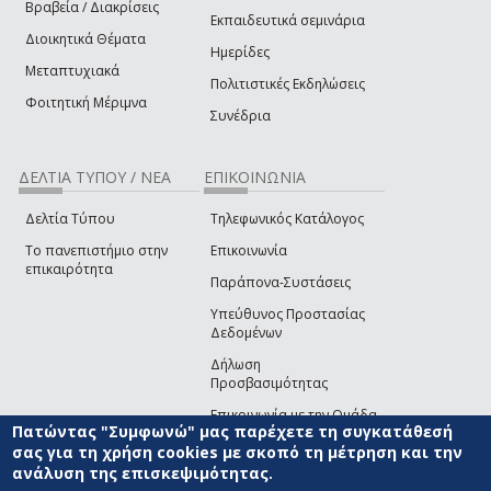
Βραβεία / Διακρίσεις
Εκπαιδευτικά σεμινάρια
Διοικητικά Θέματα
Ημερίδες
Μεταπτυχιακά
Πολιτιστικές Εκδηλώσεις
Φοιτητική Μέριμνα
Συνέδρια
ΔΕΛΤΙΑ ΤΥΠΟΥ / ΝΕΑ
ΕΠΙΚΟΙΝΩΝΙΑ
Δελτία Τύπου
Τηλεφωνικός Κατάλογος
Το πανεπιστήμιο στην
Επικοινωνία
επικαιρότητα
Παράπονα-Συστάσεις
Υπεύθυνος Προστασίας
Δεδομένων
Δήλωση
Προσβασιμότητας
Επικοινωνία με την Ομάδα
Πατώντας "Συμφωνώ" μας παρέχετε τη συγκατάθεσή
Ανάπτυξης του site
(link sends e-mail)
σας για τη χρήση cookies με σκοπό τη μέτρηση και την
ανάλυση της επισκεψιμότητας.
© ΠΑΝΕΠΙΣΤΗΜΙΟ ΑΙΓΑΙΟΥ
ΟΡΟΙ ΧΡΗΣΗΣ
ΠΟΛΙΤΙΚΗ COOKIES
ΟΜΑΔΑ