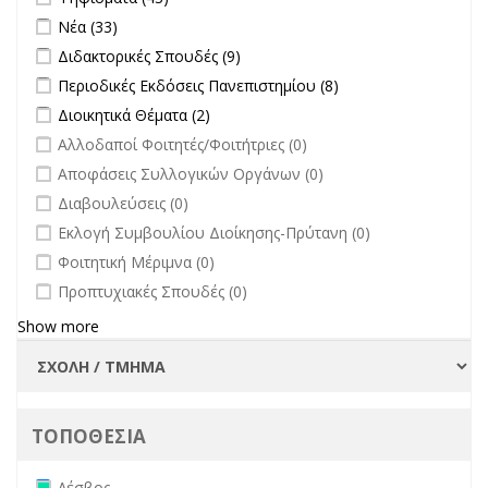
Apply Νέα filter
Apply Νέα filter
Νέα (33)
Apply Διδακτορικές Σπουδές filter
Apply Διδακτορικές Σπουδές
Διδακτορικές Σπουδές (9)
filter
Apply Περιοδικές Εκδόσεις Πανεπιστημίου filter
Apply Περιοδικές
Περιοδικές Εκδόσεις Πανεπιστημίου (8)
Εκδόσεις
Apply Διοικητικά Θέματα filter
Apply Διοικητικά Θέματα filter
Διοικητικά Θέματα (2)
Πανεπιστημίου
undefined
Αλλοδαποί Φοιτητές/Φοιτήτριες (0)
filter
undefined
Αποφάσεις Συλλογικών Οργάνων (0)
undefined
Διαβουλεύσεις (0)
undefined
Εκλογή Συμβουλίου Διοίκησης-Πρύτανη (0)
undefined
Φοιτητική Μέριμνα (0)
undefined
Προπτυχιακές Σπουδές (0)
Show more
ΤΟΠΟΘΕΣΙΑ
Remove Λέσβος filter
Λέσβος