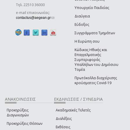
Τηλ. 22510 36000
Υπουργείο Παιδείας
e-mail επικοινωνίας:
Διαύγεια
(link sends e-mail)
contactus@aegean.gr
Εύδοξος
Συγγράμματα Τμημάτων
Η Ευρώπη σου
Κώδικας Ηθικής και
Επαγγελματικής
Συμπεριφοράς
Υπαλλήλων του Δημόσιου
Τομέα
Πρωτόκολλα διαχείρισης
κρούσματος Covid-19
ΑΝΑΚΟΙΝΩΣΕΙΣ
ΕΚΔΗΛΩΣΕΙΣ / ΣΥΝΕΔΡΙΑ
Προκηρύξεις
Ακαδημαϊκές Τελετές
Διαγωνισμών
Διαλέξεις
Προκηρύξεις Θέσεων
Εκθέσεις