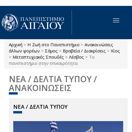
Παράκαμψη προς το κυρίως περιεχόμενο
Toggle
navigat
Αρχική
>
Η Ζωή στο Πανεπιστήμιο
>
Ανακοινώσεις
Είστε εδώ
άλλων φορέων
>
Σάμος
>
Βραβεία / Διακρίσεις
>
Χίος
>
Μεταπτυχιακές Σπουδές
>
Λέσβος
>
Το
πανεπιστήμιο στην επικαιρότητα
ΝΕΑ / ΔΕΛΤΙΑ ΤΥΠΟΥ /
ΑΝΑΚΟΙΝΩΣΕΙΣ
ΝΕΑ / ΔΕΛΤΙΑ ΤΥΠΟΥ