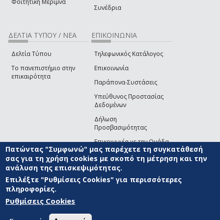
Φοιτητική Μέριμνα
Συνέδρια
ΔΕΛΤΙΑ ΤΥΠΟΥ / ΝΕΑ
ΕΠΙΚΟΙΝΩΝΙΑ
Δελτία Τύπου
Τηλεφωνικός Κατάλογος
Το πανεπιστήμιο στην
Επικοινωνία
επικαιρότητα
Παράπονα-Συστάσεις
Υπεύθυνος Προστασίας
Δεδομένων
Δήλωση
Προσβασιμότητας
Επικοινωνία με την Ομάδα
Πατώντας "Συμφωνώ" μας παρέχετε τη συγκατάθεσή
Ανάπτυξης του site
(link sends e-mail)
σας για τη χρήση cookies με σκοπό τη μέτρηση και την
ανάλυση της επισκεψιμότητας.
© ΠΑΝΕΠΙΣΤΗΜΙΟ ΑΙΓΑΙΟΥ
ΟΡΟΙ ΧΡΗΣΗΣ
ΠΟΛΙΤΙΚΗ COOKIES
ΟΜΑΔΑ
ΑΝΑΠΤΥΞΗΣ
Επιλέξτε "Ρυθμίσεις Cookies" για περισσότερες
πληροφορίες.
Ρυθμίσεις Cookies