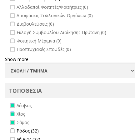
Πανεπιστημίου
undefined
Αλλοδαποί Φοιτητές/Φοιτήτριες (0)
filter
undefined
Αποφάσεις Συλλογικών Οργάνων (0)
undefined
Διαβουλεύσεις (0)
undefined
Εκλογή Συμβουλίου Διοίκησης-Πρύτανη (0)
undefined
Φοιτητική Μέριμνα (0)
undefined
Προπτυχιακές Σπουδές (0)
Show more
ΤΟΠΟΘΕΣΙΑ
Remove Λέσβος filter
Λέσβος
Remove Χίος filter
Χίος
Remove Σάμος filter
Σάμος
Apply Ρόδος filter
Apply Ρόδος filter
Ρόδος (32)
Apply Λήμνος filter
Apply Λήμνος filter
Λήμνος (22)