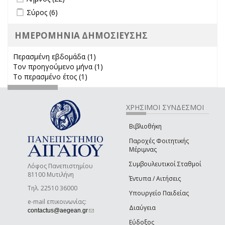
Apply Σύρος filter
Apply Σύρος filter
Σύρος (6)
ΗΜΕΡΟΜΗΝΙΑ ΔΗΜΟΣΙΕΥΣΗΣ
Περασμένη εβδομάδα (1)
Apply Περασμένη εβδομάδα filter
Τον προηγούμενο μήνα (1)
Apply Τον προηγούμενο μήνα
Το περασμένο έτος (1)
Apply Το περασμένο έτος filter
filter
ΧΡΗΣΙΜΟΙ ΣΥΝΔΕΣΜΟΙ
Βιβλιοθήκη
Παροχές Φοιτητικής
Μέριμνας
Συμβουλευτικοί Σταθμοί
Λόφος Πανεπιστημίου
81100 Μυτιλήνη
Έντυπα / Αιτήσεις
Τηλ. 22510 36000
Υπουργείο Παιδείας
e-mail επικοινωνίας:
Διαύγεια
(link sends e-mail)
contactus@aegean.gr
Εύδοξος