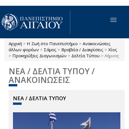
Παράκαμψη προς το κυρίως περιεχόμενο
Toggle
navigat
Αρχική
>
Η Ζωή στο Πανεπιστήμιο
>
Ανακοινώσεις
Είστε εδώ
άλλων φορέων
>
Σάμος
>
Βραβεία / Διακρίσεις
>
Χίος
>
Προκηρύξεις Διαγωνισμών
>
Δελτία Τύπου
>
Λήμνος
ΝΕΑ / ΔΕΛΤΙΑ ΤΥΠΟΥ /
ΑΝΑΚΟΙΝΩΣΕΙΣ
ΝΕΑ / ΔΕΛΤΙΑ ΤΥΠΟΥ