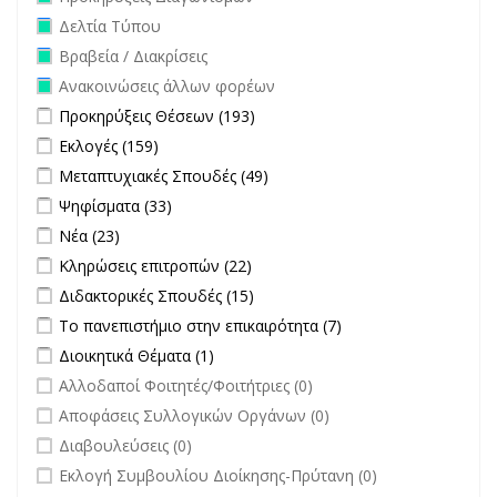
Remove Δελτία Τύπου filter
Δελτία Τύπου
Remove Βραβεία / Διακρίσεις filter
Βραβεία / Διακρίσεις
Remove Ανακοινώσεις άλλων φορέων filter
Ανακοινώσεις άλλων φορέων
Apply Προκηρύξεις Θέσεων filter
Apply Προκηρύξεις Θέσεων
Προκηρύξεις Θέσεων (193)
filter
Apply Εκλογές filter
Apply Εκλογές filter
Εκλογές (159)
Apply Μεταπτυχιακές Σπουδές filter
Apply Μεταπτυχιακές
Μεταπτυχιακές Σπουδές (49)
Σπουδές filter
Apply Ψηφίσματα filter
Apply Ψηφίσματα filter
Ψηφίσματα (33)
Apply Νέα filter
Apply Νέα filter
Νέα (23)
Apply Κληρώσεις επιτροπών filter
Apply Κληρώσεις επιτροπών
Κληρώσεις επιτροπών (22)
filter
Apply Διδακτορικές Σπουδές filter
Apply Διδακτορικές Σπουδές
Διδακτορικές Σπουδές (15)
filter
Apply Το πανεπιστήμιο στην επικαιρότητα filter
Apply Το
Το πανεπιστήμιο στην επικαιρότητα (7)
πανεπιστήμιο στην
Apply Διοικητικά Θέματα filter
Apply Διοικητικά Θέματα filter
Διοικητικά Θέματα (1)
επικαιρότητα filter
undefined
Αλλοδαποί Φοιτητές/Φοιτήτριες (0)
undefined
Αποφάσεις Συλλογικών Οργάνων (0)
undefined
Διαβουλεύσεις (0)
undefined
Εκλογή Συμβουλίου Διοίκησης-Πρύτανη (0)