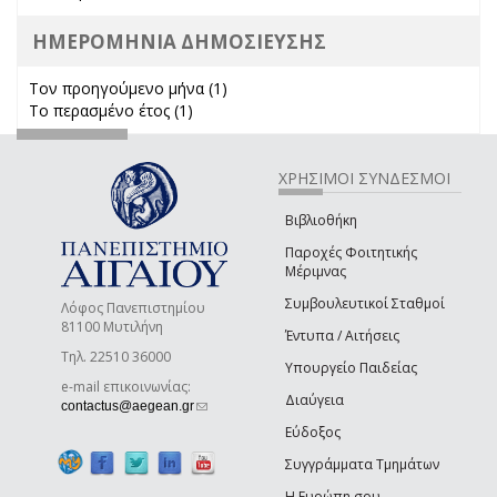
ΗΜΕΡΟΜΗΝΙΑ ΔΗΜΟΣΙΕΥΣΗΣ
Τον προηγούμενο μήνα (1)
Apply Τον προηγούμενο μήνα
Το περασμένο έτος (1)
Apply Το περασμένο έτος filter
filter
ΧΡΗΣΙΜΟΙ ΣΥΝΔΕΣΜΟΙ
Βιβλιοθήκη
Παροχές Φοιτητικής
Μέριμνας
Συμβουλευτικοί Σταθμοί
Λόφος Πανεπιστημίου
81100 Μυτιλήνη
Έντυπα / Αιτήσεις
Τηλ. 22510 36000
Υπουργείο Παιδείας
e-mail επικοινωνίας:
Διαύγεια
(link sends e-mail)
contactus@aegean.gr
Εύδοξος
Συγγράμματα Τμημάτων
Η Ευρώπη σου