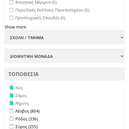
undefined
Φοιτητική Μέριμνα (0)
undefined
Περιοδικές Εκδόσεις Πανεπιστημίου (0)
undefined
Προπτυχιακές Σπουδές (0)
Show more
ΤΟΠΟΘΕΣΙΑ
Remove Χίος filter
Χίος
Remove Σάμος filter
Σάμος
Remove Λήμνος filter
Λήμνος
Apply Λέσβος filter
Apply Λέσβος filter
Λέσβος (804)
Apply Ρόδος filter
Apply Ρόδος filter
Ρόδος (336)
Apply Σύρος filter
Apply Σύρος filter
Σύρος (255)