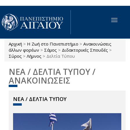
Παράκαμψη προς το κυρίως περιεχόμενο
Toggle
navigat
Αρχική
>
Η Ζωή στο Πανεπιστήμιο
>
Ανακοινώσεις
Είστε εδώ
άλλων φορέων
>
Σάμος
>
Διδακτορικές Σπουδές
>
Σύρος
>
Λήμνος
>
Δελτία Τύπου
ΝΕΑ / ΔΕΛΤΙΑ ΤΥΠΟΥ /
ΑΝΑΚΟΙΝΩΣΕΙΣ
ΝΕΑ / ΔΕΛΤΙΑ ΤΥΠΟΥ