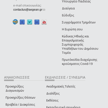
Υπουργείο Παιδείας
e-mail επικοινωνίας:
Διαύγεια
(link sends e-mail)
contactus@aegean.gr
Εύδοξος
Συγγράμματα Τμημάτων
Η Ευρώπη σου
Κώδικας Ηθικής και
Επαγγελματικής
Συμπεριφοράς
Υπαλλήλων του Δημόσιου
Τομέα
Πρωτόκολλα διαχείρισης
κρούσματος Covid-19
ΑΝΑΚΟΙΝΩΣΕΙΣ
ΕΚΔΗΛΩΣΕΙΣ / ΣΥΝΕΔΡΙΑ
Προκηρύξεις
Ακαδημαϊκές Τελετές
Διαγωνισμών
Διαλέξεις
Προκηρύξεις Θέσεων
Εκθέσεις
Βραβεία / Διακρίσεις
Εκπαιδευτικά σεμινάρια