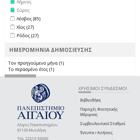
Remove Λήμνος filter
Λήμνος
Remove Σύρος filter
Σύρος
Apply Λέσβος filter
Apply Λέσβος filter
Λέσβος (85)
Apply Χίος filter
Apply Χίος filter
Χίος (27)
Apply Ρόδος filter
Apply Ρόδος filter
Ρόδος (27)
ΗΜΕΡΟΜΗΝΙΑ ΔΗΜΟΣΙΕΥΣΗΣ
Τον προηγούμενο μήνα (1)
Apply Τον προηγούμενο μήνα
Το περασμένο έτος (1)
Apply Το περασμένο έτος filter
filter
ΧΡΗΣΙΜΟΙ ΣΥΝΔΕΣΜΟΙ
Βιβλιοθήκη
Παροχές Φοιτητικής
Μέριμνας
Συμβουλευτικοί Σταθμοί
Λόφος Πανεπιστημίου
81100 Μυτιλήνη
Έντυπα / Αιτήσεις
Τηλ. 22510 36000