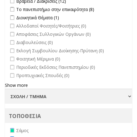
Βραβεία / Διακρίσεις (12)
Apply Το πανεπιστήμιο στην επικαιρότητα filter
Apply Το
Το πανεπιστήμιο στην επικαιρότητα (8)
πανεπιστήμιο στην
Apply Διοικητικά Θέματα filter
Apply Διοικητικά Θέματα filter
Διοικητικά Θέματα (1)
επικαιρότητα filter
undefined
Αλλοδαποί Φοιτητές/Φοιτήτριες (0)
undefined
Αποφάσεις Συλλογικών Οργάνων (0)
undefined
Διαβουλεύσεις (0)
undefined
Εκλογή Συμβουλίου Διοίκησης-Πρύτανη (0)
undefined
Φοιτητική Μέριμνα (0)
undefined
Περιοδικές Εκδόσεις Πανεπιστημίου (0)
undefined
Προπτυχιακές Σπουδές (0)
Show more
ΤΟΠΟΘΕΣΙΑ
Remove Σάμος filter
Σάμος