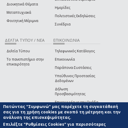
Διοικητικά Θέματα
Ημερίδες
Μεταπτυχιακά
Πολιτιστικές Εκδηλώσεις
Φοιτητική Μέριμνα
Συνέδρια
ΔΕΛΤΙΑ ΤΥΠΟΥ / ΝΕΑ
ΕΠΙΚΟΙΝΩΝΙΑ
Δελτία Τύπου
Τηλεφωνικός Κατάλογος
Το πανεπιστήμιο στην
Επικοινωνία
επικαιρότητα
Παράπονα-Συστάσεις
Υπεύθυνος Προστασίας
Δεδομένων
Δήλωση
Προσβασιμότητας
Επικοινωνία με την Ομάδα
Πατώντας "Συμφωνώ" μας παρέχετε τη συγκατάθεσή
Ανάπτυξης του site
(link sends e-mail)
σας για τη χρήση cookies με σκοπό τη μέτρηση και την
ανάλυση της επισκεψιμότητας.
© ΠΑΝΕΠΙΣΤΗΜΙΟ ΑΙΓΑΙΟΥ
ΟΡΟΙ ΧΡΗΣΗΣ
ΠΟΛΙΤΙΚΗ COOKIES
ΟΜΑΔΑ
ΑΝΑΠΤΥΞΗΣ
Επιλέξτε "Ρυθμίσεις Cookies" για περισσότερες