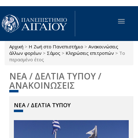
Παράκαμψη προς το κυρίως περιεχόμενο
Toggle
navigat
Αρχική
>
Η Ζωή στο Πανεπιστήμιο
>
Ανακοινώσεις
Είστε εδώ
άλλων φορέων
>
Σάμος
>
Κληρώσεις επιτροπών
>
Το
περασμένο έτος
ΝΕΑ / ΔΕΛΤΙΑ ΤΥΠΟΥ /
ΑΝΑΚΟΙΝΩΣΕΙΣ
ΝΕΑ / ΔΕΛΤΙΑ ΤΥΠΟΥ