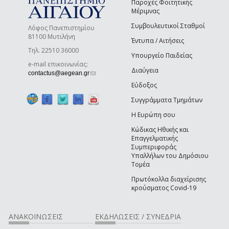
Παροχές Φοιτητικής
Μέριμνας
Συμβουλευτικοί Σταθμοί
Λόφος Πανεπιστημίου
81100 Μυτιλήνη
Έντυπα / Αιτήσεις
Τηλ. 22510 36000
Υπουργείο Παιδείας
e-mail επικοινωνίας:
Διαύγεια
(link sends e-mail)
contactus@aegean.gr
Εύδοξος
Συγγράμματα Τμημάτων
Η Ευρώπη σου
Κώδικας Ηθικής και
Επαγγελματικής
Συμπεριφοράς
Υπαλλήλων του Δημόσιου
Τομέα
Πρωτόκολλα διαχείρισης
κρούσματος Covid-19
ΑΝΑΚΟΙΝΩΣΕΙΣ
ΕΚΔΗΛΩΣΕΙΣ / ΣΥΝΕΔΡΙΑ