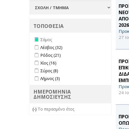
ΠΡΟ
ΝΕΟ
ΑΠΟ
2026
ΤΟΠΟΘΕΣΙΑ
Προκ
27 Ι
Remove Σάμος filter
Σάμος
Apply Λέσβος filter
Apply Λέσβος filter
Λέσβος (32)
Apply Ρόδος filter
Apply Ρόδος filter
Ρόδος (21)
ΠΡΟ
Apply Χίος filter
Apply Χίος filter
Χίος (16)
ΕΠΙ
Apply Σύρος filter
Apply Σύρος filter
Σύρος (8)
ΔΙΔ
Apply Λήμνος filter
Apply Λήμνος filter
Λήμνος (3)
ΕΜΠΕ
Προκ
ΗΜΕΡΟΜΗΝΙΑ
24 Ι
ΔΗΜΟΣΙΕΥΣΗΣ
(-)
Remove Το περασμένο έτος filter
Το περασμένο έτος
ΠΡΟ
ΟΠΩ
Προκ