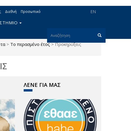
EN
ς
Διεθνή
Προσωπικό
ΙΣΤΗΜΙΟ
Φόρμα
ητα
>
Το περασμένο έτος
>
Προκηρύξεις
αναζήτησης
Αναζήτηση
ΙΣ
ΛΕΝΕ ΓΙΑ ΜΑΣ