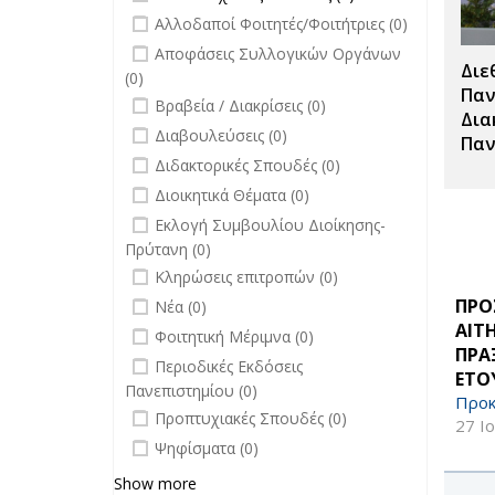
Μεταπτυχιακές
undefined
Αλλοδαποί Φοιτητές/Φοιτήτριες (0)
Σπουδές filter
undefined
Αποφάσεις Συλλογικών Οργάνων
Διε
(0)
Παν
undefined
Βραβεία / Διακρίσεις (0)
Δια
undefined
Διαβουλεύσεις (0)
Παν
undefined
Διδακτορικές Σπουδές (0)
undefined
Διοικητικά Θέματα (0)
undefined
Εκλογή Συμβουλίου Διοίκησης-
Πρύτανη (0)
undefined
Κληρώσεις επιτροπών (0)
undefined
ΠΡΟ
Νέα (0)
ΑΙΤ
undefined
Φοιτητική Μέριμνα (0)
ΠΡΑ
undefined
Περιοδικές Εκδόσεις
ΕΤΟΥ
Πανεπιστημίου (0)
Προκ
undefined
Προπτυχιακές Σπουδές (0)
27 Ι
undefined
Ψηφίσματα (0)
Show more