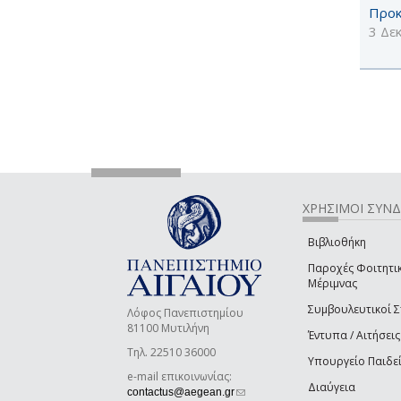
Προκ
3 Δε
ΧΡΗΣΙΜΟΙ ΣΥΝ
Βιβλιοθήκη
Παροχές Φοιτητι
Μέριμνας
Συμβουλευτικοί 
Λόφος Πανεπιστημίου
81100 Μυτιλήνη
Έντυπα / Αιτήσεις
Τηλ. 22510 36000
Υπουργείο Παιδε
e-mail επικοινωνίας:
Διαύγεια
(link sends e-mail)
contactus@aegean.gr