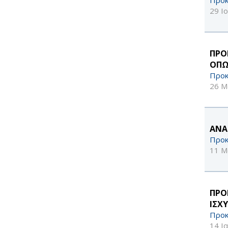
29 Ι
ΠΡΟ
ΟΠΩ
Προκ
26 Μ
ΑΝΑ
Προκ
11 Μ
ΠΡΟ
ΙΣΧ
Προκ
14 Ι