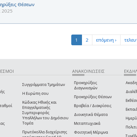
ηρύξεις Θέσεων
κ 2025
1
2
επόμενη ›
τελευ
ΔΕΣΜΟΙ
ΑΝΑΚΟΙΝΩΣΕΙΣ
ΕΚΔΗΛ
Προκηρύξεις
Ακαδη
Συγγράμματα Τμημάτων
Διαγωνισμών
κής
Διαλέξ
Η Ευρώπη σου
Προκηρύξεις Θέσεων
Εκθέσ
Κώδικας Ηθικής και
Σταθμοί
Βραβεία / Διακρίσεις
Επαγγελματικής
Εκπαι
Συμπεριφοράς
Διοικητικά Θέματα
Υπαλλήλων του Δημόσιου
Ημερί
Τομέα
ίας
Μεταπτυχιακά
Πολιτι
Πρωτόκολλα διαχείρισης
Φοιτητική Μέριμνα
Συνέδ