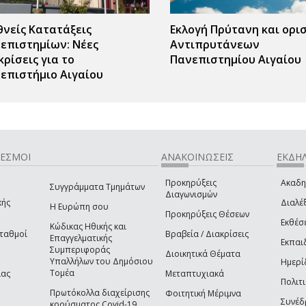
θνείς Κατατάξεις
Εκλογή Πρύτανη και ορι
επιστημίων: Νέες
Αντιπρυτάνεων
κρίσεις για το
Πανεπιστημίου Αιγαίου
επιστήμιο Αιγαίου
ΔΕΣΜΟΙ
ΑΝΑΚΟΙΝΩΣΕΙΣ
ΕΚΔΗΛ
Προκηρύξεις
Ακαδη
Συγγράμματα Τμημάτων
Διαγωνισμών
κής
Διαλέξ
Η Ευρώπη σου
Προκηρύξεις Θέσεων
Εκθέσ
Κώδικας Ηθικής και
Σταθμοί
Βραβεία / Διακρίσεις
Επαγγελματικής
Εκπαι
Συμπεριφοράς
Διοικητικά Θέματα
Υπαλλήλων του Δημόσιου
Ημερί
Τομέα
ίας
Μεταπτυχιακά
Πολιτι
Πρωτόκολλα διαχείρισης
Φοιτητική Μέριμνα
Συνέδ
κρούσματος Covid-19