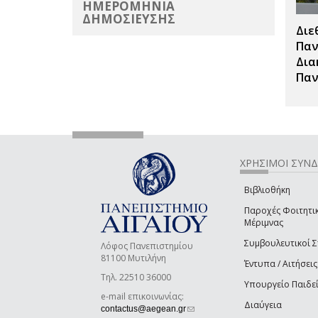
ΗΜΕΡΟΜΗΝΙΑ
ΔΗΜΟΣΙΕΥΣΗΣ
Διε
Παν
Δια
Παν
ΧΡΗΣΙΜΟΙ ΣΥΝ
Βιβλιοθήκη
Παροχές Φοιτητι
Μέριμνας
Συμβουλευτικοί 
Λόφος Πανεπιστημίου
81100 Μυτιλήνη
Έντυπα / Αιτήσεις
Τηλ. 22510 36000
Υπουργείο Παιδε
e-mail επικοινωνίας:
Διαύγεια
(link sends e-mail)
contactus@aegean.gr