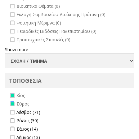
undefined
Διοικητικά Θέματα (0)
undefined
Εκλογή Συμβουλίου Διοίκησης-Πρύτανη (0)
undefined
Φοιτητική Μέριμνα (0)
undefined
Περιοδικές Εκδόσεις Πανεπιστημίου (0)
undefined
Προπτυχιακές Σπουδές (0)
Show more
ΤΟΠΟΘΕΣΙΑ
Remove Χίος filter
Χίος
Remove Σύρος filter
Σύρος
Apply Λέσβος filter
Apply Λέσβος filter
Λέσβος (71)
Apply Ρόδος filter
Apply Ρόδος filter
Ρόδος (30)
Apply Σάμος filter
Apply Σάμος filter
Σάμος (14)
Apply Λήμνος filter
Apply Λήμνος filter
Λήμνος (13)