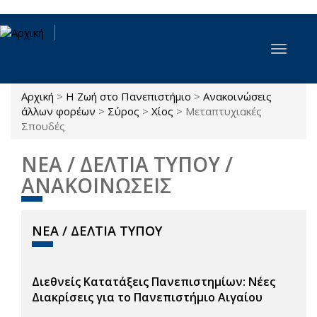
Παράκαμψη προς το κυρίως περιεχόμενο
Toggle
navigat
Αρχική
>
Η Ζωή στο Πανεπιστήμιο
>
Ανακοινώσεις
Είστε εδώ
άλλων φορέων
>
Σύρος
>
Χίος
>
Μεταπτυχιακές
Σπουδές
ΝΕΑ / ΔΕΛΤΙΑ ΤΥΠΟΥ /
ΑΝΑΚΟΙΝΩΣΕΙΣ
ΝΕΑ / ΔΕΛΤΙΑ ΤΥΠΟΥ
Διεθνείς Κατατάξεις Πανεπιστημίων: Νέες
Διακρίσεις για το Πανεπιστήμιο Αιγαίου