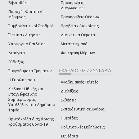
Βιβλιοθήκη
Προκηρύξεις
Διαγωνισμών
Παροχές Φοιτητικής
Μέριμνας
Προκηρύξεις Θέσεων
Συμβουλευτικοί Σταθμοί
Βραβεία / Διακρίσεις
Έντυπα / Αιτήσεις
Διοικητικά Θέματα
Υπουργείο Παιδείας
Μεταπτυχιακά
Διαύγεια
Φοιτητική Μέριμνα
Εύδοξος
ΕΚΔΗΛΩΣΕΙΣ / ΣΥΝΕΔΡΙΑ
Συγγράμματα Τμημάτων
Η Ευρώπη σου
Ακαδημαϊκές Τελετές
Κώδικας Ηθικής και
Διαλέξεις
Επαγγελματικής
Συμπεριφοράς
Εκθέσεις
Υπαλλήλων του Δημόσιου
Εκπαιδευτικά σεμινάρια
Τομέα
Ημερίδες
Πρωτόκολλα διαχείρισης
κρούσματος Covid-19
Πολιτιστικές Εκδηλώσεις
Συνέδρια