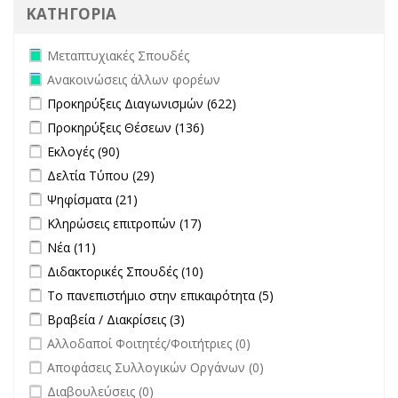
ΚΑΤΗΓΟΡΙΑ
Remove Μεταπτυχιακές Σπουδές filter
Μεταπτυχιακές Σπουδές
Remove Ανακοινώσεις άλλων φορέων filter
Ανακοινώσεις άλλων φορέων
Apply Προκηρύξεις Διαγωνισμών filter
Apply Προκηρύξεις
Προκηρύξεις Διαγωνισμών (622)
Διαγωνισμών filter
Apply Προκηρύξεις Θέσεων filter
Apply Προκηρύξεις Θέσεων
Προκηρύξεις Θέσεων (136)
filter
Apply Εκλογές filter
Apply Εκλογές filter
Εκλογές (90)
Apply Δελτία Τύπου filter
Apply Δελτία Τύπου filter
Δελτία Τύπου (29)
Apply Ψηφίσματα filter
Apply Ψηφίσματα filter
Ψηφίσματα (21)
Apply Κληρώσεις επιτροπών filter
Apply Κληρώσεις επιτροπών
Κληρώσεις επιτροπών (17)
filter
Apply Νέα filter
Apply Νέα filter
Νέα (11)
Apply Διδακτορικές Σπουδές filter
Apply Διδακτορικές Σπουδές
Διδακτορικές Σπουδές (10)
filter
Apply Το πανεπιστήμιο στην επικαιρότητα filter
Apply Το
Το πανεπιστήμιο στην επικαιρότητα (5)
πανεπιστήμιο στην
Apply Βραβεία / Διακρίσεις filter
Apply Βραβεία / Διακρίσεις filter
Βραβεία / Διακρίσεις (3)
επικαιρότητα filter
undefined
Αλλοδαποί Φοιτητές/Φοιτήτριες (0)
undefined
Αποφάσεις Συλλογικών Οργάνων (0)
undefined
Διαβουλεύσεις (0)