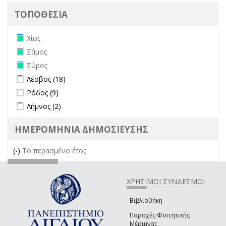
ΤΟΠΟΘΕΣΙΑ
Remove Χίος filter
Χίος
Remove Σάμος filter
Σάμος
Remove Σύρος filter
Σύρος
Apply Λέσβος filter
Apply Λέσβος filter
Λέσβος (18)
Apply Ρόδος filter
Apply Ρόδος filter
Ρόδος (9)
Apply Λήμνος filter
Apply Λήμνος filter
Λήμνος (2)
ΗΜΕΡΟΜΗΝΙΑ ΔΗΜΟΣΙΕΥΣΗΣ
(-)
Remove Το περασμένο έτος filter
Το περασμένο έτος
ΧΡΗΣΙΜΟΙ ΣΥΝΔΕΣΜΟΙ
Βιβλιοθήκη
Παροχές Φοιτητικής
Μέριμνας