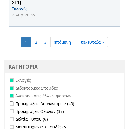
ΣΓ1)
Εκλογές
2 Απρ 2026
1
2
3
επόμενη ›
τελευταία »
ΚΑΤΗΓΟΡΙΑ
Remove Εκλογές filter
Εκλογές
Remove Διδακτορικές Σπουδές filter
Διδακτορικές Σπουδές
Remove Ανακοινώσεις άλλων φορέων filter
Ανακοινώσεις άλλων φορέων
Apply Προκηρύξεις Διαγωνισμών filter
Apply Προκηρύξεις
Προκηρύξεις Διαγωνισμών (45)
Διαγωνισμών filter
Apply Προκηρύξεις Θέσεων filter
Apply Προκηρύξεις Θέσεων
Προκηρύξεις Θέσεων (37)
filter
Apply Δελτία Τύπου filter
Apply Δελτία Τύπου filter
Δελτία Τύπου (6)
Apply Μεταπτυχιακές Σπουδές filter
Apply Μεταπτυχιακές Σπουδές
Μεταπτυχιακές Σπουδές (5)