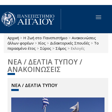
Παράκαμψη προς το κυρίως περιεχόμενο
Toggle
navigat
Αρχική
>
Η Ζωή στο Πανεπιστήμιο
>
Ανακοινώσεις
Είστε εδώ
άλλων φορέων
>
Χίος
>
Διδακτορικές Σπουδές
>
Το
περασμένο έτος
>
Σύρος
>
Σάμος
>
Εκλογές
ΝΕΑ / ΔΕΛΤΙΑ ΤΥΠΟΥ /
ΑΝΑΚΟΙΝΩΣΕΙΣ
ΝΕΑ / ΔΕΛΤΙΑ ΤΥΠΟΥ