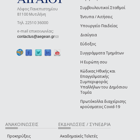
Συμβουλευτικοί Σταθμοί
Λόφος Πανεπιστημίου
81100 Μυτιλήνη
Έντυπα / Αιτήσεις
Τηλ. 22510 36000
Υπουργείο Παιδείας
e-mail επικοινωνίας:
Διαύγεια
(link sends e-mail)
contactus@aegean.gr
Εύδοξος
Συγγράμματα Τμημάτων
Η Ευρώπη σου
Κώδικας Ηθικής και
Επαγγελματικής
Συμπεριφοράς
Υπαλλήλων του Δημόσιου
Τομέα
Πρωτόκολλα διαχείρισης
κρούσματος Covid-19
ΑΝΑΚΟΙΝΩΣΕΙΣ
ΕΚΔΗΛΩΣΕΙΣ / ΣΥΝΕΔΡΙΑ
Προκηρύξεις
Ακαδημαϊκές Τελετές