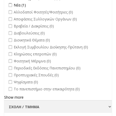
filter
Apply Νέα filter
Apply Νέα filter
Νέα (1)
undefined
Αλλοδαποί Φοιτητές/Φοιτήτριες (0)
undefined
Αποφάσεις Συλλογικών Οργάνων (0)
undefined
Βραβεία / Διακρίσεις (0)
undefined
Διαβουλεύσεις (0)
undefined
Διοικητικά Θέματα (0)
undefined
Εκλογή Συμβουλίου Διοίκησης-Πρύτανη (0)
undefined
Κληρώσεις επιτροπών (0)
undefined
Φοιτητική Μέριμνα (0)
undefined
Περιοδικές Εκδόσεις Πανεπιστημίου (0)
undefined
Προπτυχιακές Σπουδές (0)
undefined
Ψηφίσματα (0)
undefined
Το πανεπιστήμιο στην επικαιρότητα (0)
Show more