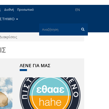
EN
ς
Διεθνή
Προσωπικό
ΙΣΤΗΜΙΟ
Φόρμα
Διακρίσεις
αναζήτησης
Αναζήτηση
ΙΣ
ΛΕΝΕ ΓΙΑ ΜΑΣ