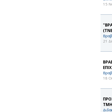
15 Ν
"ΒΡ
(ΤΝ
Βραβ
21 Δ
ΒΡΑ
ΕΠΙ
Βραβ
18 Ο
ΠΡΟ
ΤΜΗ
Διδα