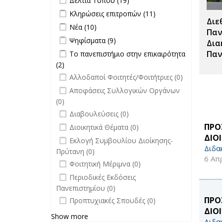
Δελτία Τύπου (19)
Σπουδές filter
Τύπου filter
Apply Κληρώσεις επιτροπών filter
Apply
Κληρώσεις επιτροπών (11)
Διε
Κληρώσεις
Apply Νέα filter
Apply Νέα filter
Νέα (10)
επιτροπών
Παν
Apply Ψηφίσματα filter
Apply Ψηφίσματα filter
Ψηφίσματα (9)
filter
Δια
Apply Το πανεπιστήμιο στην
Παν
Το πανεπιστήμιο στην επικαιρότητα
επικαιρότητα filter
(2)
Apply Το πανεπιστήμιο στην
undefined
επικαιρότητα filter
Αλλοδαποί Φοιτητές/Φοιτήτριες (0)
undefined
Αποφάσεις Συλλογικών Οργάνων
(0)
undefined
Διαβουλεύσεις (0)
undefined
ΠΡΟ
Διοικητικά Θέματα (0)
ΔΙΟ
undefined
Εκλογή Συμβουλίου Διοίκησης-
Διδα
Πρύτανη (0)
6 Απ
undefined
Φοιτητική Μέριμνα (0)
undefined
Περιοδικές Εκδόσεις
Πανεπιστημίου (0)
undefined
ΠΡΟ
Προπτυχιακές Σπουδές (0)
ΔΙΟ
Show more
Διδα