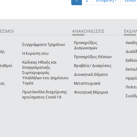
ΔΕΣΜΟΙ
ΑΝΑΚΟΙΝΩΣΕΙΣ
ΕΚΔΗΛ
Προκηρύξεις
Ακαδη
Συγγράμματα Τμημάτων
Διαγωνισμών
κής
Διαλέξ
Η Ευρώπη σου
Προκηρύξεις Θέσεων
Εκθέσ
Κώδικας Ηθικής και
Σταθμοί
Βραβεία / Διακρίσεις
Επαγγελματικής
Εκπαι
Συμπεριφοράς
Διοικητικά Θέματα
Υπαλλήλων του Δημόσιου
Ημερί
Τομέα
ίας
Μεταπτυχιακά
Πολιτι
Πρωτόκολλα διαχείρισης
Φοιτητική Μέριμνα
Συνέδ
κρούσματος Covid-19