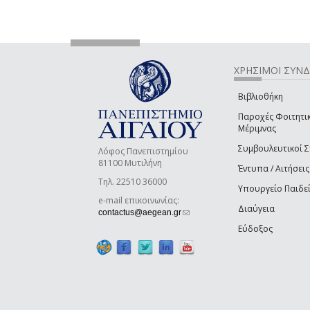
ΧΡΗΣΙΜΟΙ ΣΥΝ
Βιβλιοθήκη
Παροχές Φοιτητι
Μέριμνας
Συμβουλευτικοί 
Λόφος Πανεπιστημίου
81100 Μυτιλήνη
Έντυπα / Αιτήσεις
Τηλ. 22510 36000
Υπουργείο Παιδε
e-mail επικοινωνίας:
Διαύγεια
(link sends e-mail)
contactus@aegean.gr
Εύδοξος