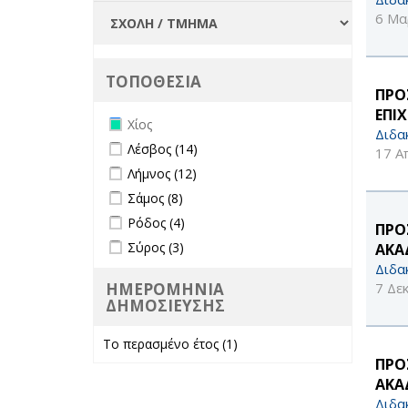
6 Μα
ΤΟΠΟΘΕΣΙΑ
ΠΡΟ
ΕΠΙ
Remove Χίος filter
Χίος
Διδα
Apply Λέσβος filter
Apply Λέσβος filter
Λέσβος (14)
17 Α
Apply Λήμνος filter
Apply Λήμνος filter
Λήμνος (12)
Apply Σάμος filter
Apply Σάμος filter
Σάμος (8)
Apply Ρόδος filter
Apply Ρόδος filter
Ρόδος (4)
ΠΡΟ
Apply Σύρος filter
Apply Σύρος filter
Σύρος (3)
ΑΚΑΔ
Διδα
7 Δε
ΗΜΕΡΟΜΗΝΙΑ
ΔΗΜΟΣΙΕΥΣΗΣ
Το περασμένο έτος (1)
Apply Το
περασμένο έτος
ΠΡΟ
filter
ΑΚΑΔ
Διδα