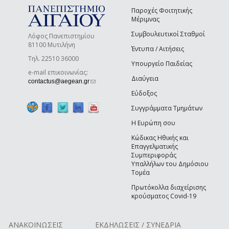
Παροχές Φοιτητικής
Μέριμνας
Συμβουλευτικοί Σταθμοί
Λόφος Πανεπιστημίου
81100 Μυτιλήνη
Έντυπα / Αιτήσεις
Τηλ. 22510 36000
Υπουργείο Παιδείας
e-mail επικοινωνίας:
Διαύγεια
(link sends e-mail)
contactus@aegean.gr
Εύδοξος
Συγγράμματα Τμημάτων
Η Ευρώπη σου
Κώδικας Ηθικής και
Επαγγελματικής
Συμπεριφοράς
Υπαλλήλων του Δημόσιου
Τομέα
Πρωτόκολλα διαχείρισης
κρούσματος Covid-19
ΑΝΑΚΟΙΝΩΣΕΙΣ
ΕΚΔΗΛΩΣΕΙΣ / ΣΥΝΕΔΡΙΑ