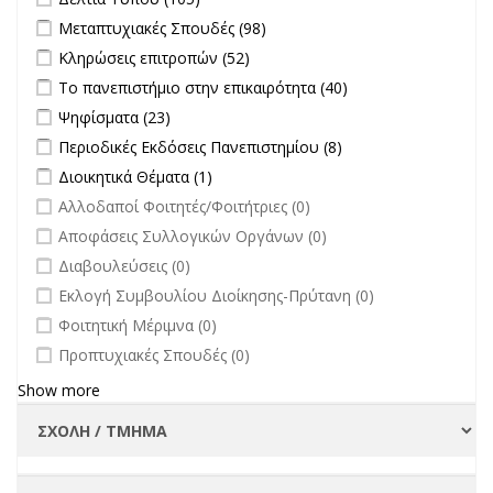
Apply Μεταπτυχιακές Σπουδές filter
Apply Μεταπτυχιακές
Μεταπτυχιακές Σπουδές (98)
Σπουδές filter
Apply Κληρώσεις επιτροπών filter
Apply Κληρώσεις επιτροπών
Κληρώσεις επιτροπών (52)
filter
Apply Το πανεπιστήμιο στην επικαιρότητα filter
Apply Το
Το πανεπιστήμιο στην επικαιρότητα (40)
πανεπιστήμιο
Apply Ψηφίσματα filter
Apply Ψηφίσματα filter
Ψηφίσματα (23)
στην
Apply Περιοδικές Εκδόσεις Πανεπιστημίου filter
Apply Περιοδικές
Περιοδικές Εκδόσεις Πανεπιστημίου (8)
επικαιρότητα filter
Εκδόσεις
Apply Διοικητικά Θέματα filter
Apply Διοικητικά Θέματα filter
Διοικητικά Θέματα (1)
Πανεπιστημίου
undefined
Αλλοδαποί Φοιτητές/Φοιτήτριες (0)
filter
undefined
Αποφάσεις Συλλογικών Οργάνων (0)
undefined
Διαβουλεύσεις (0)
undefined
Εκλογή Συμβουλίου Διοίκησης-Πρύτανη (0)
undefined
Φοιτητική Μέριμνα (0)
undefined
Προπτυχιακές Σπουδές (0)
Show more