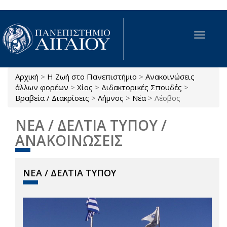
Παράκαμψη προς το κυρίως περιεχόμενο
Toggle
navigat
Αρχική
>
Η Ζωή στο Πανεπιστήμιο
>
Ανακοινώσεις
Είστε εδώ
άλλων φορέων
>
Χίος
>
Διδακτορικές Σπουδές
>
Βραβεία / Διακρίσεις
>
Λήμνος
>
Νέα
>
Λέσβος
ΝΕΑ / ΔΕΛΤΙΑ ΤΥΠΟΥ /
ΑΝΑΚΟΙΝΩΣΕΙΣ
ΝΕΑ / ΔΕΛΤΙΑ ΤΥΠΟΥ