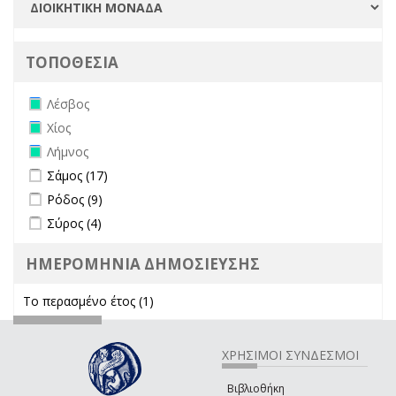
ΤΟΠΟΘΕΣΙΑ
Remove Λέσβος filter
Λέσβος
Remove Χίος filter
Χίος
Remove Λήμνος filter
Λήμνος
Apply Σάμος filter
Apply Σάμος filter
Σάμος (17)
Apply Ρόδος filter
Apply Ρόδος filter
Ρόδος (9)
Apply Σύρος filter
Apply Σύρος filter
Σύρος (4)
ΗΜΕΡΟΜΗΝΙΑ ΔΗΜΟΣΙΕΥΣΗΣ
Το περασμένο έτος (1)
Apply Το περασμένο έτος filter
ΧΡΗΣΙΜΟΙ ΣΥΝΔΕΣΜΟΙ
Βιβλιοθήκη