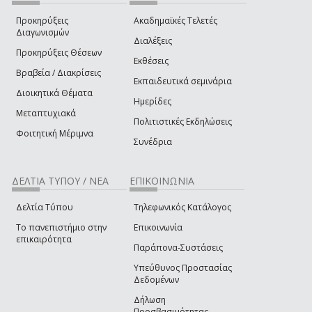
Προκηρύξεις
Ακαδημαϊκές Τελετές
Διαγωνισμών
Διαλέξεις
Προκηρύξεις Θέσεων
Εκθέσεις
Βραβεία / Διακρίσεις
Εκπαιδευτικά σεμινάρια
Διοικητικά Θέματα
Ημερίδες
Μεταπτυχιακά
Πολιτιστικές Εκδηλώσεις
Φοιτητική Μέριμνα
Συνέδρια
ΔΕΛΤΙΑ ΤΥΠΟΥ / ΝΕΑ
ΕΠΙΚΟΙΝΩΝΙΑ
Δελτία Τύπου
Τηλεφωνικός Κατάλογος
Το πανεπιστήμιο στην
Επικοινωνία
επικαιρότητα
Παράπονα-Συστάσεις
Υπεύθυνος Προστασίας
Δεδομένων
Δήλωση
Προσβασιμότητας