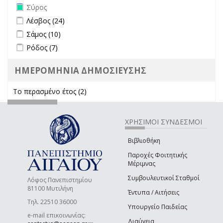
Remove Σύρος filter
Σύρος
Apply Λέσβος filter
Apply Λέσβος filter
Λέσβος (24)
Apply Σάμος filter
Apply Σάμος filter
Σάμος (10)
Apply Ρόδος filter
Apply Ρόδος filter
Ρόδος (7)
ΗΜΕΡΟΜΗΝΙΑ ΔΗΜΟΣΙΕΥΣΗΣ
Το περασμένο έτος (2)
Apply Το περασμένο έτος filter
ΧΡΗΣΙΜΟΙ ΣΥΝΔΕΣΜΟΙ
Βιβλιοθήκη
Παροχές Φοιτητικής
Μέριμνας
Συμβουλευτικοί Σταθμοί
Λόφος Πανεπιστημίου
81100 Μυτιλήνη
Έντυπα / Αιτήσεις
Τηλ. 22510 36000
Υπουργείο Παιδείας
e-mail επικοινωνίας:
Διαύγεια