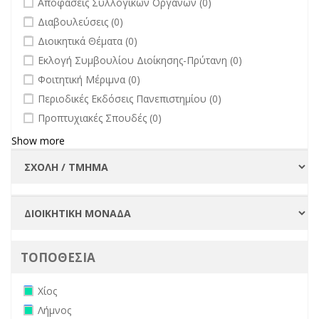
Αποφάσεις Συλλογικών Οργάνων (0)
undefined
Διαβουλεύσεις (0)
undefined
Διοικητικά Θέματα (0)
undefined
Εκλογή Συμβουλίου Διοίκησης-Πρύτανη (0)
undefined
Φοιτητική Μέριμνα (0)
undefined
Περιοδικές Εκδόσεις Πανεπιστημίου (0)
undefined
Προπτυχιακές Σπουδές (0)
Show more
ΤΟΠΟΘΕΣΙΑ
Remove Χίος filter
Χίος
Remove Λήμνος filter
Λήμνος