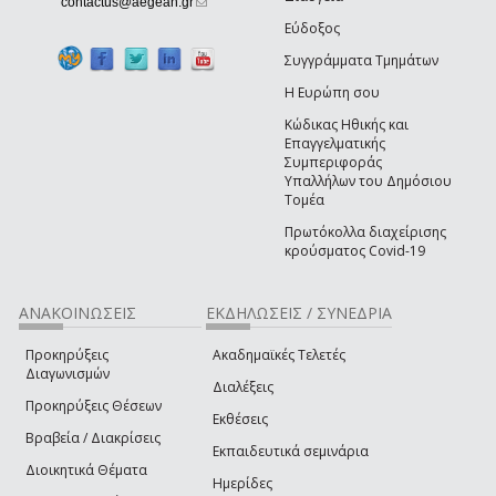
(link sends e-mail)
contactus@aegean.gr
Εύδοξος
Συγγράμματα Τμημάτων
Η Ευρώπη σου
Κώδικας Ηθικής και
Επαγγελματικής
Συμπεριφοράς
Υπαλλήλων του Δημόσιου
Τομέα
Πρωτόκολλα διαχείρισης
κρούσματος Covid-19
ΑΝΑΚΟΙΝΩΣΕΙΣ
ΕΚΔΗΛΩΣΕΙΣ / ΣΥΝΕΔΡΙΑ
Προκηρύξεις
Ακαδημαϊκές Τελετές
Διαγωνισμών
Διαλέξεις
Προκηρύξεις Θέσεων
Εκθέσεις
Βραβεία / Διακρίσεις
Εκπαιδευτικά σεμινάρια
Διοικητικά Θέματα
Ημερίδες