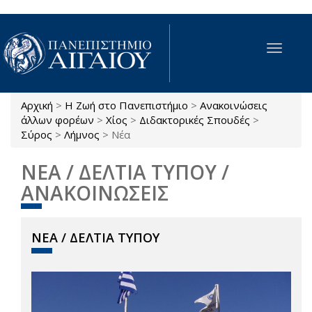
Παράκαμψη προς το κυρίως περιεχόμενο
Toggle
navigat
Αρχική
>
Η Ζωή στο Πανεπιστήμιο
>
Ανακοινώσεις
Είστε εδώ
άλλων φορέων
>
Χίος
>
Διδακτορικές Σπουδές
>
Σύρος
>
Λήμνος
>
Νέα
ΝΕΑ / ΔΕΛΤΙΑ ΤΥΠΟΥ /
ΑΝΑΚΟΙΝΩΣΕΙΣ
ΝΕΑ / ΔΕΛΤΙΑ ΤΥΠΟΥ