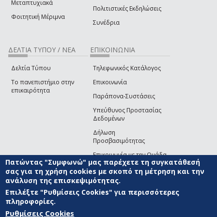
Μεταπτυχιακά
Πολιτιστικές Εκδηλώσεις
Φοιτητική Μέριμνα
Συνέδρια
ΔΕΛΤΙΑ ΤΥΠΟΥ / ΝΕΑ
ΕΠΙΚΟΙΝΩΝΙΑ
Δελτία Τύπου
Τηλεφωνικός Κατάλογος
Το πανεπιστήμιο στην
Επικοινωνία
επικαιρότητα
Παράπονα-Συστάσεις
Υπεύθυνος Προστασίας
Δεδομένων
Δήλωση
Προσβασιμότητας
Επικοινωνία με την Ομάδα
Πατώντας "Συμφωνώ" μας παρέχετε τη συγκατάθεσή
Ανάπτυξης του site
(link sends e-mail)
σας για τη χρήση cookies με σκοπό τη μέτρηση και την
ανάλυση της επισκεψιμότητας.
© ΠΑΝΕΠΙΣΤΗΜΙΟ ΑΙΓΑΙΟΥ
ΟΡΟΙ ΧΡΗΣΗΣ
ΠΟΛΙΤΙΚΗ COOKIES
ΟΜΑΔΑ
ΑΝΑΠΤΥΞΗΣ
Επιλέξτε "Ρυθμίσεις Cookies" για περισσότερες
πληροφορίες.
Ρυθμίσεις Cookies