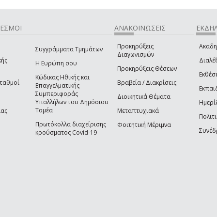
ΔΕΣΜΟΙ
ΑΝΑΚΟΙΝΩΣΕΙΣ
ΕΚΔΗΛ
Προκηρύξεις
Ακαδη
Συγγράμματα Τμημάτων
Διαγωνισμών
κής
Διαλέξ
Η Ευρώπη σου
Προκηρύξεις Θέσεων
Εκθέσ
Κώδικας Ηθικής και
Σταθμοί
Βραβεία / Διακρίσεις
Επαγγελματικής
Εκπαι
Συμπεριφοράς
Διοικητικά Θέματα
Υπαλλήλων του Δημόσιου
Ημερί
Τομέα
ίας
Μεταπτυχιακά
Πολιτι
Πρωτόκολλα διαχείρισης
Φοιτητική Μέριμνα
Συνέδ
κρούσματος Covid-19