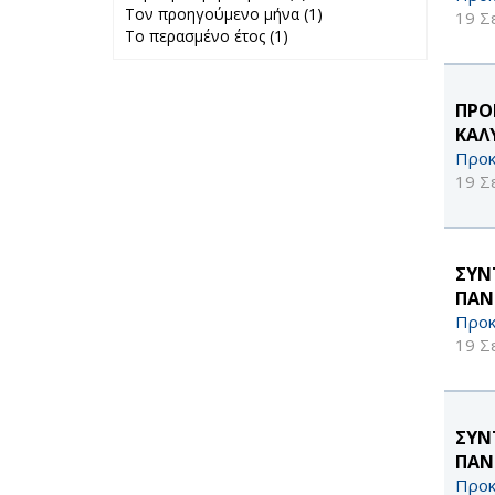
Τον προηγούμενο μήνα (1)
Περασμένη
Apply Τον
19 Σ
Το περασμένο έτος (1)
Apply Το
εβδομάδα filter
προηγούμενο
περασμένο έτος
μήνα filter
filter
ΠΡΟ
ΚΑΛ
Προκ
19 Σ
ΣΥΝ
ΠΑΝ
Προκ
19 Σ
ΣΥΝ
ΠΑΝ
Προκ