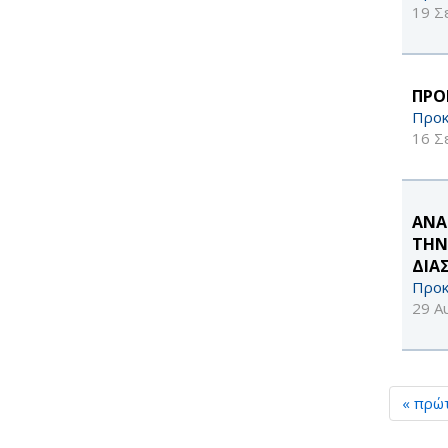
19 Σ
ΠΡΟ
Προκ
16 Σ
ΑΝΑ
ΤΗΝ
ΔΙΑ
Προκ
29 Α
« πρώ