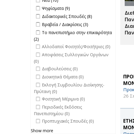
Νέα (10)
επιτροπών
Apply Ψηφίσματα filter
Apply Ψηφίσματα filter
Ψηφίσματα (9)
filter
Διε
Apply Διδακτορικές Σπουδές filter
Apply
Διδακτορικές Σπουδές (8)
Παν
Διδακτορικές
Apply Βραβεία / Διακρίσεις filter
Apply
Βραβεία / Διακρίσεις (3)
Δια
Σπουδές
Βραβεία /
Apply Το πανεπιστήμιο στην
Παν
Το πανεπιστήμιο στην επικαιρότητα
filter
Διακρίσεις
επικαιρότητα filter
(2)
Apply Το πανεπιστήμιο στην
filter
undefined
επικαιρότητα filter
Αλλοδαποί Φοιτητές/Φοιτήτριες (0)
undefined
Αποφάσεις Συλλογικών Οργάνων
(0)
undefined
Διαβουλεύσεις (0)
undefined
ΠΡΟ
Διοικητικά Θέματα (0)
ΜΟΝ
undefined
Εκλογή Συμβουλίου Διοίκησης-
Προκ
Πρύτανη (0)
26 Σ
undefined
Φοιτητική Μέριμνα (0)
undefined
Περιοδικές Εκδόσεις
Πανεπιστημίου (0)
undefined
ΕΤΗ
Προπτυχιακές Σπουδές (0)
ΜΟΝ
Show more
Προκ