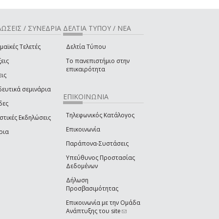
ΩΣΕΙΣ / ΣΥΝΕΔΡΙΑ
ΔΕΛΤΙΑ ΤΥΠΟΥ / ΝΕΑ
μαϊκές Τελετές
Δελτία Τύπου
εις
Το πανεπιστήμιο στην
επικαιρότητα
εις
δευτικά σεμινάρια
ΕΠΙΚΟΙΝΩΝΙΑ
δες
Τηλεφωνικός Κατάλογος
στικές Εκδηλώσεις
Επικοινωνία
ρια
Παράπονα-Συστάσεις
Υπεύθυνος Προστασίας
Δεδομένων
Δήλωση
Προσβασιμότητας
Επικοινωνία με την Ομάδα
Ανάπτυξης του site
(link sends e-mail)