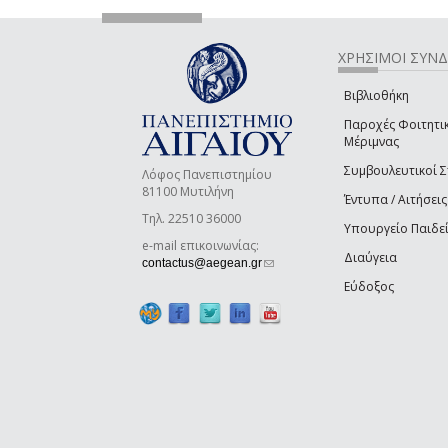
ΧΡΗΣΙΜΟΙ ΣΥΝ
Βιβλιοθήκη
Παροχές Φοιτητι
Μέριμνας
Συμβουλευτικοί 
Λόφος Πανεπιστημίου
81100 Μυτιλήνη
Έντυπα / Αιτήσεις
Τηλ. 22510 36000
Υπουργείο Παιδε
e-mail επικοινωνίας:
Διαύγεια
(link sends e-mail)
contactus@aegean.gr
Εύδοξος