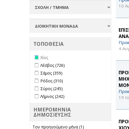
10 Α
ΕΠΙ
ΑΝΑ
Προκ
ΤΟΠΟΘΕΣΙΑ
4 Αυ
Remove Χίος filter
Χίος
Apply Λέσβος filter
Apply Λέσβος filter
Λέσβος (726)
Apply Σάμος filter
Apply Σάμος filter
ΠΡΟ
Σάμος (359)
ΜΗΧ
Apply Ρόδος filter
Apply Ρόδος filter
Ρόδος (310)
ΜΟΝ
Apply Σύρος filter
Apply Σύρος filter
Σύρος (245)
Προκ
Apply Λήμνος filter
Apply Λήμνος filter
Λήμνος (242)
19 Ι
ΗΜΕΡΟΜΗΝΙΑ
ΔΗΜΟΣΙΕΥΣΗΣ
ΠΡΟ
Τον προηγούμενο μήνα (1)
Apply Τον
ΧΙΟ