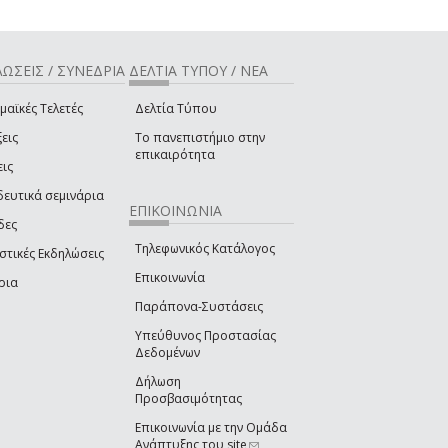
ΩΣΕΙΣ / ΣΥΝΕΔΡΙΑ
ΔΕΛΤΙΑ ΤΥΠΟΥ / ΝΕΑ
μαϊκές Τελετές
Δελτία Τύπου
εις
Το πανεπιστήμιο στην
επικαιρότητα
εις
δευτικά σεμινάρια
ΕΠΙΚΟΙΝΩΝΙΑ
δες
Τηλεφωνικός Κατάλογος
στικές Εκδηλώσεις
Επικοινωνία
ρια
Παράπονα-Συστάσεις
Υπεύθυνος Προστασίας
Δεδομένων
Δήλωση
Προσβασιμότητας
Επικοινωνία με την Ομάδα
Ανάπτυξης του site
(link sends e-mail)