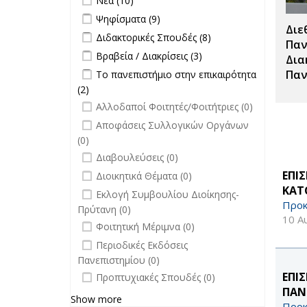
Νέα (10)
επιτροπών
Apply Ψηφίσματα filter
Apply Ψηφίσματα filter
Ψηφίσματα (9)
filter
Διε
Apply Διδακτορικές Σπουδές filter
Apply
Διδακτορικές Σπουδές (8)
Παν
Διδακτορικές
Apply Βραβεία / Διακρίσεις filter
Apply
Βραβεία / Διακρίσεις (3)
Δια
Σπουδές
Βραβεία /
Apply Το πανεπιστήμιο στην
Παν
Το πανεπιστήμιο στην επικαιρότητα
filter
Διακρίσεις
επικαιρότητα filter
(2)
Apply Το πανεπιστήμιο στην
filter
undefined
επικαιρότητα filter
Αλλοδαποί Φοιτητές/Φοιτήτριες (0)
undefined
Αποφάσεις Συλλογικών Οργάνων
(0)
undefined
Διαβουλεύσεις (0)
undefined
ΕΠΙ
Διοικητικά Θέματα (0)
ΚΑΤ
undefined
Εκλογή Συμβουλίου Διοίκησης-
Προκ
Πρύτανη (0)
10 Α
undefined
Φοιτητική Μέριμνα (0)
undefined
Περιοδικές Εκδόσεις
Πανεπιστημίου (0)
undefined
ΕΠΙ
Προπτυχιακές Σπουδές (0)
ΠΑΝ
Show more
Προκ