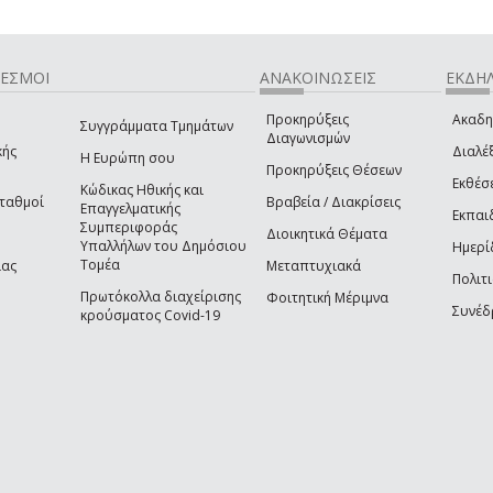
ΔΕΣΜΟΙ
ΑΝΑΚΟΙΝΩΣΕΙΣ
ΕΚΔΗΛ
Προκηρύξεις
Ακαδη
Συγγράμματα Τμημάτων
Διαγωνισμών
κής
Διαλέξ
Η Ευρώπη σου
Προκηρύξεις Θέσεων
Εκθέσ
Κώδικας Ηθικής και
Σταθμοί
Βραβεία / Διακρίσεις
Επαγγελματικής
Εκπαι
Συμπεριφοράς
Διοικητικά Θέματα
Υπαλλήλων του Δημόσιου
Ημερί
Τομέα
ίας
Μεταπτυχιακά
Πολιτι
Πρωτόκολλα διαχείρισης
Φοιτητική Μέριμνα
Συνέδ
κρούσματος Covid-19