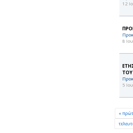
12 Ι
ΠΡΟ
Προκ
8 Ιο
ΕΤΗ
ΤΟΥ
Προκ
5 Ιο
« πρώ
τελευτ