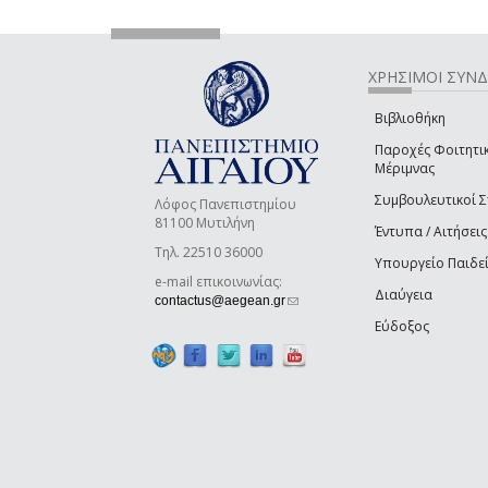
ΧΡΗΣΙΜΟΙ ΣΥΝ
Βιβλιοθήκη
Παροχές Φοιτητι
Μέριμνας
Συμβουλευτικοί 
Λόφος Πανεπιστημίου
81100 Μυτιλήνη
Έντυπα / Αιτήσεις
Τηλ. 22510 36000
Υπουργείο Παιδε
e-mail επικοινωνίας:
Διαύγεια
(link sends e-mail)
contactus@aegean.gr
Εύδοξος