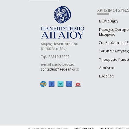
ΧΡΗΣΙΜΟΙ ΣΥΝ
Βιβλιοθήκη
Παροχές Φοιτητι
Μέριμνας
Συμβουλευτικοί 
Λόφος Πανεπιστημίου
81100 Μυτιλήνη
Έντυπα / Αιτήσεις
Τηλ. 22510 36000
Υπουργείο Παιδε
e-mail επικοινωνίας:
Διαύγεια
(link sends e-mail)
contactus@aegean.gr
Εύδοξος