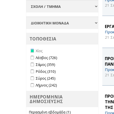
21 Σ
ΕΡΓ
Προκ
21 Σ
ΤΟΠΟΘΕΣΙΑ
Remove Χίος filter
Χίος
Apply Λέσβος filter
Apply Λέσβος filter
Λέσβος (726)
ΠΡΟ
Apply Σάμος filter
Apply Σάμος filter
ΠΑΝ
Σάμος (359)
Προκ
Apply Ρόδος filter
Apply Ρόδος filter
Ρόδος (310)
21 Σ
Apply Σύρος filter
Apply Σύρος filter
Σύρος (245)
Apply Λήμνος filter
Apply Λήμνος filter
Λήμνος (242)
ΠΡΟ
ΗΜΕΡΟΜΗΝΙΑ
ΔΗΜΟΣΙΕΥΣΗΣ
ΤΗΝ
ΤΗΣ
Περασμένη εβδομάδα (1)
Apply
Προκ