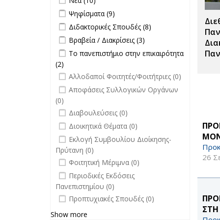
Νέα (10)
επιτροπών
Apply Ψηφίσματα filter
Apply Ψηφίσματα filter
Ψηφίσματα (9)
filter
Διε
Apply Διδακτορικές Σπουδές filter
Apply
Διδακτορικές Σπουδές (8)
Παν
Διδακτορικές
Apply Βραβεία / Διακρίσεις filter
Apply
Βραβεία / Διακρίσεις (3)
Δια
Σπουδές
Βραβεία /
Apply Το πανεπιστήμιο στην
Παν
Το πανεπιστήμιο στην επικαιρότητα
filter
Διακρίσεις
επικαιρότητα filter
(2)
Apply Το πανεπιστήμιο στην
filter
undefined
επικαιρότητα filter
Αλλοδαποί Φοιτητές/Φοιτήτριες (0)
undefined
Αποφάσεις Συλλογικών Οργάνων
(0)
undefined
Διαβουλεύσεις (0)
undefined
ΠΡΟ
Διοικητικά Θέματα (0)
ΜΟΝ
undefined
Εκλογή Συμβουλίου Διοίκησης-
Προκ
Πρύτανη (0)
26 Σ
undefined
Φοιτητική Μέριμνα (0)
undefined
Περιοδικές Εκδόσεις
Πανεπιστημίου (0)
undefined
ΠΡΟ
Προπτυχιακές Σπουδές (0)
ΣΤΗ
Show more
Προκ