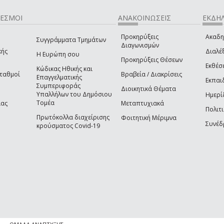
ΔΕΣΜΟΙ
ΑΝΑΚΟΙΝΩΣΕΙΣ
ΕΚΔΗΛ
Προκηρύξεις
Ακαδη
Συγγράμματα Τμημάτων
Διαγωνισμών
κής
Διαλέξ
Η Ευρώπη σου
Προκηρύξεις Θέσεων
Εκθέσ
Κώδικας Ηθικής και
Σταθμοί
Βραβεία / Διακρίσεις
Επαγγελματικής
Εκπαι
Συμπεριφοράς
Διοικητικά Θέματα
Υπαλλήλων του Δημόσιου
Ημερί
Τομέα
ίας
Μεταπτυχιακά
Πολιτι
Πρωτόκολλα διαχείρισης
Φοιτητική Μέριμνα
Συνέδ
κρούσματος Covid-19