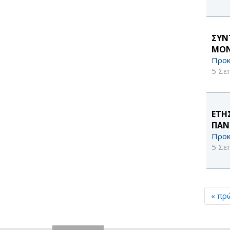
ΣΥΝ
ΜΟΝ
Προκ
5 Σε
ΕΤΗ
ΠΑΝ
Προκ
5 Σε
« πρ