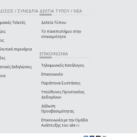
ΩΣΕΙΣ / ΣΥΝΕΔΡΙΑ
ΔΕΛΤΙΑ ΤΥΠΟΥ / ΝΕΑ
μαϊκές Τελετές
Δελτία Τύπου
εις
Το πανεπιστήμιο στην
επικαιρότητα
εις
δευτικά σεμινάρια
ΕΠΙΚΟΙΝΩΝΙΑ
δες
Τηλεφωνικός Κατάλογος
στικές Εκδηλώσεις
Επικοινωνία
ρια
Παράπονα-Συστάσεις
Υπεύθυνος Προστασίας
Δεδομένων
Δήλωση
Προσβασιμότητας
Επικοινωνία με την Ομάδα
Ανάπτυξης του site
(link sends e-mail)