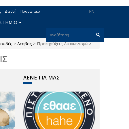
EN
ς
Διεθνή
Προσωπικό
ΙΣΤΗΜΙΟ
Φόρμα
πουδές
>
Λέσβος
>
Προκηρύξεις Διαγωνισμών
αναζήτησης
Αναζήτηση
ΙΣ
ΛΕΝΕ ΓΙΑ ΜΑΣ