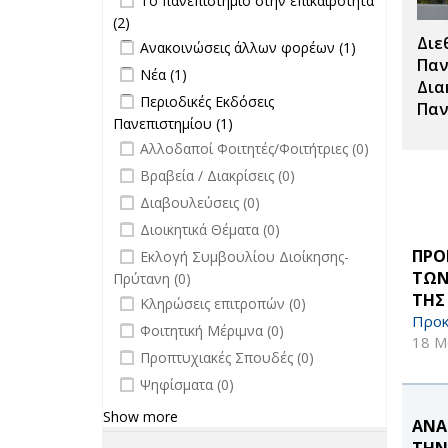
Το πανεπιστήμιο στην επικαιρότητα
Σπουδές filter
επικαιρότητα filter
(2)
Apply Το πανεπιστήμιο στην
Διε
Apply Ανακοινώσεις άλλων φορέων
επικαιρότητα filter
Apply
Ανακοινώσεις άλλων φορέων (1)
filter
Ανακοινώσεις
Παν
Apply Νέα filter
Apply Νέα filter
Νέα (1)
άλλων
Δια
Apply Περιοδικές Εκδόσεις
Περιοδικές Εκδόσεις
φορέων filter
Παν
Πανεπιστημίου filter
Πανεπιστημίου (1)
Apply Περιοδικές
undefined
Εκδόσεις
Αλλοδαποί Φοιτητές/Φοιτήτριες (0)
Πανεπιστημίου filter
undefined
Βραβεία / Διακρίσεις (0)
undefined
Διαβουλεύσεις (0)
undefined
Διοικητικά Θέματα (0)
undefined
ΠΡΟ
Εκλογή Συμβουλίου Διοίκησης-
ΤΩΝ
Πρύτανη (0)
ΤΗΣ
undefined
Κληρώσεις επιτροπών (0)
Προκ
undefined
Φοιτητική Μέριμνα (0)
18 Μ
undefined
Προπτυχιακές Σπουδές (0)
undefined
Ψηφίσματα (0)
Show more
ΑΝΑ
ΤΗΝ