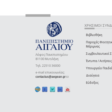
ΧΡΗΣΙΜΟΙ ΣΥΝ
Βιβλιοθήκη
Παροχές Φοιτητι
Μέριμνας
Συμβουλευτικοί 
Λόφος Πανεπιστημίου
81100 Μυτιλήνη
Έντυπα / Αιτήσεις
Τηλ. 22510 36000
Υπουργείο Παιδε
e-mail επικοινωνίας:
Διαύγεια
(link sends e-mail)
contactus@aegean.gr
Εύδοξος