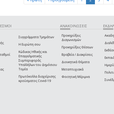
ΔΕΣΜΟΙ
ΑΝΑΚΟΙΝΩΣΕΙΣ
ΕΚΔΗΛ
Προκηρύξεις
Ακαδη
Συγγράμματα Τμημάτων
Διαγωνισμών
κής
Διαλέξ
Η Ευρώπη σου
Προκηρύξεις Θέσεων
Εκθέσ
Κώδικας Ηθικής και
Σταθμοί
Βραβεία / Διακρίσεις
Επαγγελματικής
Εκπαι
Συμπεριφοράς
Διοικητικά Θέματα
Υπαλλήλων του Δημόσιου
Ημερί
Τομέα
ίας
Μεταπτυχιακά
Πολιτι
Πρωτόκολλα διαχείρισης
Φοιτητική Μέριμνα
Συνέδ
κρούσματος Covid-19