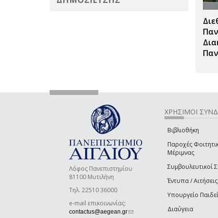
Διε
Παν
Δια
Παν
ΧΡΗΣΙΜΟΙ ΣΥΝ
Βιβλιοθήκη
Παροχές Φοιτητι
Μέριμνας
Συμβουλευτικοί 
Λόφος Πανεπιστημίου
81100 Μυτιλήνη
Έντυπα / Αιτήσεις
Τηλ. 22510 36000
Υπουργείο Παιδε
e-mail επικοινωνίας:
Διαύγεια
(link sends e-mail)
contactus@aegean.gr