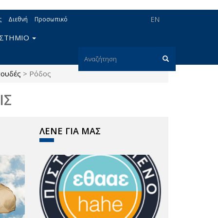
EN
ς
Διεθνή
Προσωπικό
ΙΣΤΗΜΙΟ
Φόρμα
πουδές
>
Ρόδος
αναζήτησης
Αναζήτηση
ΙΣ
ΛΕΝΕ ΓΙΑ ΜΑΣ