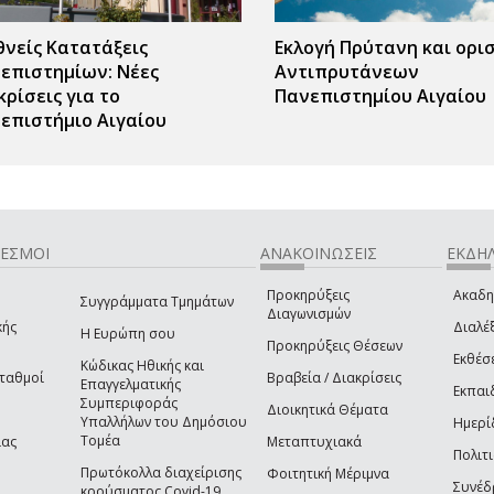
θνείς Κατατάξεις
Εκλογή Πρύτανη και ορι
επιστημίων: Νέες
Αντιπρυτάνεων
κρίσεις για το
Πανεπιστημίου Αιγαίου
επιστήμιο Αιγαίου
ΔΕΣΜΟΙ
ΑΝΑΚΟΙΝΩΣΕΙΣ
ΕΚΔΗΛ
Προκηρύξεις
Ακαδη
Συγγράμματα Τμημάτων
Διαγωνισμών
κής
Διαλέξ
Η Ευρώπη σου
Προκηρύξεις Θέσεων
Εκθέσ
Κώδικας Ηθικής και
Σταθμοί
Βραβεία / Διακρίσεις
Επαγγελματικής
Εκπαι
Συμπεριφοράς
Διοικητικά Θέματα
Υπαλλήλων του Δημόσιου
Ημερί
Τομέα
ίας
Μεταπτυχιακά
Πολιτι
Πρωτόκολλα διαχείρισης
Φοιτητική Μέριμνα
Συνέδ
κρούσματος Covid-19