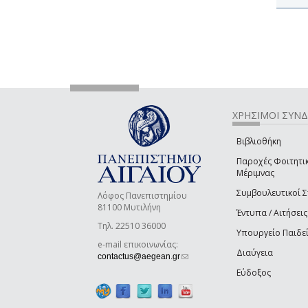
ΧΡΗΣΙΜΟΙ ΣΥΝ
Βιβλιοθήκη
Παροχές Φοιτητι
Μέριμνας
Συμβουλευτικοί 
Λόφος Πανεπιστημίου
81100 Μυτιλήνη
Έντυπα / Αιτήσεις
Τηλ. 22510 36000
Υπουργείο Παιδε
e-mail επικοινωνίας:
Διαύγεια
(link sends e-mail)
contactus@aegean.gr
Εύδοξος