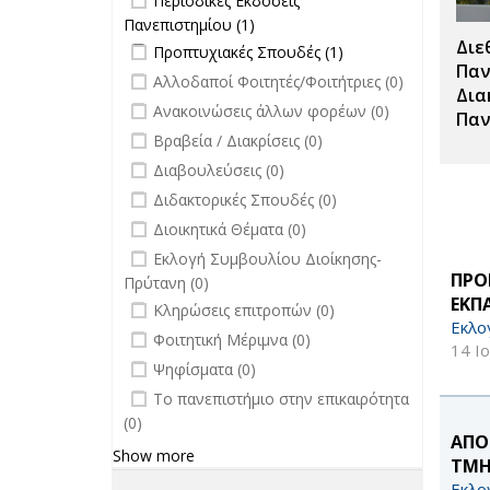
Περιοδικές Εκδόσεις
Πανεπιστημίου filter
Πανεπιστημίου (1)
Apply Περιοδικές
Διε
Apply Προπτυχιακές Σπουδές filter
Εκδόσεις
Apply
Προπτυχιακές Σπουδές (1)
Πανεπιστημίου filter
Προπτυχιακές
Παν
undefined
Αλλοδαποί Φοιτητές/Φοιτήτριες (0)
Σπουδές filter
Δια
undefined
Ανακοινώσεις άλλων φορέων (0)
Παν
undefined
Βραβεία / Διακρίσεις (0)
undefined
Διαβουλεύσεις (0)
undefined
Διδακτορικές Σπουδές (0)
undefined
Διοικητικά Θέματα (0)
undefined
Εκλογή Συμβουλίου Διοίκησης-
ΠΡΟ
Πρύτανη (0)
ΕΚΠ
undefined
Κληρώσεις επιτροπών (0)
Εκλο
undefined
Φοιτητική Μέριμνα (0)
14 Ι
undefined
Ψηφίσματα (0)
undefined
Το πανεπιστήμιο στην επικαιρότητα
(0)
ΑΠΟ
Show more
ΤΜΗ
Εκλο