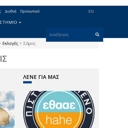
EN
ς
Διεθνή
Προσωπικό
ΙΣΤΗΜΙΟ
Φόρμα
>
Εκλογές
>
Σάμος
αναζήτησης
Αναζήτηση
ΙΣ
ΛΕΝΕ ΓΙΑ ΜΑΣ