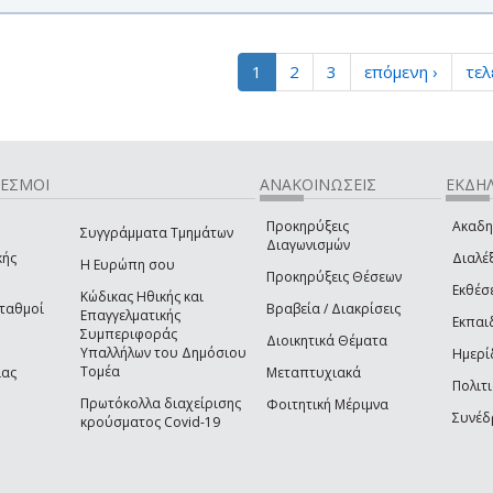
1
2
3
επόμενη ›
τελ
ΔΕΣΜΟΙ
ΑΝΑΚΟΙΝΩΣΕΙΣ
ΕΚΔΗΛ
Προκηρύξεις
Ακαδη
Συγγράμματα Τμημάτων
Διαγωνισμών
κής
Διαλέξ
Η Ευρώπη σου
Προκηρύξεις Θέσεων
Εκθέσ
Κώδικας Ηθικής και
Σταθμοί
Βραβεία / Διακρίσεις
Επαγγελματικής
Εκπαι
Συμπεριφοράς
Διοικητικά Θέματα
Υπαλλήλων του Δημόσιου
Ημερί
Τομέα
ίας
Μεταπτυχιακά
Πολιτι
Πρωτόκολλα διαχείρισης
Φοιτητική Μέριμνα
Συνέδ
κρούσματος Covid-19