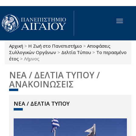
Παράκαμψη προς το κυρίως περιεχόμενο
Toggle
navigat
Αρχική
>
Η Ζωή στο Πανεπιστήμιο
>
Αποφάσεις
Είστε εδώ
Συλλογικών Οργάνων
>
Δελτία Τύπου
>
Το περασμένο
έτος
>
Λήμνος
ΝΕΑ / ΔΕΛΤΙΑ ΤΥΠΟΥ /
ΑΝΑΚΟΙΝΩΣΕΙΣ
ΝΕΑ / ΔΕΛΤΙΑ ΤΥΠΟΥ