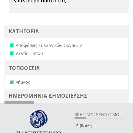
Κουλτούρα Ποιότητας
ΚΑΤΗΓΟΡΙΑ
Remove Αποφάσεις Συλλογικών Οργάνων filter
Αποφάσεις Συλλογικών Οργάνων
Remove Δελτία Τύπου filter
Δελτία Τύπου
ΤΟΠΟΘΕΣΙΑ
Remove Λήμνος filter
Λήμνος
ΗΜΕΡΟΜΗΝΙΑ ΔΗΜΟΣΙΕΥΣΗΣ
ΧΡΗΣΙΜΟΙ ΣΥΝΔΕΣΜΟΙ
Βιβλιοθήκη