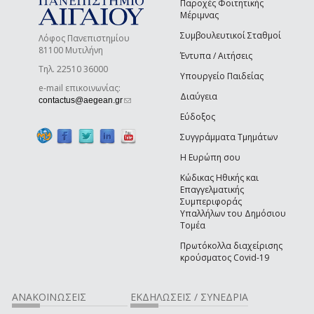
Παροχές Φοιτητικής
Μέριμνας
Συμβουλευτικοί Σταθμοί
Λόφος Πανεπιστημίου
81100 Μυτιλήνη
Έντυπα / Αιτήσεις
Τηλ. 22510 36000
Υπουργείο Παιδείας
e-mail επικοινωνίας:
Διαύγεια
(link sends e-mail)
contactus@aegean.gr
Εύδοξος
Συγγράμματα Τμημάτων
Η Ευρώπη σου
Κώδικας Ηθικής και
Επαγγελματικής
Συμπεριφοράς
Υπαλλήλων του Δημόσιου
Τομέα
Πρωτόκολλα διαχείρισης
κρούσματος Covid-19
ΑΝΑΚΟΙΝΩΣΕΙΣ
ΕΚΔΗΛΩΣΕΙΣ / ΣΥΝΕΔΡΙΑ