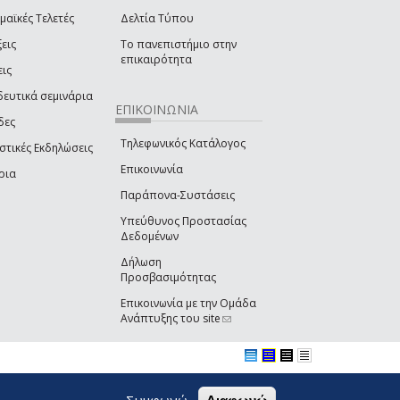
μαϊκές Τελετές
Δελτία Τύπου
εις
Το πανεπιστήμιο στην
επικαιρότητα
εις
δευτικά σεμινάρια
ΕΠΙΚΟΙΝΩΝΙΑ
δες
Τηλεφωνικός Κατάλογος
στικές Εκδηλώσεις
Επικοινωνία
ρια
Παράπονα-Συστάσεις
Υπεύθυνος Προστασίας
Δεδομένων
Δήλωση
Προσβασιμότητας
Επικοινωνία με την Ομάδα
Ανάπτυξης του site
(link sends e-mail)