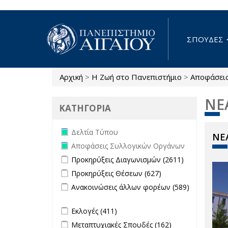
Παράκαμψη προς το κυρίως περιεχόμενο
ΣΠΟΥΔΕΣ
Αρχική
>
Η Ζωή στο Πανεπιστήμιο
>
Αποφάσει
Είστε εδώ
ΝΕ
ΚΑΤΗΓΟΡΙΑ
Remove Δελτία Τύπου filter
Δελτία Τύπου
ΝΕΑ
Remove Αποφάσεις Συλλογικών
Αποφάσεις Συλλογικών Οργάνων
Οργάνων filter
Apply Προκηρύξεις Διαγωνισμών
Apply
Προκηρύξεις Διαγωνισμών (2611)
filter
Προκηρύξεις
Apply Προκηρύξεις Θέσεων filter
Apply
Προκηρύξεις Θέσεων (627)
Διαγωνισμώ
Προκηρύξεις
Apply Ανακοινώσεις άλλων φορέων
Ανακοινώσεις άλλων φορέων (589)
filter
Θέσεων
filter
Apply Ανακοινώσεις άλλων φορέων filter
filter
Apply Εκλογές filter
Apply Εκλογές filter
Εκλογές (411)
Apply Μεταπτυχιακές Σπουδές filter
Apply
Μεταπτυχιακές Σπουδές (162)