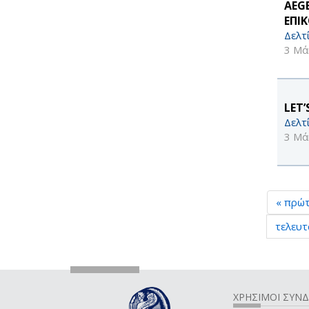
AEG
ΕΠΙ
Δελτ
3 Μά
LET’
Δελτ
3 Μά
« πρώ
τελευτ
ΧΡΗΣΙΜΟΙ ΣΥΝ