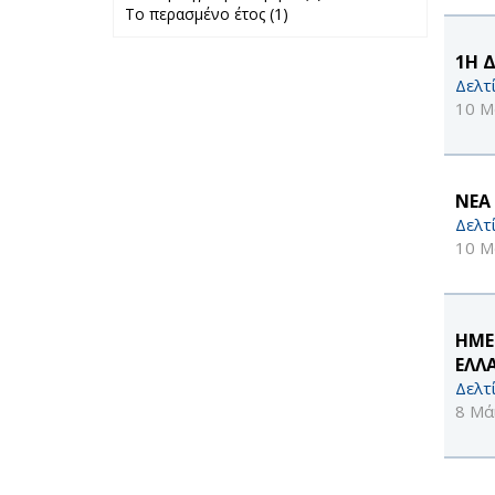
Το περασμένο έτος (1)
Apply Το
προηγούμενο
περασμένο έτος
μήνα filter
filter
1Η 
Δελτ
10 Μ
NEA
Δελτ
10 Μ
ΗΜΕ
ΕΛΛΑ
Δελτ
8 Μά