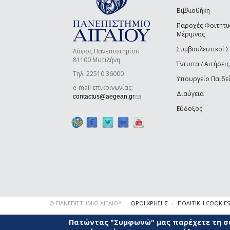
Βιβλιοθήκη
Παροχές Φοιτητι
Μέριμνας
Συμβουλευτικοί 
Λόφος Πανεπιστημίου
81100 Μυτιλήνη
Έντυπα / Αιτήσεις
Τηλ. 22510 36000
Υπουργείο Παιδε
e-mail επικοινωνίας:
Διαύγεια
(link sends e-mail)
contactus@aegean.gr
Εύδοξος
© ΠΑΝΕΠΙΣΤΗΜΙΟ ΑΙΓΑΙΟΥ
ΟΡΟΙ ΧΡΗΣΗΣ
ΠΟΛΙΤΙΚΗ COOKIES
Πατώντας "Συμφωνώ" μας παρέχετε τη συ