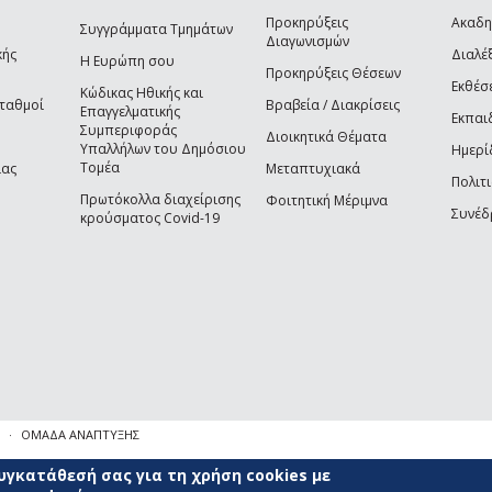
Προκηρύξεις
Ακαδη
Συγγράμματα Τμημάτων
Διαγωνισμών
κής
Διαλέξ
Η Ευρώπη σου
Προκηρύξεις Θέσεων
Εκθέσ
Κώδικας Ηθικής και
Σταθμοί
Βραβεία / Διακρίσεις
Επαγγελματικής
Εκπαι
Συμπεριφοράς
Διοικητικά Θέματα
Υπαλλήλων του Δημόσιου
Ημερί
Τομέα
ίας
Μεταπτυχιακά
Πολιτι
Πρωτόκολλα διαχείρισης
Φοιτητική Μέριμνα
Συνέδ
κρούσματος Covid-19
ΟΜΑΔΑ ΑΝΑΠΤΥΞΗΣ
γκατάθεσή σας για τη χρήση cookies με