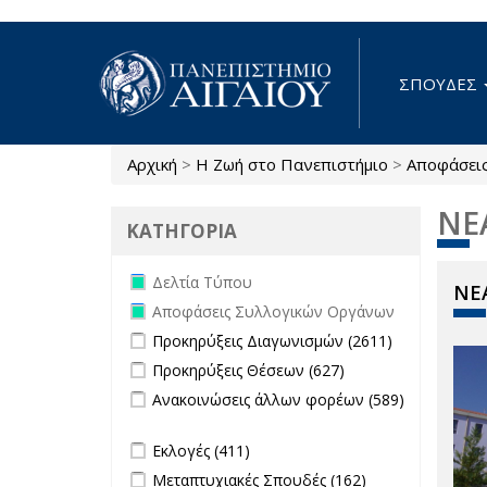
Παράκαμψη προς το κυρίως περιεχόμενο
ΣΠΟΥΔΕΣ
Αρχική
>
Η Ζωή στο Πανεπιστήμιο
>
Αποφάσει
Είστε εδώ
ΝΕ
ΚΑΤΗΓΟΡΙΑ
Remove Δελτία Τύπου filter
Δελτία Τύπου
ΝΕΑ
Remove Αποφάσεις Συλλογικών
Αποφάσεις Συλλογικών Οργάνων
Οργάνων filter
Apply Προκηρύξεις Διαγωνισμών
Apply
Προκηρύξεις Διαγωνισμών (2611)
filter
Προκηρύξεις
Apply Προκηρύξεις Θέσεων filter
Apply
Προκηρύξεις Θέσεων (627)
Διαγωνισμώ
Προκηρύξεις
Apply Ανακοινώσεις άλλων φορέων
Ανακοινώσεις άλλων φορέων (589)
filter
Θέσεων
filter
Apply Ανακοινώσεις άλλων φορέων filter
filter
Apply Εκλογές filter
Apply Εκλογές filter
Εκλογές (411)
Apply Μεταπτυχιακές Σπουδές filter
Apply
Μεταπτυχιακές Σπουδές (162)