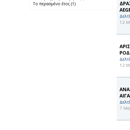
ΔΡΑ
Το περασμένο έτος (1)
Apply Το
προηγούμενο
AEG
περασμένο έτος
μήνα filter
filter
Δελτ
12 Μ
ΑΡΙ
ΡΟΔ
Δελτ
12 Μ
ΑΝΑ
ΑΙΓ
Δελτ
7 Μα