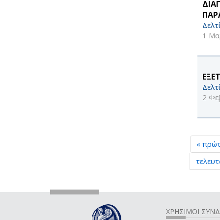
ΔΙΑ
ΠΑΡ
Δελτ
1 Μα
ΕΞΕ
Δελτ
2 Φε
« πρώ
τελευτ
ΧΡΗΣΙΜΟΙ ΣΥΝ