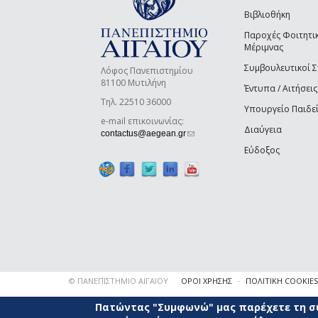
Βιβλιοθήκη
Παροχές Φοιτητι
Μέριμνας
Συμβουλευτικοί 
Λόφος Πανεπιστημίου
81100 Μυτιλήνη
Έντυπα / Αιτήσεις
Τηλ. 22510 36000
Υπουργείο Παιδε
e-mail επικοινωνίας:
Διαύγεια
(link sends e-mail)
contactus@aegean.gr
Εύδοξος
© ΠΑΝΕΠΙΣΤΗΜΙΟ ΑΙΓΑΙΟΥ
ΟΡΟΙ ΧΡΗΣΗΣ
ΠΟΛΙΤΙΚΗ COOKIES
Πατώντας "Συμφωνώ" μας παρέχετε τη συ