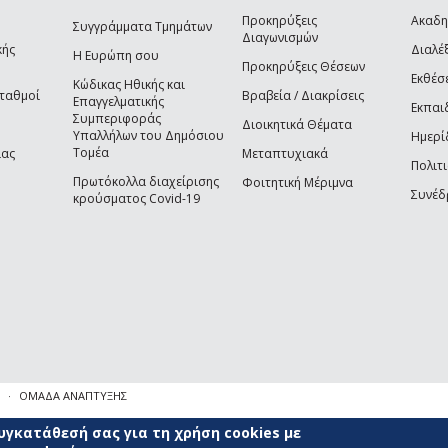
Προκηρύξεις
Ακαδη
Συγγράμματα Τμημάτων
Διαγωνισμών
κής
Διαλέξ
Η Ευρώπη σου
Προκηρύξεις Θέσεων
Εκθέσ
Κώδικας Ηθικής και
Σταθμοί
Βραβεία / Διακρίσεις
Επαγγελματικής
Εκπαι
Συμπεριφοράς
Διοικητικά Θέματα
Υπαλλήλων του Δημόσιου
Ημερί
Τομέα
ίας
Μεταπτυχιακά
Πολιτι
Πρωτόκολλα διαχείρισης
Φοιτητική Μέριμνα
Συνέδ
κρούσματος Covid-19
ΟΜΑΔΑ ΑΝΑΠΤΥΞΗΣ
γκατάθεσή σας για τη χρήση cookies με