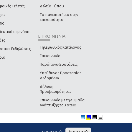
μαϊκές Τελετές
Δελτία Τύπου
εις
Το πανεπιστήμιο στην
επικαιρότητα
εις
δευτικά σεμινάρια
ΕΠΙΚΟΙΝΩΝΙΑ
δες
Τηλεφωνικός Κατάλογος
στικές Εκδηλώσεις
Επικοινωνία
ρια
Παράπονα-Συστάσεις
Υπεύθυνος Προστασίας
Δεδομένων
Δήλωση
Προσβασιμότητας
Επικοινωνία με την Ομάδα
Ανάπτυξης του site
(link sends e-mail)