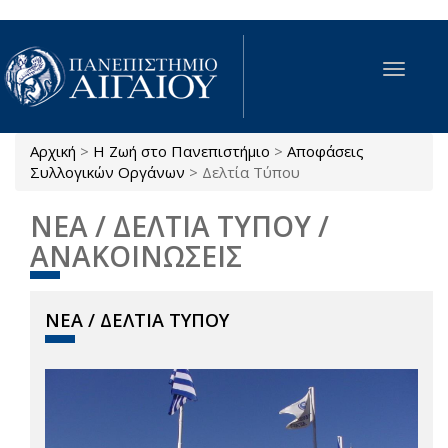
Παράκαμψη προς το κυρίως περιεχόμενο
Toggle
navigat
Αρχική
>
Η Ζωή στο Πανεπιστήμιο
>
Αποφάσεις
Είστε εδώ
Συλλογικών Οργάνων
>
Δελτία Τύπου
ΝΕΑ / ΔΕΛΤΙΑ ΤΥΠΟΥ /
ΑΝΑΚΟΙΝΩΣΕΙΣ
ΝΕΑ / ΔΕΛΤΙΑ ΤΥΠΟΥ