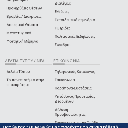
Διαλέξεις
Προκηρύξεις Θέσεων
Εκθέσεις
Βραβεία / Διακρίσεις
Εκπαιδευτικά σεμινάρια
Διοικητικά Θέματα
Ημερίδες
Μεταπτυχιακά
Πολιτιστικές Εκδηλώσεις
Φοιτητική Μέριμνα
Συνέδρια
ΔΕΛΤΙΑ ΤΥΠΟΥ / ΝΕΑ
ΕΠΙΚΟΙΝΩΝΙΑ
Δελτία Τύπου
Τηλεφωνικός Κατάλογος
Το πανεπιστήμιο στην
Επικοινωνία
επικαιρότητα
Παράπονα-Συστάσεις
Υπεύθυνος Προστασίας
Δεδομένων
Δήλωση
Προσβασιμότητας
Επικοινωνία με την Ομάδα
Πατώντας "Συμφωνώ" μας παρέχετε τη συγκατάθεσή
Ανάπτυξης του site
(link sends e-mail)