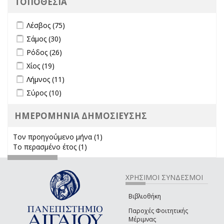
ΤΟΠΟΘΕΣΙΑ
Apply Λέσβος filter
Apply Λέσβος filter
Λέσβος (75)
Apply Σάμος filter
Apply Σάμος filter
Σάμος (30)
Apply Ρόδος filter
Apply Ρόδος filter
Ρόδος (26)
Apply Χίος filter
Apply Χίος filter
Χίος (19)
Apply Λήμνος filter
Apply Λήμνος filter
Λήμνος (11)
Apply Σύρος filter
Apply Σύρος filter
Σύρος (10)
ΗΜΕΡΟΜΗΝΙΑ ΔΗΜΟΣΙΕΥΣΗΣ
Τον προηγούμενο μήνα (1)
Apply Τον προηγούμενο μήνα
Το περασμένο έτος (1)
Apply Το περασμένο έτος filter
filter
ΧΡΗΣΙΜΟΙ ΣΥΝΔΕΣΜΟΙ
Βιβλιοθήκη
Παροχές Φοιτητικής
Μέριμνας