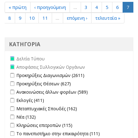
« πρώτη
‹ προηγούμενη
…
3
4
5
6
7
8
9
10
11
…
επόμενη ›
τελευταία »
ΚΑΤΗΓΟΡΙΑ
Remove Δελτία Τύπου filter
Δελτία Τύπου
Remove Αποφάσεις Συλλογικών Οργάνων filter
Αποφάσεις Συλλογικών Οργάνων
Apply Προκηρύξεις Διαγωνισμών filter
Apply Προκηρύξεις
Προκηρύξεις Διαγωνισμών (2611)
Διαγωνισμών filter
Apply Προκηρύξεις Θέσεων filter
Apply Προκηρύξεις Θέσεων
Προκηρύξεις Θέσεων (627)
filter
Apply Ανακοινώσεις άλλων φορέων filter
Apply Ανακοινώσεις
Ανακοινώσεις άλλων φορέων (589)
άλλων φορέων filter
Apply Εκλογές filter
Apply Εκλογές filter
Εκλογές (411)
Apply Μεταπτυχιακές Σπουδές filter
Apply Μεταπτυχιακές
Μεταπτυχιακές Σπουδές (162)
Σπουδές filter
Apply Νέα filter
Apply Νέα filter
Νέα (132)
Apply Κληρώσεις επιτροπών filter
Apply Κληρώσεις επιτροπών
Κληρώσεις επιτροπών (115)
filter
Apply Το πανεπιστήμιο στην επικαιρότητα filter
Apply Το
Το πανεπιστήμιο στην επικαιρότητα (111)