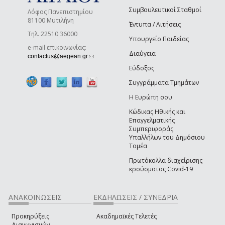
Συμβουλευτικοί Σταθμοί
Λόφος Πανεπιστημίου
81100 Μυτιλήνη
Έντυπα / Αιτήσεις
Τηλ. 22510 36000
Υπουργείο Παιδείας
e-mail επικοινωνίας:
Διαύγεια
(link sends e-mail)
contactus@aegean.gr
Εύδοξος
Συγγράμματα Τμημάτων
Η Ευρώπη σου
Κώδικας Ηθικής και
Επαγγελματικής
Συμπεριφοράς
Υπαλλήλων του Δημόσιου
Τομέα
Πρωτόκολλα διαχείρισης
κρούσματος Covid-19
ΑΝΑΚΟΙΝΩΣΕΙΣ
ΕΚΔΗΛΩΣΕΙΣ / ΣΥΝΕΔΡΙΑ
Προκηρύξεις
Ακαδημαϊκές Τελετές
Διαγωνισμών