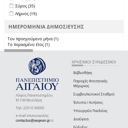
Apply Σύρος filter
Apply Σύρος filter
Σύρος (35)
Apply Λήμνος filter
Apply Λήμνος filter
Λήμνος (19)
ΗΜΕΡΟΜΗΝΙΑ ΔΗΜΟΣΙΕΥΣΗΣ
Τον προηγούμενο μήνα (1)
Apply Τον προηγούμενο μήνα
Το περασμένο έτος (1)
Apply Το περασμένο έτος filter
filter
ΧΡΗΣΙΜΟΙ ΣΥΝΔΕΣΜΟΙ
Βιβλιοθήκη
Παροχές Φοιτητικής
Μέριμνας
Συμβουλευτικοί Σταθμοί
Λόφος Πανεπιστημίου
81100 Μυτιλήνη
Έντυπα / Αιτήσεις
Τηλ. 22510 36000
Υπουργείο Παιδείας
e-mail επικοινωνίας:
Διαύγεια
(link sends e-mail)
contactus@aegean.gr
Εύδοξος