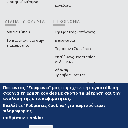
Φοιτητική Μέριμνα
Συνέδρια
ΔΕΛΤΙΑ ΤΥΠΟΥ / ΝΕΑ
ΕΠΙΚΟΙΝΩΝΙΑ
Δελτία Τύπου
Τηλεφωνικός Κατάλογος
Το πανεπιστήμιο στην
Επικοινωνία
επικαιρότητα
Παράπονα-Συστάσεις
Υπεύθυνος Προστασίας
Δεδομένων
Δήλωση
Προσβασιμότητας
Επικοινωνία με την Ομάδα
Πατώντας "Συμφωνώ" μας παρέχετε τη συγκατάθεσή
Ανάπτυξης του site
(link sends e-mail)
σας για τη χρήση cookies με σκοπό τη μέτρηση και την
ανάλυση της επισκεψιμότητας.
© ΠΑΝΕΠΙΣΤΗΜΙΟ ΑΙΓΑΙΟΥ
ΟΡΟΙ ΧΡΗΣΗΣ
ΠΟΛΙΤΙΚΗ COOKIES
ΟΜΑΔΑ
ΑΝΑΠΤΥΞΗΣ
Επιλέξτε "Ρυθμίσεις Cookies" για περισσότερες
πληροφορίες.
Ρυθμίσεις Cookies