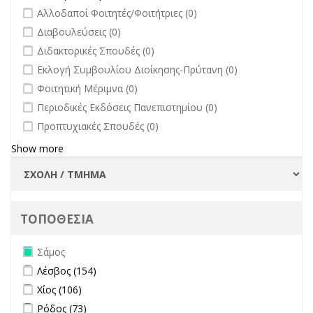
undefined
Αλλοδαποί Φοιτητές/Φοιτήτριες (0)
undefined
Διαβουλεύσεις (0)
undefined
Διδακτορικές Σπουδές (0)
undefined
Εκλογή Συμβουλίου Διοίκησης-Πρύτανη (0)
undefined
Φοιτητική Μέριμνα (0)
undefined
Περιοδικές Εκδόσεις Πανεπιστημίου (0)
undefined
Προπτυχιακές Σπουδές (0)
Show more
ΤΟΠΟΘΕΣΙΑ
Remove Σάμος filter
Σάμος
Apply Λέσβος filter
Apply Λέσβος filter
Λέσβος (154)
Apply Χίος filter
Apply Χίος filter
Χίος (106)
Apply Ρόδος filter
Apply Ρόδος filter
Ρόδος (73)