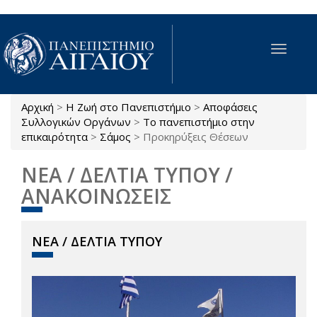
Παράκαμψη προς το κυρίως περιεχόμενο
Toggle
navigat
Αρχική
>
Η Ζωή στο Πανεπιστήμιο
>
Αποφάσεις
Είστε εδώ
Συλλογικών Οργάνων
>
Το πανεπιστήμιο στην
επικαιρότητα
>
Σάμος
>
Προκηρύξεις Θέσεων
ΝΕΑ / ΔΕΛΤΙΑ ΤΥΠΟΥ /
ΑΝΑΚΟΙΝΩΣΕΙΣ
ΝΕΑ / ΔΕΛΤΙΑ ΤΥΠΟΥ