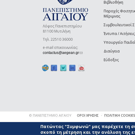
Βιβλιοθήκη
Παροχές Φοιτητι
Μέριμνας
Συμβουλευτικοί 
Λόφος Πανεπιστημίου
81100 Μυτιλήνη
Έντυπα / Αιτήσεις
Τηλ. 22510 36000
Υπουργείο Παιδε
e-mail επικοινωνίας:
Διαύγεια
(link sends e-mail)
contactus@aegean.gr
Εύδοξος
© ΠΑΝΕΠΙΣΤΗΜΙΟ ΑΙΓΑΙΟΥ
ΟΡΟΙ ΧΡΗΣΗΣ
ΠΟΛΙΤΙΚΗ COOKIES
Πατώντας "Συμφωνώ" μας παρέχετε τη συ
σκοπό τη μέτρηση και την ανάλυση της 