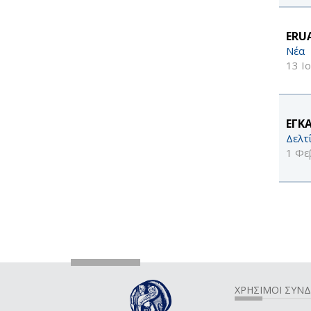
ERU
Νέα
13 Ι
ΕΓΚ
Δελτ
1 Φε
ΧΡΗΣΙΜΟΙ ΣΥΝ