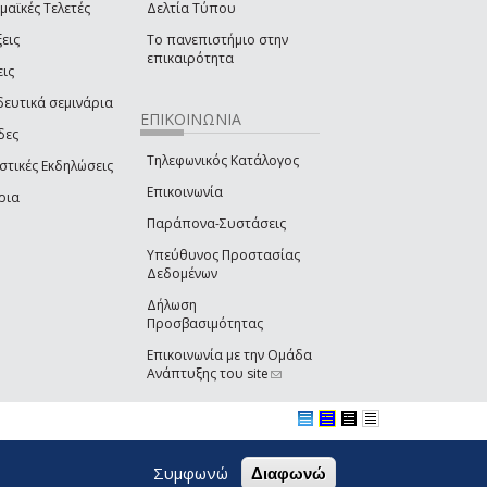
μαϊκές Τελετές
Δελτία Τύπου
εις
Το πανεπιστήμιο στην
επικαιρότητα
εις
δευτικά σεμινάρια
ΕΠΙΚΟΙΝΩΝΙΑ
δες
Τηλεφωνικός Κατάλογος
στικές Εκδηλώσεις
Επικοινωνία
ρια
Παράπονα-Συστάσεις
Υπεύθυνος Προστασίας
Δεδομένων
Δήλωση
Προσβασιμότητας
Επικοινωνία με την Ομάδα
Ανάπτυξης του site
(link sends e-mail)
Συμφωνώ
Διαφωνώ