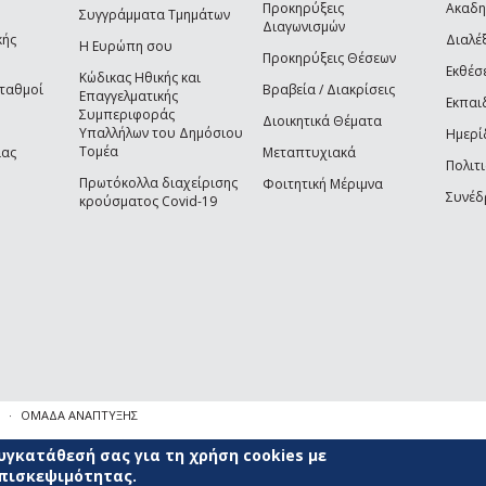
Προκηρύξεις
Ακαδη
Συγγράμματα Τμημάτων
Διαγωνισμών
κής
Διαλέξ
Η Ευρώπη σου
Προκηρύξεις Θέσεων
Εκθέσ
Κώδικας Ηθικής και
Σταθμοί
Βραβεία / Διακρίσεις
Επαγγελματικής
Εκπαι
Συμπεριφοράς
Διοικητικά Θέματα
Υπαλλήλων του Δημόσιου
Ημερί
Τομέα
ίας
Μεταπτυχιακά
Πολιτι
Πρωτόκολλα διαχείρισης
Φοιτητική Μέριμνα
Συνέδ
κρούσματος Covid-19
ΟΜΑΔΑ ΑΝΑΠΤΥΞΗΣ
γκατάθεσή σας για τη χρήση cookies με
επισκεψιμότητας.