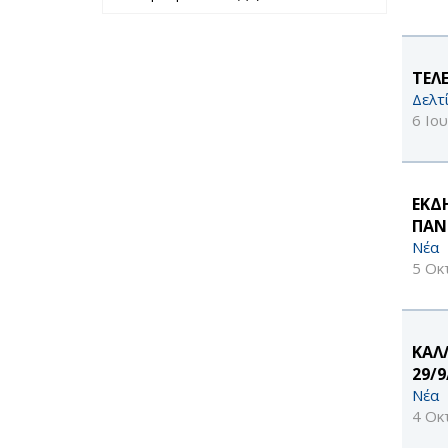
περασμένο έτος
filter
TΕΛ
Δελτ
6 Ιο
ΕΚΔ
ΠΑΝΕ
Νέα
5 Οκ
ΚΑΛ
29/9
Νέα
4 Οκ