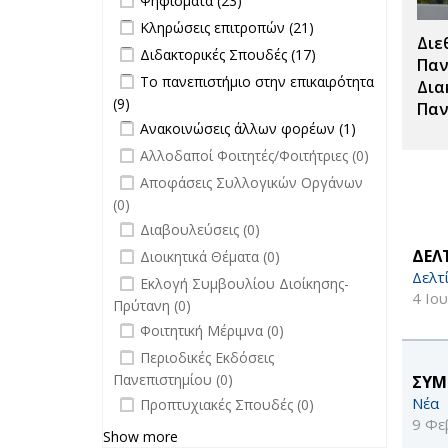
Ψηφίσματα (23)
Σπουδές filter
Apply Κληρώσεις επιτροπών filter
Apply
Κληρώσεις επιτροπών (21)
Διε
Κληρώσεις
Apply Διδακτορικές Σπουδές filter
Apply
Διδακτορικές Σπουδές (17)
επιτροπών
Παν
Διδακτορικές
Apply Το πανεπιστήμιο στην
Το πανεπιστήμιο στην επικαιρότητα
filter
Δια
Σπουδές
επικαιρότητα filter
(9)
Apply Το πανεπιστήμιο στην
Παν
filter
Apply Ανακοινώσεις άλλων φορέων
επικαιρότητα filter
Apply
Ανακοινώσεις άλλων φορέων (1)
filter
Ανακοινώσεις
undefined
Αλλοδαποί Φοιτητές/Φοιτήτριες (0)
άλλων
undefined
Αποφάσεις Συλλογικών Οργάνων
φορέων filter
(0)
undefined
Διαβουλεύσεις (0)
undefined
ΔΕΛ
Διοικητικά Θέματα (0)
Δελτ
undefined
Εκλογή Συμβουλίου Διοίκησης-
4 Ιο
Πρύτανη (0)
undefined
Φοιτητική Μέριμνα (0)
undefined
Περιοδικές Εκδόσεις
Πανεπιστημίου (0)
ΣΥΜ
undefined
Νέα
Προπτυχιακές Σπουδές (0)
9 Φε
Show more