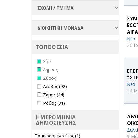
ΣΥΜ
ECO
ΑΙΓ
Νέα
26 Ι
ΤΟΠΟΘΕΣΙΑ
Remove Χίος filter
Χίος
Remove Λήμνος filter
Λήμνος
ΕΠΕ
Remove Σύρος filter
"ΣΤ
Σύρος
Νέα
Apply Λέσβος filter
Apply Λέσβος filter
Λέσβος (92)
14 Μ
Apply Σάμος filter
Apply Σάμος filter
Σάμος (44)
Apply Ρόδος filter
Apply Ρόδος filter
Ρόδος (31)
ΔΕΛ
ΗΜΕΡΟΜΗΝΙΑ
ΔΗΜΟΣΙΕΥΣΗΣ
ΟΙΚ
Δελτ
Το περασμένο έτος (1)
Apply Το
9 Μά