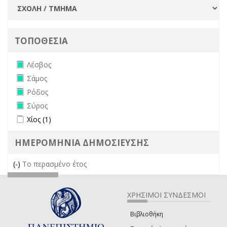
ΤΟΠΟΘΕΣΙΑ
Remove Λέσβος filter
Λέσβος
Remove Σάμος filter
Σάμος
Remove Ρόδος filter
Ρόδος
Remove Σύρος filter
Σύρος
Apply Χίος filter
Apply Χίος filter
Χίος (1)
ΗΜΕΡΟΜΗΝΙΑ ΔΗΜΟΣΙΕΥΣΗΣ
(-)
Remove Το περασμένο έτος filter
Το περασμένο έτος
ΧΡΗΣΙΜΟΙ ΣΥΝΔΕΣΜΟΙ
Βιβλιοθήκη