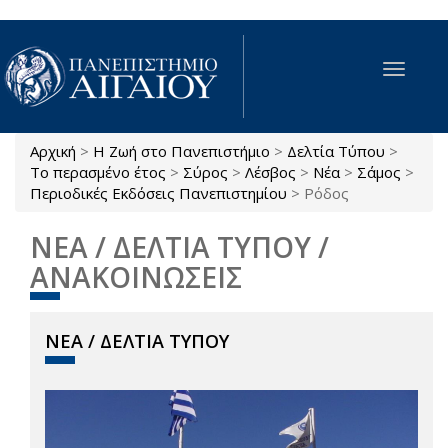
Παράκαμψη προς το κυρίως περιεχόμενο
Toggle
navigat
Αρχική
>
Η Ζωή στο Πανεπιστήμιο
>
Δελτία Τύπου
>
Είστε εδώ
Το περασμένο έτος
>
Σύρος
>
Λέσβος
>
Νέα
>
Σάμος
>
Περιοδικές Εκδόσεις Πανεπιστημίου
>
Ρόδος
ΝΕΑ / ΔΕΛΤΙΑ ΤΥΠΟΥ /
ΑΝΑΚΟΙΝΩΣΕΙΣ
ΝΕΑ / ΔΕΛΤΙΑ ΤΥΠΟΥ