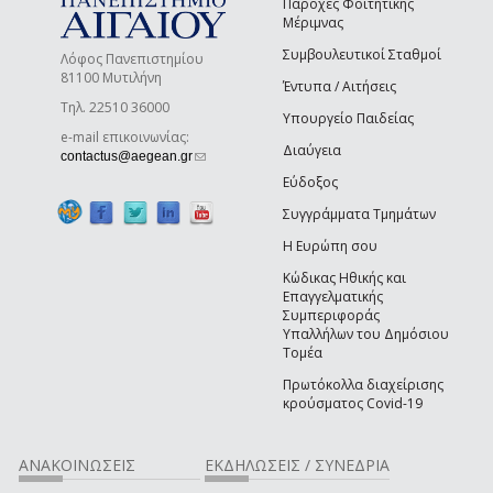
Παροχές Φοιτητικής
Μέριμνας
Συμβουλευτικοί Σταθμοί
Λόφος Πανεπιστημίου
81100 Μυτιλήνη
Έντυπα / Αιτήσεις
Τηλ. 22510 36000
Υπουργείο Παιδείας
e-mail επικοινωνίας:
Διαύγεια
(link sends e-mail)
contactus@aegean.gr
Εύδοξος
Συγγράμματα Τμημάτων
Η Ευρώπη σου
Κώδικας Ηθικής και
Επαγγελματικής
Συμπεριφοράς
Υπαλλήλων του Δημόσιου
Τομέα
Πρωτόκολλα διαχείρισης
κρούσματος Covid-19
ΑΝΑΚΟΙΝΩΣΕΙΣ
ΕΚΔΗΛΩΣΕΙΣ / ΣΥΝΕΔΡΙΑ