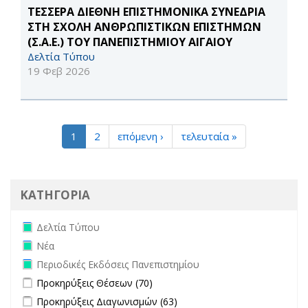
ΤΕΣΣΕΡΑ ΔΙΕΘΝΗ ΕΠΙΣΤΗΜΟΝΙΚΑ ΣΥΝΕΔΡΙΑ
ΣΤΗ ΣΧΟΛΗ ΑΝΘΡΩΠΙΣΤΙΚΩΝ ΕΠΙΣΤΗΜΩΝ
(Σ.Α.Ε.) ΤΟΥ ΠΑΝΕΠΙΣΤΗΜΙΟΥ ΑΙΓΑΙΟΥ
Δελτία Τύπου
19 Φεβ 2026
1
2
επόμενη ›
τελευταία »
ΚΑΤΗΓΟΡΙΑ
Remove Δελτία Τύπου filter
Δελτία Τύπου
Remove Νέα filter
Νέα
Remove Περιοδικές Εκδόσεις Πανεπιστημίου filter
Περιοδικές Εκδόσεις Πανεπιστημίου
Apply Προκηρύξεις Θέσεων filter
Apply Προκηρύξεις Θέσεων
Προκηρύξεις Θέσεων (70)
filter
Apply Προκηρύξεις Διαγωνισμών filter
Apply Προκηρύξεις
Προκηρύξεις Διαγωνισμών (63)