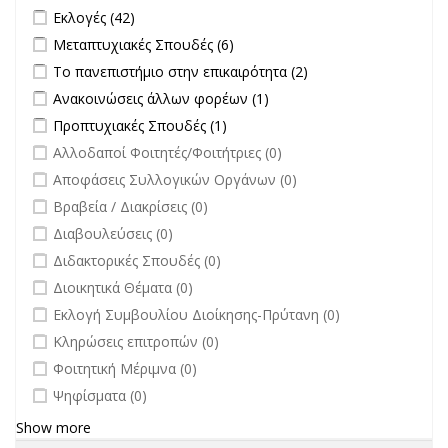
Διαγωνισμών filter
Apply Εκλογές filter
Apply Εκλογές filter
Εκλογές (42)
Apply Μεταπτυχιακές Σπουδές filter
Apply Μεταπτυχιακές Σπουδές
Μεταπτυχιακές Σπουδές (6)
filter
Apply Το πανεπιστήμιο στην επικαιρότητα filter
Apply Το
Το πανεπιστήμιο στην επικαιρότητα (2)
πανεπιστήμιο στην
Apply Ανακοινώσεις άλλων φορέων filter
Apply Ανακοινώσεις
Ανακοινώσεις άλλων φορέων (1)
επικαιρότητα filter
άλλων φορέων filter
Apply Προπτυχιακές Σπουδές filter
Apply Προπτυχιακές Σπουδές
Προπτυχιακές Σπουδές (1)
filter
undefined
Αλλοδαποί Φοιτητές/Φοιτήτριες (0)
undefined
Αποφάσεις Συλλογικών Οργάνων (0)
undefined
Βραβεία / Διακρίσεις (0)
undefined
Διαβουλεύσεις (0)
undefined
Διδακτορικές Σπουδές (0)
undefined
Διοικητικά Θέματα (0)
undefined
Εκλογή Συμβουλίου Διοίκησης-Πρύτανη (0)
undefined
Κληρώσεις επιτροπών (0)
undefined
Φοιτητική Μέριμνα (0)
undefined
Ψηφίσματα (0)
Show more