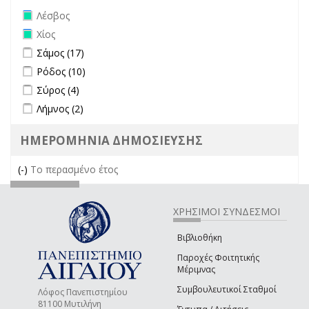
Remove Λέσβος filter
Λέσβος
Remove Χίος filter
Χίος
Apply Σάμος filter
Apply Σάμος filter
Σάμος (17)
Apply Ρόδος filter
Apply Ρόδος filter
Ρόδος (10)
Apply Σύρος filter
Apply Σύρος filter
Σύρος (4)
Apply Λήμνος filter
Apply Λήμνος filter
Λήμνος (2)
ΗΜΕΡΟΜΗΝΙΑ ΔΗΜΟΣΙΕΥΣΗΣ
(-)
Remove Το περασμένο έτος filter
Το περασμένο έτος
ΧΡΗΣΙΜΟΙ ΣΥΝΔΕΣΜΟΙ
Βιβλιοθήκη
Παροχές Φοιτητικής
Μέριμνας
Συμβουλευτικοί Σταθμοί
Λόφος Πανεπιστημίου
81100 Μυτιλήνη