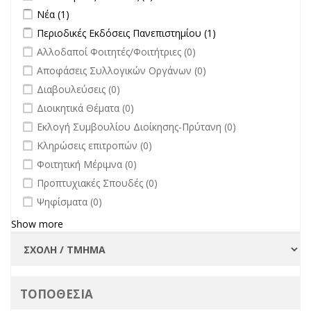
filter
Apply Νέα filter
Apply Νέα filter
Νέα (1)
Apply Περιοδικές Εκδόσεις Πανεπιστημίου filter
Apply Περιοδικές
Περιοδικές Εκδόσεις Πανεπιστημίου (1)
Εκδόσεις
undefined
Αλλοδαποί Φοιτητές/Φοιτήτριες (0)
Πανεπιστημίου
undefined
Αποφάσεις Συλλογικών Οργάνων (0)
filter
undefined
Διαβουλεύσεις (0)
undefined
Διοικητικά Θέματα (0)
undefined
Εκλογή Συμβουλίου Διοίκησης-Πρύτανη (0)
undefined
Κληρώσεις επιτροπών (0)
undefined
Φοιτητική Μέριμνα (0)
undefined
Προπτυχιακές Σπουδές (0)
undefined
Ψηφίσματα (0)
Show more
ΤΟΠΟΘΕΣΙΑ