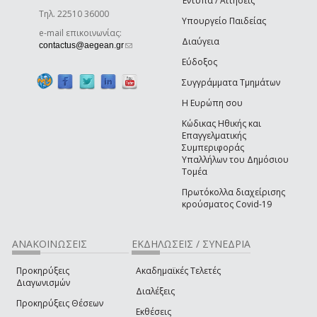
Έντυπα / Αιτήσεις
Τηλ. 22510 36000
Υπουργείο Παιδείας
e-mail επικοινωνίας:
Διαύγεια
(link sends e-mail)
contactus@aegean.gr
Εύδοξος
Συγγράμματα Τμημάτων
Η Ευρώπη σου
Κώδικας Ηθικής και
Επαγγελματικής
Συμπεριφοράς
Υπαλλήλων του Δημόσιου
Τομέα
Πρωτόκολλα διαχείρισης
κρούσματος Covid-19
ΑΝΑΚΟΙΝΩΣΕΙΣ
ΕΚΔΗΛΩΣΕΙΣ / ΣΥΝΕΔΡΙΑ
Προκηρύξεις
Ακαδημαϊκές Τελετές
Διαγωνισμών
Διαλέξεις
Προκηρύξεις Θέσεων
Εκθέσεις