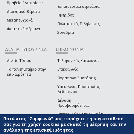
Βραβεία / Διακρίσεις
Εκπαιδευτικά σεμινάρια
Διοικητικά Θέματα
Ημερίδες
Μεταπτυχιακά
Πολιτιστικές Εκδηλώσεις
Φοιτητική Μέριμνα
Συνέδρια
ΔΕΛΤΙΑ ΤΥΠΟΥ / ΝΕΑ
ΕΠΙΚΟΙΝΩΝΙΑ
Δελτία Τύπου
Τηλεφωνικός Κατάλογος
Το πανεπιστήμιο στην
Επικοινωνία
επικαιρότητα
Παράπονα-Συστάσεις
Υπεύθυνος Προστασίας
Δεδομένων
Δήλωση
Προσβασιμότητας
Επικοινωνία με την Ομάδα
Πατώντας "Συμφωνώ" μας παρέχετε τη συγκατάθεσή
Ανάπτυξης του site
(link sends e-mail)
σας για τη χρήση cookies με σκοπό τη μέτρηση και την
ανάλυση της επισκεψιμότητας.
© ΠΑΝΕΠΙΣΤΗΜΙΟ ΑΙΓΑΙΟΥ
ΟΡΟΙ ΧΡΗΣΗΣ
ΠΟΛΙΤΙΚΗ COOKIES
ΟΜΑΔΑ