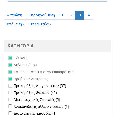
« πρώτη
‹ προηγούμενη
1
2
3
4
επόμενη ›
τελευταία »
ΚΑΤΗΓΟΡΙΑ
Remove Εκλογές filter
Εκλογές
Remove Δελτία Τύπου filter
Δελτία Τύπου
Remove Το πανεπιστήμιο στην επικαιρότητα filter
Το πανεπιστήμιο στην επικαιρότητα
Remove Βραβεία / Διακρίσεις filter
Βραβεία / Διακρίσεις
Apply Προκηρύξεις Διαγωνισμών filter
Apply Προκηρύξεις
Προκηρύξεις Διαγωνισμών (57)
Διαγωνισμών filter
Apply Προκηρύξεις Θέσεων filter
Apply Προκηρύξεις Θέσεων
Προκηρύξεις Θέσεων (45)
filter
Apply Μεταπτυχιακές Σπουδές filter
Apply Μεταπτυχιακές Σπουδές
Μεταπτυχιακές Σπουδές (5)
filter
Apply Ανακοινώσεις άλλων φορέων filter
Apply Ανακοινώσεις
Ανακοινώσεις άλλων φορέων (1)
άλλων φορέων filter
Apply Διδακτορικές Σπουδές filter
Apply Διδακτορικές Σπουδές
Διδακτορικές Σπουδές (1)