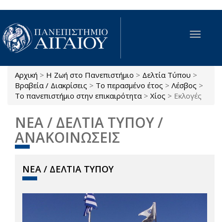
Παράκαμψη προς το κυρίως περιεχόμενο
Toggle
navigat
Αρχική
>
Η Ζωή στο Πανεπιστήμιο
>
Δελτία Τύπου
>
Είστε εδώ
Βραβεία / Διακρίσεις
>
Το περασμένο έτος
>
Λέσβος
>
Το πανεπιστήμιο στην επικαιρότητα
>
Χίος
>
Εκλογές
ΝΕΑ / ΔΕΛΤΙΑ ΤΥΠΟΥ /
ΑΝΑΚΟΙΝΩΣΕΙΣ
ΝΕΑ / ΔΕΛΤΙΑ ΤΥΠΟΥ