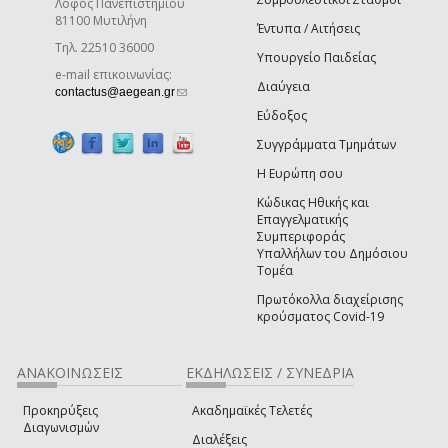
Λόφος Πανεπιστημίου
81100 Μυτιλήνη
Έντυπα / Αιτήσεις
Τηλ. 22510 36000
Υπουργείο Παιδείας
e-mail επικοινωνίας:
Διαύγεια
(link sends e-mail)
contactus@aegean.gr
Εύδοξος
Συγγράμματα Τμημάτων
Η Ευρώπη σου
Κώδικας Ηθικής και
Επαγγελματικής
Συμπεριφοράς
Υπαλλήλων του Δημόσιου
Τομέα
Πρωτόκολλα διαχείρισης
κρούσματος Covid-19
ΑΝΑΚΟΙΝΩΣΕΙΣ
ΕΚΔΗΛΩΣΕΙΣ / ΣΥΝΕΔΡΙΑ
Προκηρύξεις
Ακαδημαϊκές Τελετές
Διαγωνισμών
Διαλέξεις