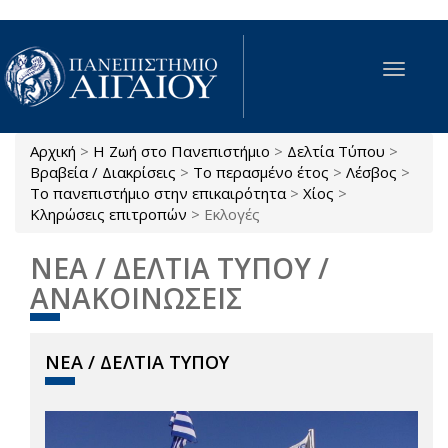
Παράκαμψη προς το κυρίως περιεχόμενο
Toggle
navigat
Αρχική
>
Η Ζωή στο Πανεπιστήμιο
>
Δελτία Τύπου
>
Είστε εδώ
Βραβεία / Διακρίσεις
>
Το περασμένο έτος
>
Λέσβος
>
Το πανεπιστήμιο στην επικαιρότητα
>
Χίος
>
Κληρώσεις επιτροπών
>
Εκλογές
ΝΕΑ / ΔΕΛΤΙΑ ΤΥΠΟΥ /
ΑΝΑΚΟΙΝΩΣΕΙΣ
ΝΕΑ / ΔΕΛΤΙΑ ΤΥΠΟΥ