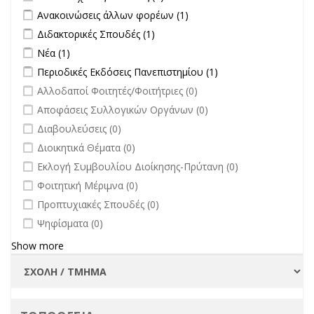
filter
Apply Ανακοινώσεις άλλων φορέων filter
Apply Ανακοινώσεις
Ανακοινώσεις άλλων φορέων (1)
άλλων φορέων filter
Apply Διδακτορικές Σπουδές filter
Apply Διδακτορικές Σπουδές
Διδακτορικές Σπουδές (1)
filter
Apply Νέα filter
Apply Νέα filter
Νέα (1)
Apply Περιοδικές Εκδόσεις Πανεπιστημίου filter
Apply Περιοδικές
Περιοδικές Εκδόσεις Πανεπιστημίου (1)
Εκδόσεις
undefined
Αλλοδαποί Φοιτητές/Φοιτήτριες (0)
Πανεπιστημίου
undefined
Αποφάσεις Συλλογικών Οργάνων (0)
filter
undefined
Διαβουλεύσεις (0)
undefined
Διοικητικά Θέματα (0)
undefined
Εκλογή Συμβουλίου Διοίκησης-Πρύτανη (0)
undefined
Φοιτητική Μέριμνα (0)
undefined
Προπτυχιακές Σπουδές (0)
undefined
Ψηφίσματα (0)
Show more