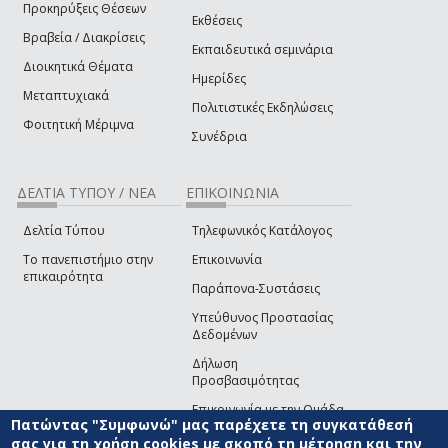
Προκηρύξεις Θέσεων
Εκθέσεις
Βραβεία / Διακρίσεις
Εκπαιδευτικά σεμινάρια
Διοικητικά Θέματα
Ημερίδες
Μεταπτυχιακά
Πολιτιστικές Εκδηλώσεις
Φοιτητική Μέριμνα
Συνέδρια
ΔΕΛΤΙΑ ΤΥΠΟΥ / ΝΕΑ
ΕΠΙΚΟΙΝΩΝΙΑ
Δελτία Τύπου
Τηλεφωνικός Κατάλογος
Το πανεπιστήμιο στην
Επικοινωνία
επικαιρότητα
Παράπονα-Συστάσεις
Υπεύθυνος Προστασίας
Δεδομένων
Δήλωση
Προσβασιμότητας
Επικοινωνία με την Ομάδα
Πατώντας "Συμφωνώ" μας παρέχετε τη συγκατάθεσή
Ανάπτυξης του site
(link sends e-mail)
σας για τη χρήση cookies με σκοπό τη μέτρηση και την