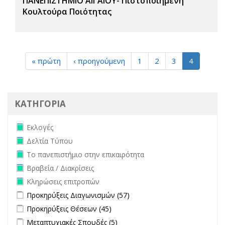
ΠΑΝΕΠΙΣΤΗΜΙΟ ΑΙΓΑΙΟΥ- Πιστοποιημένη
Κουλτούρα Ποιότητας
« πρώτη
‹ προηγούμενη
1
2
3
4
ΚΑΤΗΓΟΡΙΑ
Remove Εκλογές filter
Εκλογές
Remove Δελτία Τύπου filter
Δελτία Τύπου
Remove Το πανεπιστήμιο στην επικαιρότητα filter
Το πανεπιστήμιο στην επικαιρότητα
Remove Βραβεία / Διακρίσεις filter
Βραβεία / Διακρίσεις
Remove Κληρώσεις επιτροπών filter
Κληρώσεις επιτροπών
Apply Προκηρύξεις Διαγωνισμών filter
Apply Προκηρύξεις
Προκηρύξεις Διαγωνισμών (57)
Διαγωνισμών filter
Apply Προκηρύξεις Θέσεων filter
Apply Προκηρύξεις Θέσεων
Προκηρύξεις Θέσεων (45)
filter
Apply Μεταπτυχιακές Σπουδές filter
Apply Μεταπτυχιακές Σπουδές
Μεταπτυχιακές Σπουδές (5)