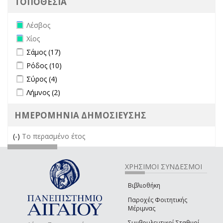
ΤΟΠΟΘΕΣΙΑ
Remove Λέσβος filter
Λέσβος
Remove Χίος filter
Χίος
Apply Σάμος filter
Apply Σάμος filter
Σάμος (17)
Apply Ρόδος filter
Apply Ρόδος filter
Ρόδος (10)
Apply Σύρος filter
Apply Σύρος filter
Σύρος (4)
Apply Λήμνος filter
Apply Λήμνος filter
Λήμνος (2)
ΗΜΕΡΟΜΗΝΙΑ ΔΗΜΟΣΙΕΥΣΗΣ
(-)
Remove Το περασμένο έτος filter
Το περασμένο έτος
ΧΡΗΣΙΜΟΙ ΣΥΝΔΕΣΜΟΙ
Βιβλιοθήκη
Παροχές Φοιτητικής
Μέριμνας
Συμβουλευτικοί Σταθμοί