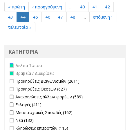
« πρώτη
‹ προηγούμενη
…
40
41
42
43
44
45
46
47
48
…
επόμενη ›
τελευταία »
ΚΑΤΗΓΟΡΙΑ
Remove Δελτία Τύπου filter
Δελτία Τύπου
Remove Βραβεία / Διακρίσεις filter
Βραβεία / Διακρίσεις
Apply Προκηρύξεις Διαγωνισμών filter
Apply Προκηρύξεις
Προκηρύξεις Διαγωνισμών (2611)
Διαγωνισμών filter
Apply Προκηρύξεις Θέσεων filter
Apply Προκηρύξεις Θέσεων
Προκηρύξεις Θέσεων (627)
filter
Apply Ανακοινώσεις άλλων φορέων filter
Apply Ανακοινώσεις
Ανακοινώσεις άλλων φορέων (589)
άλλων φορέων filter
Apply Εκλογές filter
Apply Εκλογές filter
Εκλογές (411)
Apply Μεταπτυχιακές Σπουδές filter
Apply Μεταπτυχιακές
Μεταπτυχιακές Σπουδές (162)
Σπουδές filter
Apply Νέα filter
Apply Νέα filter
Νέα (132)
Apply Κληρώσεις επιτροπών filter
Apply Κληρώσεις επιτροπών
Κληρώσεις επιτροπών (115)