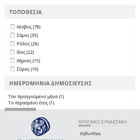
ΤΟΠΟΘΕΣΙΑ
Apply Λέσβος filter
Apply Λέσβος filter
Λέσβος (78)
Apply Σάμος filter
Apply Σάμος filter
Σάμος (35)
Apply Ρόδος filter
Apply Ρόδος filter
Ρόδος (26)
Apply Χίος filter
Apply Χίος filter
Χίος (22)
Apply Λήμνος filter
Apply Λήμνος filter
Λήμνος (15)
Apply Σύρος filter
Apply Σύρος filter
Σύρος (10)
ΗΜΕΡΟΜΗΝΙΑ ΔΗΜΟΣΙΕΥΣΗΣ
Τον προηγούμενο μήνα (1)
Apply Τον προηγούμενο μήνα
Το περασμένο έτος (1)
Apply Το περασμένο έτος filter
filter
ΧΡΗΣΙΜΟΙ ΣΥΝΔΕΣΜΟΙ
Βιβλιοθήκη