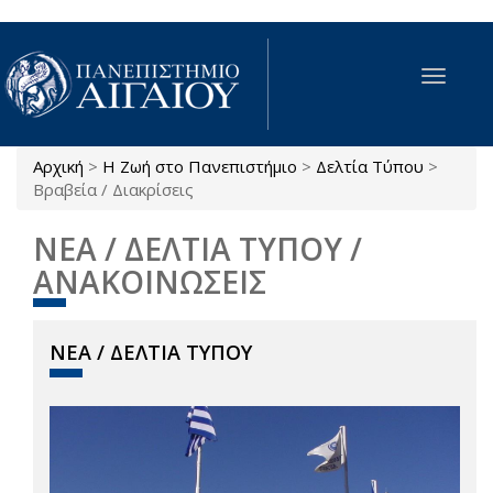
Παράκαμψη προς το κυρίως περιεχόμενο
Toggle
navigat
Αρχική
>
Η Ζωή στο Πανεπιστήμιο
>
Δελτία Τύπου
>
Είστε εδώ
Βραβεία / Διακρίσεις
ΝΕΑ / ΔΕΛΤΙΑ ΤΥΠΟΥ /
ΑΝΑΚΟΙΝΩΣΕΙΣ
ΝΕΑ / ΔΕΛΤΙΑ ΤΥΠΟΥ