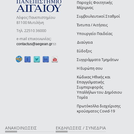
Παροχές Φοιτητικής
Μέριμνας
Συμβουλευτικοί Σταθμοί
Λόφος Πανεπιστημίου
81100 Μυτιλήνη
Έντυπα / Αιτήσεις
Τηλ. 22510 36000
Υπουργείο Παιδείας
e-mail επικοινωνίας:
Διαύγεια
(link sends e-mail)
contactus@aegean.gr
Εύδοξος
Συγγράμματα Τμημάτων
Η Ευρώπη σου
Κώδικας Ηθικής και
Επαγγελματικής
Συμπεριφοράς
Υπαλλήλων του Δημόσιου
Τομέα
Πρωτόκολλα διαχείρισης
κρούσματος Covid-19
ΑΝΑΚΟΙΝΩΣΕΙΣ
ΕΚΔΗΛΩΣΕΙΣ / ΣΥΝΕΔΡΙΑ