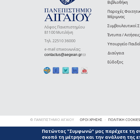
Βιβλιοθήκη
Παροχές Φοιτητι
Μέριμνας
Συμβουλευτικοί 
Λόφος Πανεπιστημίου
81100 Μυτιλήνη
Έντυπα / Αιτήσεις
Τηλ. 22510 36000
Υπουργείο Παιδε
e-mail επικοινωνίας:
Διαύγεια
(link sends e-mail)
contactus@aegean.gr
Εύδοξος
© ΠΑΝΕΠΙΣΤΗΜΙΟ ΑΙΓΑΙΟΥ
ΟΡΟΙ ΧΡΗΣΗΣ
ΠΟΛΙΤΙΚΗ COOKIES
Πατώντας "Συμφωνώ" μας παρέχετε τη συ
σκοπό τη μέτρηση και την ανάλυση της 