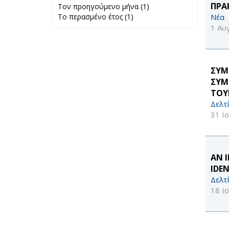
ΠΡΑ
Τον προηγούμενο μήνα (1)
Apply Τον
Νέα
Το περασμένο έτος (1)
Apply Το
προηγούμενο
περασμένο έτος
μήνα filter
1 Αυ
filter
ΣΥΜ
ΣΥΜ
ΤΟΥ
Δελτ
31 Ι
AN 
IDE
Δελτ
18 Ι