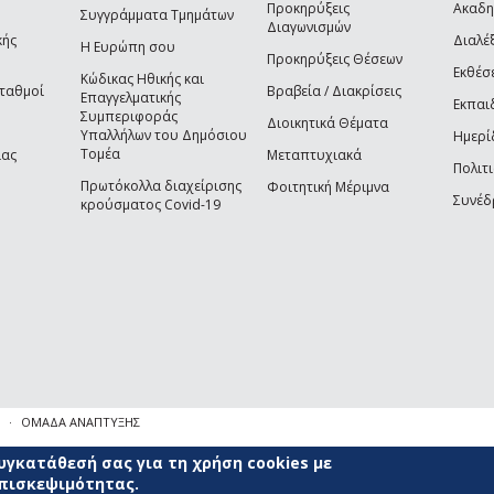
Προκηρύξεις
Ακαδη
Συγγράμματα Τμημάτων
Διαγωνισμών
κής
Διαλέξ
Η Ευρώπη σου
Προκηρύξεις Θέσεων
Εκθέσ
Κώδικας Ηθικής και
Σταθμοί
Βραβεία / Διακρίσεις
Επαγγελματικής
Εκπαι
Συμπεριφοράς
Διοικητικά Θέματα
Υπαλλήλων του Δημόσιου
Ημερί
Τομέα
ίας
Μεταπτυχιακά
Πολιτι
Πρωτόκολλα διαχείρισης
Φοιτητική Μέριμνα
Συνέδ
κρούσματος Covid-19
ΟΜΑΔΑ ΑΝΑΠΤΥΞΗΣ
γκατάθεσή σας για τη χρήση cookies με
επισκεψιμότητας.