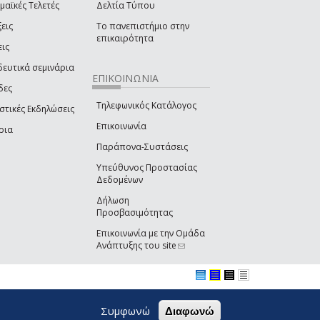
μαϊκές Τελετές
Δελτία Τύπου
εις
Το πανεπιστήμιο στην
επικαιρότητα
εις
δευτικά σεμινάρια
ΕΠΙΚΟΙΝΩΝΙΑ
δες
Τηλεφωνικός Κατάλογος
στικές Εκδηλώσεις
Επικοινωνία
ρια
Παράπονα-Συστάσεις
Υπεύθυνος Προστασίας
Δεδομένων
Δήλωση
Προσβασιμότητας
Επικοινωνία με την Ομάδα
Ανάπτυξης του site
(link sends e-mail)
Συμφωνώ
Διαφωνώ