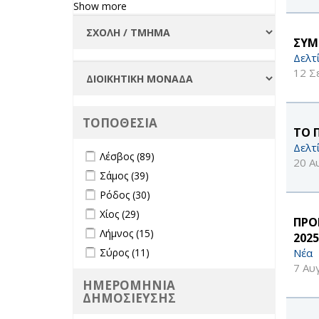
Φοιτήτριες
Show more
filter
ΣΥΜ
Δελτ
12 Σ
ΤΟΠΟΘΕΣΙΑ
ΤΟ 
Δελτ
Apply Λέσβος filter
Apply Λέσβος filter
Λέσβος (89)
20 Α
Apply Σάμος filter
Apply Σάμος filter
Σάμος (39)
Apply Ρόδος filter
Apply Ρόδος filter
Ρόδος (30)
Apply Χίος filter
Apply Χίος filter
Χίος (29)
ΠΡΟ
Apply Λήμνος filter
Apply Λήμνος filter
Λήμνος (15)
2025
Apply Σύρος filter
Apply Σύρος filter
Νέα
Σύρος (11)
7 Αυ
ΗΜΕΡΟΜΗΝΙΑ
ΔΗΜΟΣΙΕΥΣΗΣ