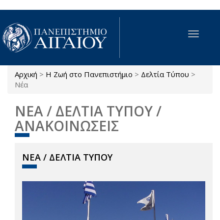
Παράκαμψη προς το κυρίως περιεχόμενο
Toggle
navigat
Αρχική
>
Η Ζωή στο Πανεπιστήμιο
>
Δελτία Τύπου
>
Είστε εδώ
Νέα
ΝΕΑ / ΔΕΛΤΙΑ ΤΥΠΟΥ /
ΑΝΑΚΟΙΝΩΣΕΙΣ
ΝΕΑ / ΔΕΛΤΙΑ ΤΥΠΟΥ