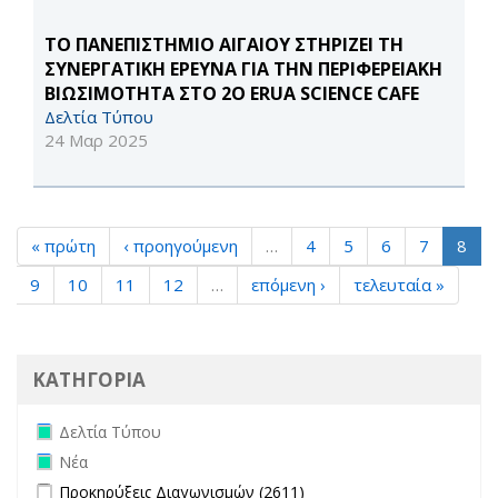
TO ΠΑΝΕΠΙΣΤΗΜΙΟ ΑΙΓΑΙΟΥ ΣΤΗΡΙΖΕΙ ΤΗ
ΣΥΝΕΡΓΑΤΙΚΗ ΕΡΕΥΝΑ ΓΙΑ ΤΗΝ ΠΕΡΙΦΕΡΕΙΑΚΗ
ΒΙΩΣΙΜΟΤΗΤΑ ΣΤΟ 2Ο ERUA SCIENCE CAFE
Δελτία Τύπου
24 Μαρ 2025
« πρώτη
‹ προηγούμενη
…
4
5
6
7
8
9
10
11
12
…
επόμενη ›
τελευταία »
ΚΑΤΗΓΟΡΙΑ
Remove Δελτία Τύπου filter
Δελτία Τύπου
Remove Νέα filter
Νέα
Apply Προκηρύξεις Διαγωνισμών filter
Apply Προκηρύξεις
Προκηρύξεις Διαγωνισμών (2611)