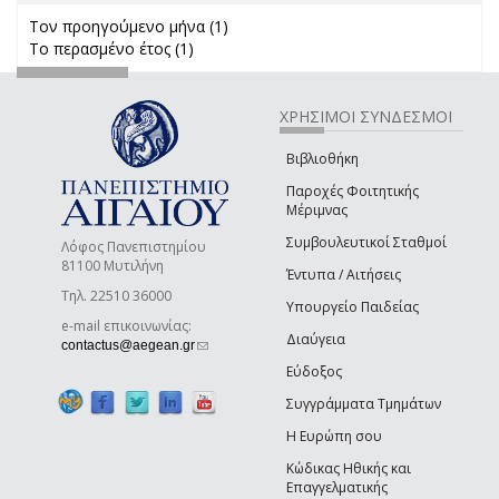
Τον προηγούμενο μήνα (1)
Apply Τον προηγούμενο μήνα
Το περασμένο έτος (1)
Apply Το περασμένο έτος filter
filter
ΧΡΗΣΙΜΟΙ ΣΥΝΔΕΣΜΟΙ
Βιβλιοθήκη
Παροχές Φοιτητικής
Μέριμνας
Συμβουλευτικοί Σταθμοί
Λόφος Πανεπιστημίου
81100 Μυτιλήνη
Έντυπα / Αιτήσεις
Τηλ. 22510 36000
Υπουργείο Παιδείας
e-mail επικοινωνίας:
Διαύγεια
(link sends e-mail)
contactus@aegean.gr
Εύδοξος
Συγγράμματα Τμημάτων
Η Ευρώπη σου
Κώδικας Ηθικής και
Επαγγελματικής