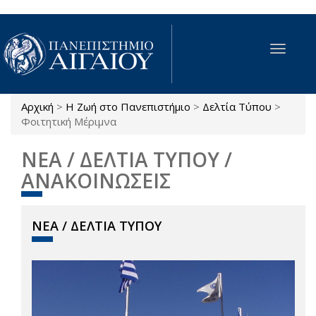
Παράκαμψη προς το κυρίως περιεχόμενο
Toggle
navigat
Αρχική
>
Η Ζωή στο Πανεπιστήμιο
>
Δελτία Τύπου
>
Είστε εδώ
Φοιτητική Μέριμνα
ΝΕΑ / ΔΕΛΤΙΑ ΤΥΠΟΥ /
ΑΝΑΚΟΙΝΩΣΕΙΣ
ΝΕΑ / ΔΕΛΤΙΑ ΤΥΠΟΥ