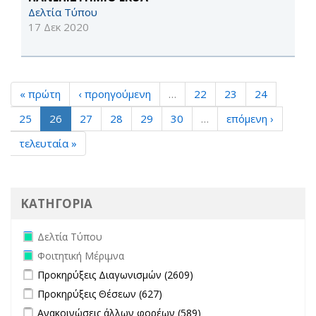
Δελτία Τύπου
17 Δεκ 2020
« πρώτη
‹ προηγούμενη
…
22
23
24
25
26
27
28
29
30
…
επόμενη ›
τελευταία »
ΚΑΤΗΓΟΡΙΑ
Remove Δελτία Τύπου filter
Δελτία Τύπου
Remove Φοιτητική Μέριμνα filter
Φοιτητική Μέριμνα
Apply Προκηρύξεις Διαγωνισμών filter
Apply Προκηρύξεις
Προκηρύξεις Διαγωνισμών (2609)
Διαγωνισμών filter
Apply Προκηρύξεις Θέσεων filter
Apply Προκηρύξεις Θέσεων
Προκηρύξεις Θέσεων (627)
filter
Apply Ανακοινώσεις άλλων φορέων filter
Apply Ανακοινώσεις
Ανακοινώσεις άλλων φορέων (589)