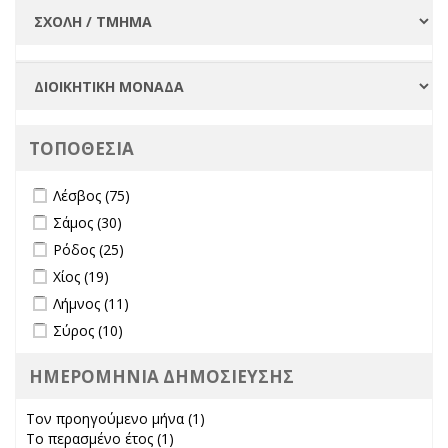
ΤΟΠΟΘΕΣΙΑ
Apply Λέσβος filter
Apply Λέσβος filter
Λέσβος (75)
Apply Σάμος filter
Apply Σάμος filter
Σάμος (30)
Apply Ρόδος filter
Apply Ρόδος filter
Ρόδος (25)
Apply Χίος filter
Apply Χίος filter
Χίος (19)
Apply Λήμνος filter
Apply Λήμνος filter
Λήμνος (11)
Apply Σύρος filter
Apply Σύρος filter
Σύρος (10)
ΗΜΕΡΟΜΗΝΙΑ ΔΗΜΟΣΙΕΥΣΗΣ
Τον προηγούμενο μήνα (1)
Apply Τον προηγούμενο μήνα
Το περασμένο έτος (1)
Apply Το περασμένο έτος filter
filter