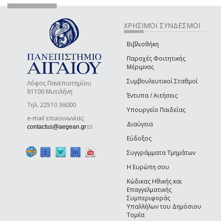
ΧΡΗΣΙΜΟΙ ΣΥΝΔΕΣΜΟΙ
Βιβλιοθήκη
Παροχές Φοιτητικής
Μέριμνας
Συμβουλευτικοί Σταθμοί
Λόφος Πανεπιστημίου
81100 Μυτιλήνη
Έντυπα / Αιτήσεις
Τηλ. 22510 36000
Υπουργείο Παιδείας
e-mail επικοινωνίας:
Διαύγεια
(link sends e-mail)
contactus@aegean.gr
Εύδοξος
Συγγράμματα Τμημάτων
Η Ευρώπη σου
Κώδικας Ηθικής και
Επαγγελματικής
Συμπεριφοράς
Υπαλλήλων του Δημόσιου
Τομέα