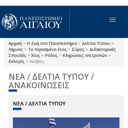
Παράκαμψη προς το κυρίως περιεχόμενο
Toggle
navigat
Αρχική
>
Η Ζωή στο Πανεπιστήμιο
>
Δελτία Τύπου
>
Είστε εδώ
Λήμνος
>
Το περασμένο έτος
>
Σύρος
>
Διδακτορικές
Σπουδές
>
Χίος
>
Ρόδος
>
Κληρώσεις επιτροπών
>
Εκλογές
>
Λέσβος
ΝΕΑ / ΔΕΛΤΙΑ ΤΥΠΟΥ /
ΑΝΑΚΟΙΝΩΣΕΙΣ
ΝΕΑ / ΔΕΛΤΙΑ ΤΥΠΟΥ