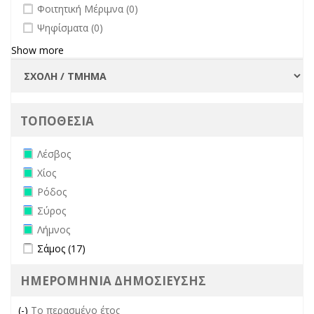
undefined
Φοιτητική Μέριμνα (0)
undefined
Ψηφίσματα (0)
Show more
ΤΟΠΟΘΕΣΙΑ
Remove Λέσβος filter
Λέσβος
Remove Χίος filter
Χίος
Remove Ρόδος filter
Ρόδος
Remove Σύρος filter
Σύρος
Remove Λήμνος filter
Λήμνος
Apply Σάμος filter
Apply Σάμος filter
Σάμος (17)
ΗΜΕΡΟΜΗΝΙΑ ΔΗΜΟΣΙΕΥΣΗΣ
(-)
Remove Το περασμένο έτος filter
Το περασμένο έτος