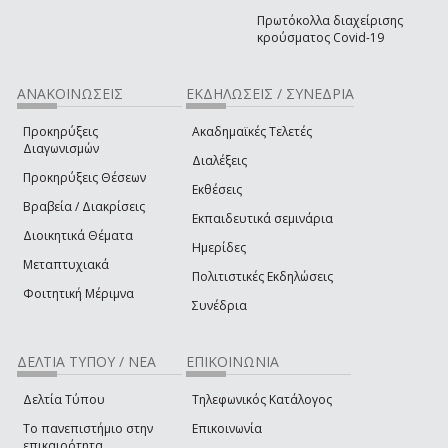
Πρωτόκολλα διαχείρισης
κρούσματος Covid-19
ΑΝΑΚΟΙΝΩΣΕΙΣ
ΕΚΔΗΛΩΣΕΙΣ / ΣΥΝΕΔΡΙΑ
Προκηρύξεις
Ακαδημαϊκές Τελετές
Διαγωνισμών
Διαλέξεις
Προκηρύξεις Θέσεων
Εκθέσεις
Βραβεία / Διακρίσεις
Εκπαιδευτικά σεμινάρια
Διοικητικά Θέματα
Ημερίδες
Μεταπτυχιακά
Πολιτιστικές Εκδηλώσεις
Φοιτητική Μέριμνα
Συνέδρια
ΔΕΛΤΙΑ ΤΥΠΟΥ / ΝΕΑ
ΕΠΙΚΟΙΝΩΝΙΑ
Δελτία Τύπου
Τηλεφωνικός Κατάλογος
Το πανεπιστήμιο στην
Επικοινωνία
επικαιρότητα