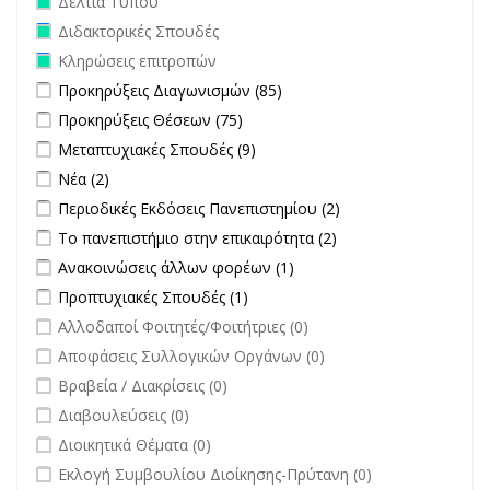
Δελτία Τύπου
Remove Διδακτορικές Σπουδές filter
Διδακτορικές Σπουδές
Remove Κληρώσεις επιτροπών filter
Κληρώσεις επιτροπών
Apply Προκηρύξεις Διαγωνισμών filter
Apply Προκηρύξεις
Προκηρύξεις Διαγωνισμών (85)
Διαγωνισμών filter
Apply Προκηρύξεις Θέσεων filter
Apply Προκηρύξεις Θέσεων
Προκηρύξεις Θέσεων (75)
filter
Apply Μεταπτυχιακές Σπουδές filter
Apply Μεταπτυχιακές Σπουδές
Μεταπτυχιακές Σπουδές (9)
filter
Apply Νέα filter
Apply Νέα filter
Νέα (2)
Apply Περιοδικές Εκδόσεις Πανεπιστημίου filter
Apply Περιοδικές
Περιοδικές Εκδόσεις Πανεπιστημίου (2)
Εκδόσεις
Apply Το πανεπιστήμιο στην επικαιρότητα filter
Apply Το
Το πανεπιστήμιο στην επικαιρότητα (2)
Πανεπιστημίου
πανεπιστήμιο στην
Apply Ανακοινώσεις άλλων φορέων filter
Apply Ανακοινώσεις
Ανακοινώσεις άλλων φορέων (1)
filter
επικαιρότητα filter
άλλων φορέων filter
Apply Προπτυχιακές Σπουδές filter
Apply Προπτυχιακές Σπουδές
Προπτυχιακές Σπουδές (1)
filter
undefined
Αλλοδαποί Φοιτητές/Φοιτήτριες (0)
undefined
Αποφάσεις Συλλογικών Οργάνων (0)
undefined
Βραβεία / Διακρίσεις (0)
undefined
Διαβουλεύσεις (0)
undefined
Διοικητικά Θέματα (0)
undefined
Εκλογή Συμβουλίου Διοίκησης-Πρύτανη (0)