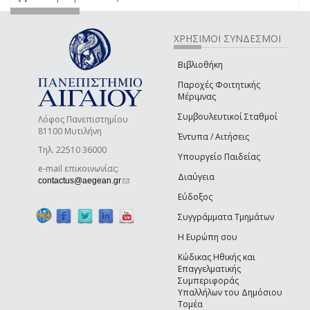
ΧΡΗΣΙΜΟΙ ΣΥΝΔΕΣΜΟΙ
Βιβλιοθήκη
Παροχές Φοιτητικής
Μέριμνας
Συμβουλευτικοί Σταθμοί
Λόφος Πανεπιστημίου
81100 Μυτιλήνη
Έντυπα / Αιτήσεις
Τηλ. 22510 36000
Υπουργείο Παιδείας
e-mail επικοινωνίας:
Διαύγεια
(link sends e-mail)
contactus@aegean.gr
Εύδοξος
Συγγράμματα Τμημάτων
Η Ευρώπη σου
Κώδικας Ηθικής και
Επαγγελματικής
Συμπεριφοράς
Υπαλλήλων του Δημόσιου
Τομέα