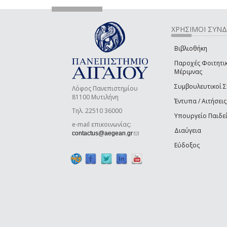
ΧΡΗΣΙΜΟΙ ΣΥΝ
Βιβλιοθήκη
Παροχές Φοιτητι
Μέριμνας
Συμβουλευτικοί 
Λόφος Πανεπιστημίου
81100 Μυτιλήνη
Έντυπα / Αιτήσεις
Τηλ. 22510 36000
Υπουργείο Παιδε
e-mail επικοινωνίας:
Διαύγεια
(link sends e-mail)
contactus@aegean.gr
Εύδοξος