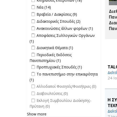
Κληρώσεις επιτροπών (18)
Κληρώσεις
Apply Νέα filter
Apply Νέα filter
Νέα (14)
επιτροπών
Διε
Apply Βραβεία / Διακρίσεις filter
Apply
Βραβεία / Διακρίσεις (9)
filter
Παν
Βραβεία /
Apply Διδακτορικές Σπουδές filter
Apply
Διδακτορικές Σπουδές (2)
Δια
Διακρίσεις
Διδακτορικές
Apply Ανακοινώσεις άλλων φορέων
Apply
Παν
Ανακοινώσεις άλλων φορέων (1)
filter
Σπουδές
filter
Ανακοινώσεις
Apply Αποφάσεις Συλλογικών
Αποφάσεις Συλλογικών Οργάνων
filter
άλλων
Οργάνων filter
(1)
Apply Αποφάσεις Συλλογικών
φορέων filter
Apply Διοικητικά Θέματα filter
Οργάνων filter
Apply Διοικητικά
Διοικητικά Θέματα (1)
Θέματα filter
Apply Περιοδικές Εκδόσεις
Περιοδικές Εκδόσεις
Πανεπιστημίου filter
Πανεπιστημίου (1)
Apply Περιοδικές
Apply Προπτυχιακές Σπουδές filter
Εκδόσεις
Apply
TALO
Προπτυχιακές Σπουδές (1)
Πανεπιστημίου filter
Προπτυχιακές
Δελτ
Apply Το πανεπιστήμιο στην
Το πανεπιστήμιο στην επικαιρότητα
Σπουδές filter
24 Ι
επικαιρότητα filter
(1)
Apply Το πανεπιστήμιο στην
undefined
επικαιρότητα filter
Αλλοδαποί Φοιτητές/Φοιτήτριες (0)
undefined
Διαβουλεύσεις (0)
undefined
Η Σ
Εκλογή Συμβουλίου Διοίκησης-
ΤΕΧ
Πρύτανη (0)
Δελτ
Show more
7 Ιο