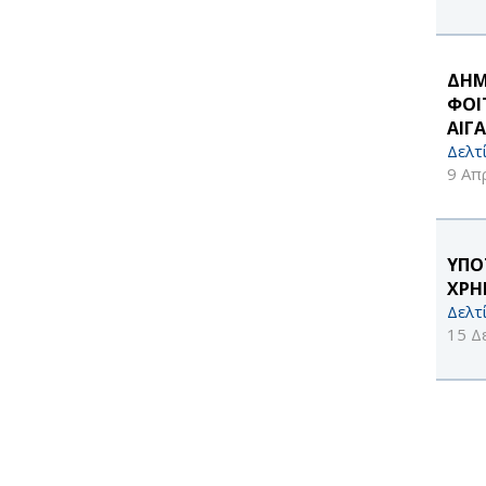
ΔΗΜ
ΦΟΙ
ΑΙΓΑ
Δελτ
9 Απ
ΥΠΟ
ΧΡΗ
Δελτ
15 Δ