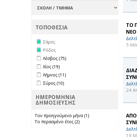
ΤΟ 
ΤΟΠΟΘΕΣΙΑ
ΝΕΟ
Δελτ
Remove Σάμος filter
Σάμος
5 Μά
Remove Ρόδος filter
Ρόδος
Apply Λέσβος filter
Apply Λέσβος filter
Λέσβος (75)
Apply Χίος filter
Apply Χίος filter
Χίος (19)
ΔΙΑ
Apply Λήμνος filter
Apply Λήμνος filter
Λήμνος (11)
ΣΥΝ
Apply Σύρος filter
Apply Σύρος filter
Σύρος (10)
Δελτ
24 Α
ΗΜΕΡΟΜΗΝΙΑ
ΔΗΜΟΣΙΕΥΣΗΣ
ΑΠΟ
Τον προηγούμενο μήνα (1)
Apply Τον
Το περασμένο έτος (2)
Apply Το
προηγούμενο
ΣΥΝ
περασμένο έτος
μήνα filter
Δελτ
filter
19 Μ