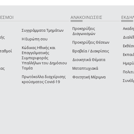
ΔΕΣΜΟΙ
ΑΝΑΚΟΙΝΩΣΕΙΣ
ΕΚΔΗΛ
Προκηρύξεις
Ακαδη
Συγγράμματα Τμημάτων
Διαγωνισμών
κής
Διαλέξ
Η Ευρώπη σου
Προκηρύξεις Θέσεων
Εκθέσ
Κώδικας Ηθικής και
Σταθμοί
Βραβεία / Διακρίσεις
Επαγγελματικής
Εκπαι
Συμπεριφοράς
Διοικητικά Θέματα
Υπαλλήλων του Δημόσιου
Ημερί
Τομέα
ίας
Μεταπτυχιακά
Πολιτι
Πρωτόκολλα διαχείρισης
Φοιτητική Μέριμνα
Συνέδ
κρούσματος Covid-19