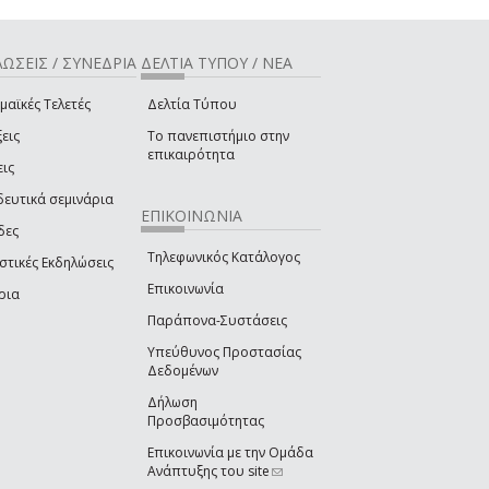
ΩΣΕΙΣ / ΣΥΝΕΔΡΙΑ
ΔΕΛΤΙΑ ΤΥΠΟΥ / ΝΕΑ
μαϊκές Τελετές
Δελτία Τύπου
εις
Το πανεπιστήμιο στην
επικαιρότητα
εις
δευτικά σεμινάρια
ΕΠΙΚΟΙΝΩΝΙΑ
δες
Τηλεφωνικός Κατάλογος
στικές Εκδηλώσεις
Επικοινωνία
ρια
Παράπονα-Συστάσεις
Υπεύθυνος Προστασίας
Δεδομένων
Δήλωση
Προσβασιμότητας
Επικοινωνία με την Ομάδα
Ανάπτυξης του site
(link sends e-mail)