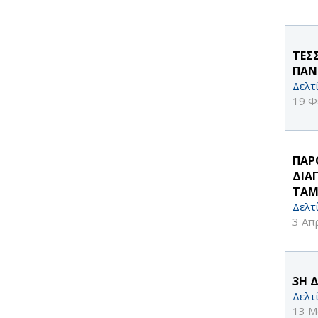
ΤΕΣ
ΠΑΝ
Δελτ
19 Φ
ΠΑΡ
ΔΙΑ
ΤΑΜ
Δελτ
3 Απ
3Η 
Δελτ
13 Μ