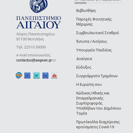
Βιβλιοθήκη
Παροχές Φοιτητικής
Μέριμνας
Συμβουλευτικοί Σταθμοί
Λόφος Πανεπιστημίου
81100 Μυτιλήνη
Έντυπα / Αιτήσεις
Τηλ. 22510 36000
Υπουργείο Παιδείας
e-mail επικοινωνίας:
Διαύγεια
(link sends e-mail)
contactus@aegean.gr
Εύδοξος
Συγγράμματα Τμημάτων
Η Ευρώπη σου
Κώδικας Ηθικής και
Επαγγελματικής
Συμπεριφοράς
Υπαλλήλων του Δημόσιου
Τομέα
Πρωτόκολλα διαχείρισης
κρούσματος Covid-19