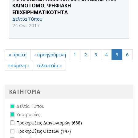
ΚΑΙΝΟΤΟΜΟ, ΨΗΦΙΑΚΗ
ΕΠΙΧΕΙΡΗΜΑΤΙΚΟΤΗΤΑ
Δελτία Τύπου
24 Οκτ 2017
« πρώτη
‹ προηγούμενη
1
2
3
4
5
6
επόμενη ›
τελευταία »
ΚΑΤΗΓΟΡΙΑ
Remove Δελτία Τύπου filter
Δελτία Τύπου
Remove Υποτροφίες filter
Υποτροφίες
Apply Προκηρύξεις Διαγωνισμών filter
Apply Προκηρύξεις
Προκηρύξεις Διαγωνισμών (668)
Διαγωνισμών filter
Apply Προκηρύξεις Θέσεων filter
Apply Προκηρύξεις Θέσεων
Προκηρύξεις Θέσεων (147)
filter
Apply Εκλογές filter
Apply Εκλογές filter