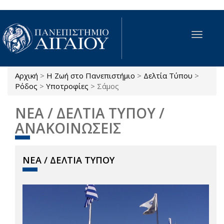
Παράκαμψη προς το κυρίως περιεχόμενο
Toggle
navigat
Αρχική
>
Η Ζωή στο Πανεπιστήμιο
>
Δελτία Τύπου
>
Είστε εδώ
Ρόδος
>
Υποτροφίες
>
Σάμος
ΝΕΑ / ΔΕΛΤΙΑ ΤΥΠΟΥ /
ΑΝΑΚΟΙΝΩΣΕΙΣ
ΝΕΑ / ΔΕΛΤΙΑ ΤΥΠΟΥ