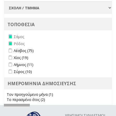
ΤΟΠΟΘΕΣΙΑ
Remove Σάμος filter
Σάμος
Remove Ρόδος filter
Ρόδος
Apply Λέσβος filter
Apply Λέσβος filter
Λέσβος (75)
Apply Χίος filter
Apply Χίος filter
Χίος (19)
Apply Λήμνος filter
Apply Λήμνος filter
Λήμνος (11)
Apply Σύρος filter
Apply Σύρος filter
Σύρος (10)
ΗΜΕΡΟΜΗΝΙΑ ΔΗΜΟΣΙΕΥΣΗΣ
Τον προηγούμενο μήνα (1)
Apply Τον προηγούμενο μήνα
Το περασμένο έτος (2)
Apply Το περασμένο έτος filter
filter
ΧΡΗΣΙΜΟΙ ΣΥΝΔΕΣΜΟΙ