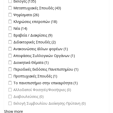
Εκλογές (135)
Apply Μεταπτυχιακές Σπουδές filter
Apply Μεταπτυχιακές
Μεταπτυχιακές Σπουδές (43)
Σπουδές filter
Apply Ψηφίσματα filter
Apply Ψηφίσματα filter
Ψηφίσματα (26)
Apply Κληρώσεις επιτροπών filter
Apply Κληρώσεις επιτροπών
Κληρώσεις επιτροπών (18)
filter
Apply Νέα filter
Apply Νέα filter
Νέα (14)
Apply Βραβεία / Διακρίσεις filter
Apply Βραβεία / Διακρίσεις filter
Βραβεία / Διακρίσεις (9)
Apply Διδακτορικές Σπουδές filter
Apply Διδακτορικές Σπουδές
Διδακτορικές Σπουδές (2)
filter
Apply Ανακοινώσεις άλλων φορέων filter
Apply Ανακοινώσεις
Ανακοινώσεις άλλων φορέων (1)
άλλων φορέων filter
Apply Αποφάσεις Συλλογικών Οργάνων filter
Apply Αποφάσεις
Αποφάσεις Συλλογικών Οργάνων (1)
Συλλογικών
Apply Διοικητικά Θέματα filter
Apply Διοικητικά Θέματα filter
Διοικητικά Θέματα (1)
Οργάνων filter
Apply Περιοδικές Εκδόσεις Πανεπιστημίου filter
Apply Περιοδικές
Περιοδικές Εκδόσεις Πανεπιστημίου (1)
Εκδόσεις
Apply Προπτυχιακές Σπουδές filter
Apply Προπτυχιακές Σπουδές
Προπτυχιακές Σπουδές (1)
Πανεπιστημίου
filter
Apply Το πανεπιστήμιο στην επικαιρότητα filter
Apply Το
Το πανεπιστήμιο στην επικαιρότητα (1)
filter
πανεπιστήμιο στην
undefined
Αλλοδαποί Φοιτητές/Φοιτήτριες (0)
επικαιρότητα filter
undefined
Διαβουλεύσεις (0)
undefined
Εκλογή Συμβουλίου Διοίκησης-Πρύτανη (0)
Show more