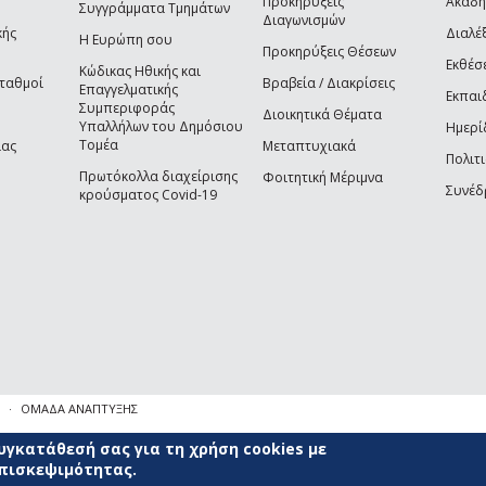
Προκηρύξεις
Ακαδη
Συγγράμματα Τμημάτων
Διαγωνισμών
κής
Διαλέξ
Η Ευρώπη σου
Προκηρύξεις Θέσεων
Εκθέσ
Κώδικας Ηθικής και
Σταθμοί
Βραβεία / Διακρίσεις
Επαγγελματικής
Εκπαι
Συμπεριφοράς
Διοικητικά Θέματα
Υπαλλήλων του Δημόσιου
Ημερί
Τομέα
ίας
Μεταπτυχιακά
Πολιτι
Πρωτόκολλα διαχείρισης
Φοιτητική Μέριμνα
Συνέδ
κρούσματος Covid-19
ΟΜΑΔΑ ΑΝΑΠΤΥΞΗΣ
γκατάθεσή σας για τη χρήση cookies με
επισκεψιμότητας.