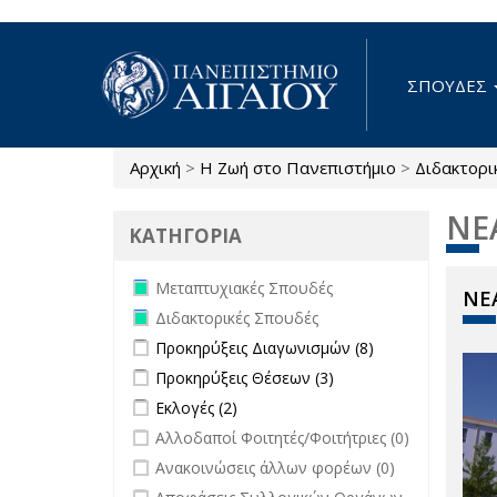
Παράκαμψη προς το κυρίως περιεχόμενο
ΣΠΟΥΔΕΣ
Αρχική
>
Η Ζωή στο Πανεπιστήμιο
>
Διδακτορι
Είστε εδώ
ΝΕ
ΚΑΤΗΓΟΡΙΑ
Remove Μεταπτυχιακές Σπουδές
Μεταπτυχιακές Σπουδές
ΝΕΑ
filter
Remove Διδακτορικές Σπουδές filter
Διδακτορικές Σπουδές
Apply Προκηρύξεις Διαγωνισμών
Apply
Προκηρύξεις Διαγωνισμών (8)
filter
Προκηρύξεις
Apply Προκηρύξεις Θέσεων filter
Apply
Προκηρύξεις Θέσεων (3)
Διαγωνισμών
Προκηρύξεις
Apply Εκλογές filter
Apply Εκλογές filter
Εκλογές (2)
filter
Θέσεων filter
undefined
Αλλοδαποί Φοιτητές/Φοιτήτριες (0)
undefined
Ανακοινώσεις άλλων φορέων (0)
undefined