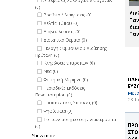
Αποφάσεις Συλλογικών Οργάνων
(0)
Διε
undefined
Βραβεία / Διακρίσεις (0)
Παν
undefined
Δελτία Τύπου (0)
Δια
undefined
Διαβουλεύσεις (0)
Παν
undefined
Διοικητικά Θέματα (0)
undefined
Εκλογή Συμβουλίου Διοίκησης-
Πρύτανη (0)
undefined
Κληρώσεις επιτροπών (0)
undefined
Νέα (0)
undefined
ΠΑΡ
Φοιτητική Μέριμνα (0)
ΕΥΖ
undefined
Περιοδικές Εκδόσεις
Μετα
Πανεπιστημίου (0)
23 Ι
undefined
Προπτυχιακές Σπουδές (0)
undefined
Ψηφίσματα (0)
undefined
Το πανεπιστήμιο στην επικαιρότητα
ΠΡΟ
(0)
ΣΤΟ
Show more
ΑΚΑ