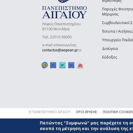
Βιβλιοθήκη
Παροχές Φοιτητι
Μέριμνας
Συμβουλευτικοί 
Λόφος Πανεπιστημίου
81100 Μυτιλήνη
Έντυπα / Αιτήσεις
Τηλ. 22510 36000
Υπουργείο Παιδε
e-mail επικοινωνίας:
Διαύγεια
(link sends e-mail)
contactus@aegean.gr
Εύδοξος
© ΠΑΝΕΠΙΣΤΗΜΙΟ ΑΙΓΑΙΟΥ
ΟΡΟΙ ΧΡΗΣΗΣ
ΠΟΛΙΤΙΚΗ COOKIES
Πατώντας "Συμφωνώ" μας παρέχετε τη συ
σκοπό τη μέτρηση και την ανάλυση της 