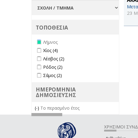
Μετα
23 Μ
ΤΟΠΟΘΕΣΙΑ
Remove Λήμνος filter
Λήμνος
Apply Χίος filter
Apply Χίος filter
Χίος (4)
Apply Λέσβος filter
Apply Λέσβος filter
Λέσβος (2)
Apply Ρόδος filter
Apply Ρόδος filter
Ρόδος (2)
Apply Σάμος filter
Apply Σάμος filter
Σάμος (2)
ΗΜΕΡΟΜΗΝΙΑ
ΔΗΜΟΣΙΕΥΣΗΣ
(-)
Remove Το περασμένο έτος filter
Το περασμένο έτος
ΧΡΗΣΙΜΟΙ ΣΥΝ