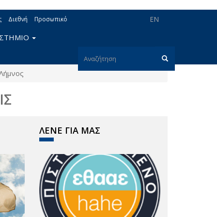
EN
ς
Διεθνή
Προσωπικό
ΙΣΤΗΜΙΟ
Φόρμα
Λήμνος
αναζήτησης
Αναζήτηση
ΙΣ
ΛΕΝΕ ΓΙΑ ΜΑΣ