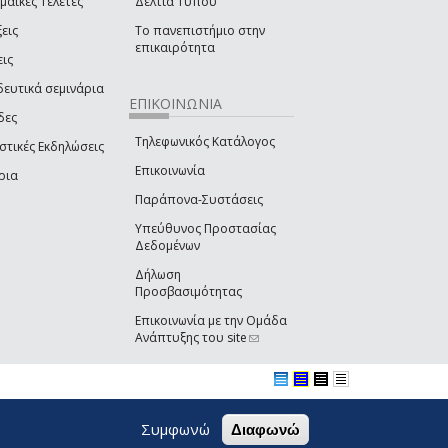
μαϊκές Τελετές
Δελτία Τύπου
εις
Το πανεπιστήμιο στην
επικαιρότητα
εις
δευτικά σεμινάρια
ΕΠΙΚΟΙΝΩΝΙΑ
δες
Τηλεφωνικός Κατάλογος
στικές Εκδηλώσεις
Επικοινωνία
ρια
Παράπονα-Συστάσεις
Υπεύθυνος Προστασίας
Δεδομένων
Δήλωση
Προσβασιμότητας
Επικοινωνία με την Ομάδα
Ανάπτυξης του site
(link sends e-mail)
Συμφωνώ
Διαφωνώ